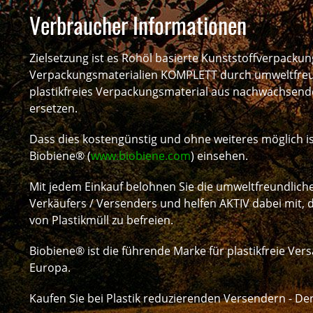
Verbraucher Informationen
Zielsetzung ist es Rohöl basierte Kunststoffverpacku
Verpackungsmaterialien KOMPLETT durch umweltfreu
plastikfreies Verpackungsmaterial aus nachwachsend
ersetzen.
Dass dies kostengünstig und ohne weiteres möglich is
Biobiene® (
www.biobiene.com
) einsehen.
Mit jedem Einkauf belohnen Sie die umweltfreundli
Verkäufers / Versenders und helfen AKTIV dabei mit, 
von Plastikmüll zu befreien.
Biobiene® ist die führende Marke für plastikfreie Ve
Europa.
Kaufen Sie bei Plastik reduzierenden Versendern - De