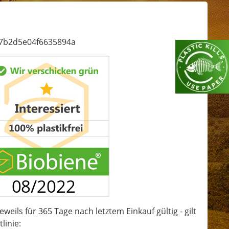
c7b2d5e04f6635894a
eweils für 365 Tage nach letztem Einkauf gültig - gilt
linie: