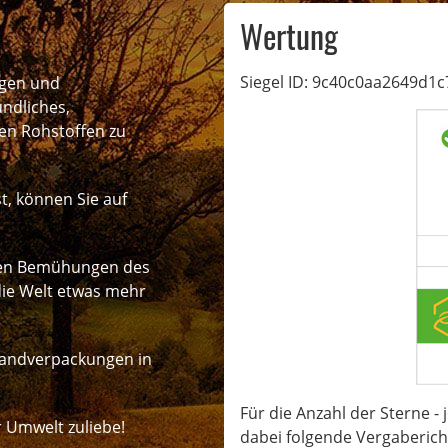
Wertung
Siegel ID: 9c40c0aa2649d1
ngen und
ndliches,
en Rohstoffen zu
t, können Sie auf
chen Bemühungen des
die Welt etwas mehr
rsandverpackungen in
Für die Anzahl der Sterne - j
r Umwelt zuliebe!
dabei folgende Vergabericht