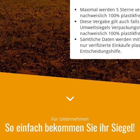
Maximal werden 5 Sterne ver
nachweislich 100% plastikf
Diese Vergabe gilt auch fall
Umweltsiegels Verpackungsm
nachweislich 100% plastikfrei
Sämtliche Daten werden mitt
nur verifizierte Einkäufe pl
Entscheidungshilfe.
Für Unternehmen
So einfach bekommen Sie ihr Siegel!