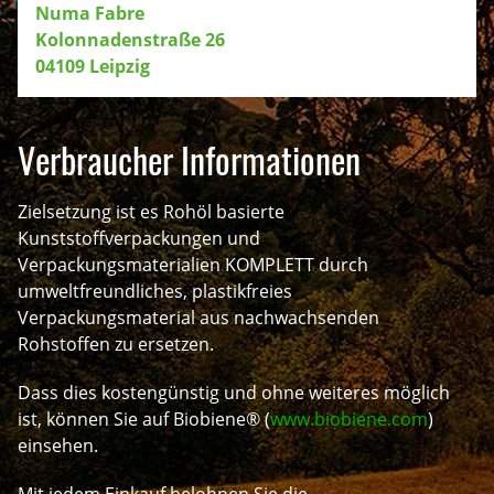
Numa Fabre
Kolonnadenstraße 26
04109 Leipzig
Verbraucher Informationen
Zielsetzung ist es Rohöl basierte
Kunststoffverpackungen und
Verpackungsmaterialien KOMPLETT durch
umweltfreundliches, plastikfreies
Verpackungsmaterial aus nachwachsenden
Rohstoffen zu ersetzen.
Dass dies kostengünstig und ohne weiteres möglich
ist, können Sie auf Biobiene® (
www.biobiene.com
)
einsehen.
Mit jedem Einkauf belohnen Sie die