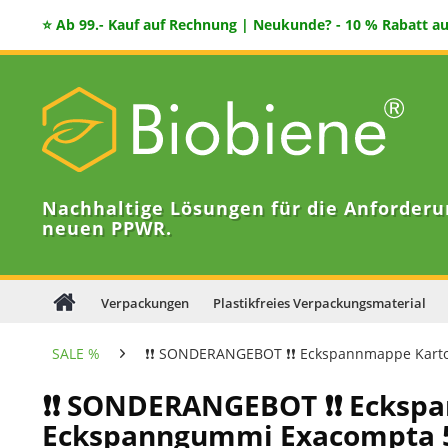
⭐ Ab 99.- Kauf auf Rechnung | Neukunde? - 10 % Rabatt auf
Nachhaltige Lösungen für die Anforderu
neuen PPWR.
Verpackungen
Plastikfreies Verpackungsmaterial
SALE %
❗❗ SONDERANGEBOT ❗❗ Eckspannmappe Karto
❗❗ SONDERANGEBOT ❗❗ Eckspa
Eckspanngummi Exacompta 