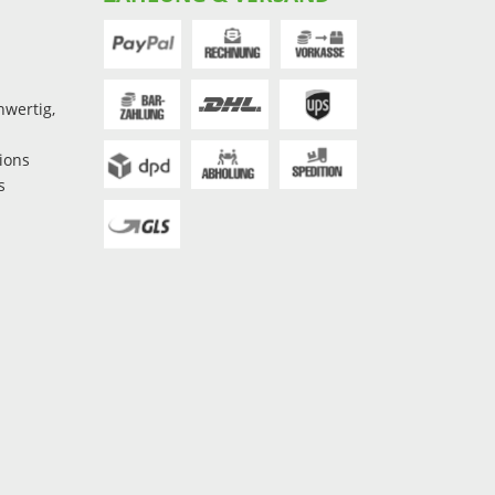
hwertig,
ions
s