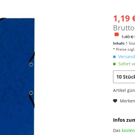
1,19 
Brutto
1,40 € 
Inhalt:
1 Stü
* Preise zzg
Versandk
Sofort v
Artikel gü
Merke
Infos zu
Das
kosten