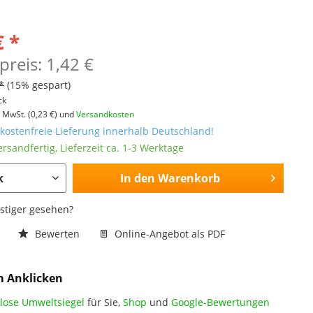
€ *
preis: 1,42 €
*
(15% gespart)
ck
l. MwSt.
(0,23 €)
und
Versandkosten
ostenfreie Lieferung innerhalb Deutschland!
ersandfertig, Lieferzeit ca. 1-3 Werktage
In den
Warenkorb
nstiger gesehen?
n
Bewerten
Online-Angebot als PDF
m Anklicken
lose Umweltsiegel
für Sie,
Shop
und
Google-Bewertungen