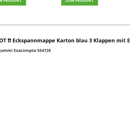
M PRODUKT
ZUM PRODUKT
T ❗❗ Eckspannmappe Karton blau 3 Klappen mit
ngummi Exacompta 55472E