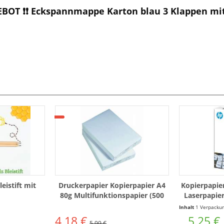
EBOT ❗❗ Eckspannmappe Karton blau 3 Klappen m
eistift mit
Druckerpapier Kopierpapier A4
Kopierpapie
80g Multifunktionspapier (500
Laserpapier
Blatt)
5
Inhalt
1 Verpackungseinhei
4,18 €
5,25 €
5,99 €