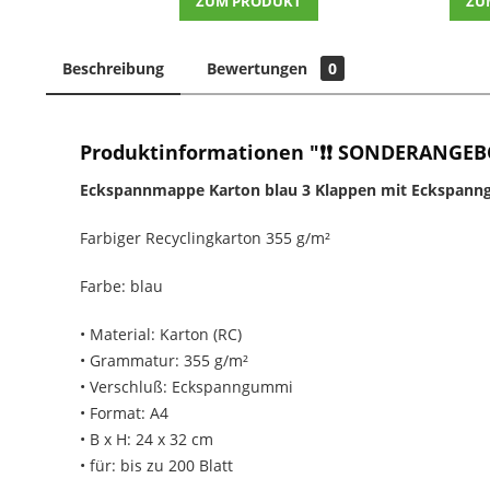
ZUM PRODUKT
ZU
Beschreibung
Bewertungen
0
Produktinformationen "❗❗ SONDERANGEBO
Eckspannmappe Karton blau 3 Klappen mit Eckspan
Farbiger Recyclingkarton 355 g/m²
Farbe: blau
• Material: Karton (RC)
• Grammatur: 355 g/m²
• Verschluß: Eckspanngummi
• Format: A4
• B x H: 24 x 32 cm
• für: bis zu 200 Blatt