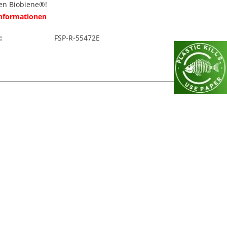
en Biobiene®!
Informationen
:
FSP-R-55472E