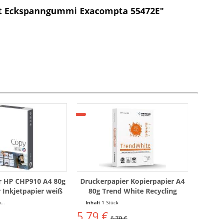
it Eckspanngummi Exacompta 55472E"
r HP CHP910 A4 80g
Druckerpapier Kopierpapier A4
 Inkjetpapier weiß
80g Trend White Recycling
00 Blatt
Papier (500 Blatt)
t
Inhalt
1 Stück
5,79 €
6,79 €