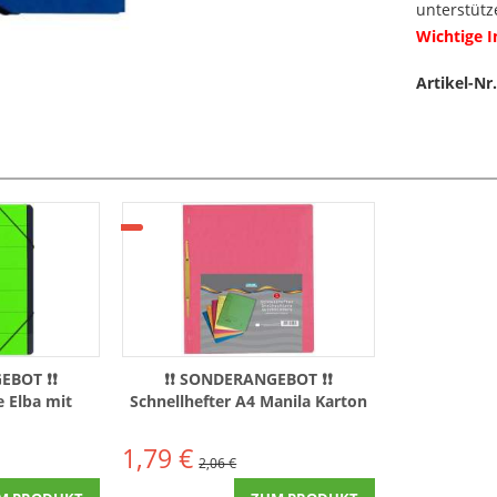
unterstütz
Wichtige 
Artikel-Nr.
EBOT ❗❗
❗❗ SONDERANGEBOT ❗❗
 Elba mit
Schnellhefter A4 Manila Karton
Fächer grün
RC 250g/m² farbig sortiert
Toppoint 5erPack
1,79 €
2,06 €