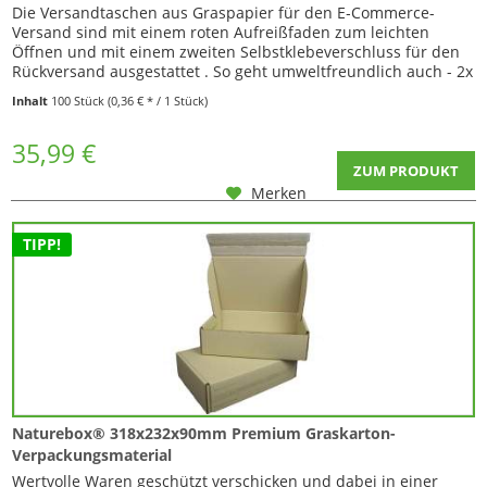
Die Versandtaschen aus Graspapier für den E‑Commerce-
Versand sind mit einem roten Aufreißfaden zum leichten
Öffnen und mit einem zweiten Selbstklebeverschluss für den
Rückversand ausgestattet . So geht umweltfreundlich auch - 2x
benutzen ohne neue Verpackungsmaterialien zu
Inhalt
100 Stück
(0,36 € * / 1 Stück)
verwenden. ✅ Mit dem neuen flexiblen Boden stellt sich der
Klotzboden beim Befüllen von selbst auf und...
35,99 €
ZUM PRODUKT
Merken
TIPP!
Naturebox® 318x232x90mm Premium Graskarton-
Verpackungsmaterial
Wertvolle Waren geschützt verschicken und dabei in einer