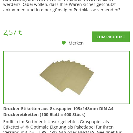
werden? Dabei wollen, dass Ihre Waren sicher geschützt
ankommen und in einer günstigen Portoklasse versenden?
Nun auch als bedruckte Variante! Unsere Naturebox®
Premium E-Commerce Box in der DHL S Abmessung ✅
Graskarton von Naturebox® Innenmaß: ca. 318 x 232 x 90mm...
2,57 €
ZUM PRODUKT
Merken
Drucker-Etiketten aus Graspapier 105x148mm DIN A4
Druckeretiketten (100 Blatt = 400 Stück)
Endlich im Sortiment: Unser geliebtes Graspapier als
Etikette! ✅ ♻ Optimale Eignung als Paketlabel für Ihren
Versand mit DHL, UPS, DPD, GLS oder HERMES. Geeignet für