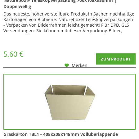
Naturebox® Teleskopverpackung 700x105x950mm |
Doppelwellig
Das neueste, höhenverstellbare Produkt in Sachen nachhaltige
Kartonagen von Biobiene: Naturebox® Teleskopverpackungen
- Verpacken von Bilderrahmen leicht gemacht! F ür DPD, GLS
Versendungen: Sie können mit dieser Verpackung Bilder,
Gemälde oder Poster im Bilderrahmen mit einer Größe von bis
zu 70cm x 89cm verpacken. Innerhalb des Kartons beträgt der
Platz für eine Polsterung...
5,60 €
ZUM PRODUKT
Merken
Graskarton TBL1 - 405x205x145mm vollüberlappende