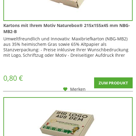
Kartons mit Ihrem Motiv Naturebox® 215x155x45 mm NBG-
MB2-B
Umweltfreundlich und Innovativ: Maxibriefkarton (NBG-MB2)
aus 35% heimischem Gras sowie 65% Altpapier als
Stanzverpackung: - Preise inklusive Ihrer Wunschbedruckung
mit Logo, Schriftzug oder Motiv - Dreiseitiger Aufdruck Ihrer
Grafik (Frontseite 1 und 2 , sowie Kartondeckel) Hochwertiger
Digitaldruck in CMYK in bis zu max. 4 Farben
Umweltfreundlicher Druck, da unsere Farben...
0,80 €
ZUM PRODUKT
Merken