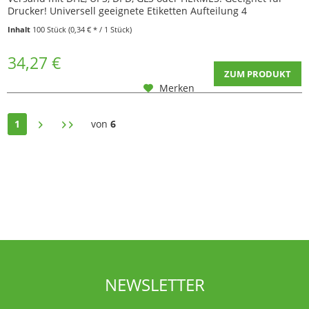
Drucker! Universell geeignete Etiketten Aufteilung 4
Adressaufkleber pro DIN A4 Blatt Farbe: Grasschimmer /
Inhalt
100 Stück
(0,34 € * / 1 Stück)
Nature Green 100 Stück im Karton Problemlose Verarbeitung
ist durch Kompatibilität zu allen...
34,27 €
ZUM PRODUKT
Merken
1
von
6
NEWSLETTER