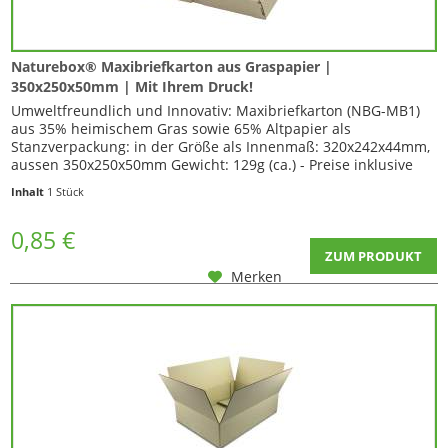
Naturebox® Maxibriefkarton aus Graspapier |
350x250x50mm | Mit Ihrem Druck!
Umweltfreundlich und Innovativ: Maxibriefkarton (NBG-MB1)
aus 35% heimischem Gras sowie 65% Altpapier als
Stanzverpackung: in der Größe als Innenmaß: 320x242x44mm,
aussen 350x250x50mm Gewicht: 129g (ca.) - Preise inklusive
Ihrer Wunschbedruckung mit Logo, Schriftzug oder Motiv -
Inhalt
1 Stück
Dreiseitiger Aufdruck Ihrer Grafik (Frontseite 1 und 2 , sowie
Kartondeckel) Hochwertiger...
0,85 €
ZUM PRODUKT
Merken