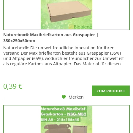
Naturebox® Maxibriefkarton aus Graspapier |
350x250x50mm
Naturebox®: Die umweltfreudliche Innovation für ihren
Versand Der Maxibriefkarton besteht aus Graspapier (35%)
und Altpapier (65%), wodurch er freundlicher zur Umwelt ist
als reguläre Kartons aus Altpapier. Das Material für diesen
Maxibriefkarton aus Graspapier wird sowohl regional
gewonnen, als auch im regionalen Werk für Kartonagen
verarbeitet. Was diese Kartons so...
0,39 €
ZUM PRODUKT
Merken