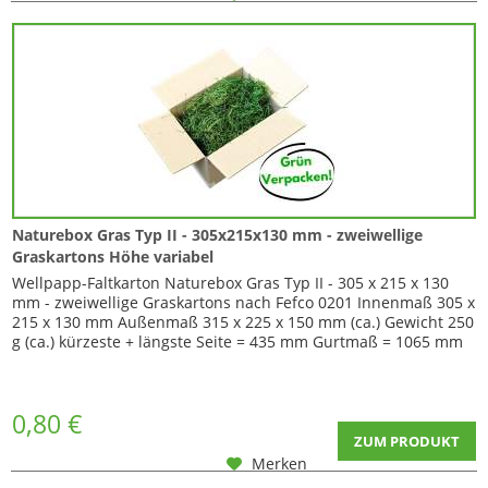
Naturebox Gras Typ II - 305x215x130 mm - zweiwellige
Graskartons Höhe variabel
Wellpapp-Faltkarton Naturebox Gras Typ II - 305 x 215 x 130
mm - zweiwellige Graskartons nach Fefco 0201 Innenmaß 305 x
215 x 130 mm Außenmaß 315 x 225 x 150 mm (ca.) Gewicht 250
g (ca.) kürzeste + längste Seite = 435 mm Gurtmaß = 1065 mm
Dieser Karton ist in der Höhe variabel da er über Zusatzriller
bei 35 + 70 mm von unten verfügt. Durch Einschneiden der
Ecken können Sie...
0,80 €
ZUM PRODUKT
Merken