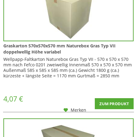
Graskarton 570x570x570 mm Naturebox Gras Typ VII
doppelwellig Höhe variabel
Wellpapp-Faltkarton Naturebox Gras Typ VII - 570 x 570 x 570
mm nach Fefco 0201 zweiwellig Innenmaß 570 x 570 x 570 mm
Außenmaß 585 x 585 x 585 mm (ca.) Gewicht 1800 g (ca.)
kürzeste + längste Seite = 1170 mm Gurtmaß = 2850 mm
Menge volle Palette 150 Stück Dieser Karton ist in der Höhe
variabel da er über Zusatzrillungen verfügt. Durch
Einschneiden der Ecken können Sie so...
4,07 €
ZUM PRODUKT
Merken