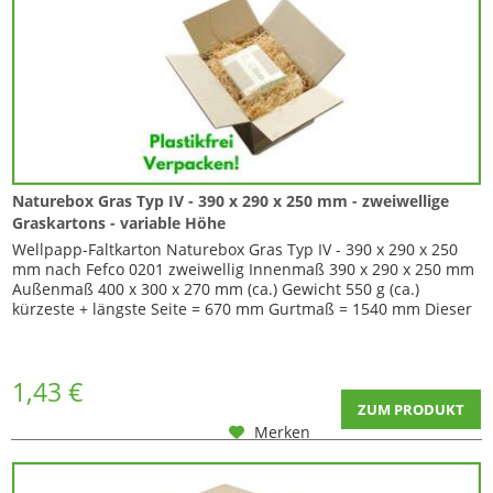
Naturebox Gras Typ IV - 390 x 290 x 250 mm - zweiwellige
Graskartons - variable Höhe
Wellpapp-Faltkarton Naturebox Gras Typ IV - 390 x 290 x 250
mm nach Fefco 0201 zweiwellig Innenmaß 390 x 290 x 250 mm
Außenmaß 400 x 300 x 270 mm (ca.) Gewicht 550 g (ca.)
kürzeste + längste Seite = 670 mm Gurtmaß = 1540 mm Dieser
Karton ist in der Höhe variabel da er über Zusatzriller bei 35 +
70 mm von unten verfügt. Durch Einschneiden der Ecken
können Sie so die Seiten...
1,43 €
ZUM PRODUKT
Merken