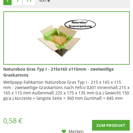
1
von
6
Naturebox Gras Typ I - 215x165 x115mm - zweiwellige
Graskartons
Wellpapp-Faltkarton Naturebox Gras Typ I - 215 x 165 x 115
mm - zweiwellige Graskartons nach Fefco 0201 Innenmaß 215 x
165 x 115 mm Außenmaß 225 x 175 x 135 mm (ca.) Gewicht 150
g(ca.) kürzeste + längste Seite = 360 mm Gurtmaß = 845 mm
Wichtige Information zur Lieferung : Diese Graskartons liefern
wir ab einer Menge von 960 Stück auf Euro-Palette. Euro-
Paletten sind bei...
0,58 €
ZUM PRODUKT
Merken