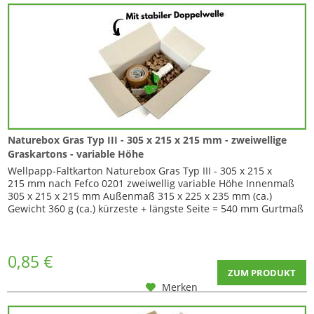
Naturebox Gras Typ III - 305 x 215 x 215 mm - zweiwellige
Graskartons - variable Höhe
Wellpapp-Faltkarton Naturebox Gras Typ III - 305 x 215 x
215 mm nach Fefco 0201 zweiwellig variable Höhe Innenmaß
305 x 215 x 215 mm Außenmaß 315 x 225 x 235 mm (ca.)
Gewicht 360 g (ca.) kürzeste + längste Seite = 540 mm Gurtmaß
= 1235 mm Mit diesem Karton sind Sie in der Höhe variabel ,
da er mit zwei Zusatzrillungen ausgestattet ist. So können Sie
die Ecken einschneiden...
0,85 €
ZUM PRODUKT
Merken