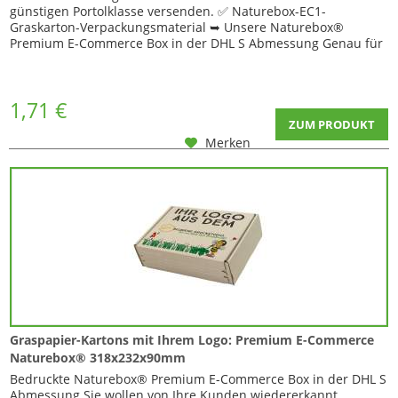
günstigen Portolklasse versenden. ✅ Naturebox-EC1-
Graskarton-Verpackungsmaterial ➥ Unsere Naturebox®
Premium E-Commerce Box in der DHL S Abmessung Genau für
den oben genannten Fall: Mit unserer Premium E-Commerce
Naturebox® haben wir eine optimale Alternative gefunden ✅
Die Premium E-Commerce Naturebox® ist durch Ihre...
1,71 €
ZUM PRODUKT
Merken
Graspapier-Kartons mit Ihrem Logo: Premium E-Commerce
Naturebox® 318x232x90mm
Bedruckte Naturebox® Premium E-Commerce Box in der DHL S
Abmessung Sie wollen von Ihre Kunden wiedererkannt