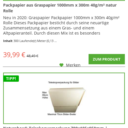
Packpapier aus Graspapier 1000mm x 300m 40g/m² natur
Rolle
Neu in 2020: Graspapier Packpapier 1000mm x 300m 40g/m²
Rolle Dieses Packpapier besticht durch seine neuartige
Zusammensetzung aus einem Gras- und einem
Altpapieranteil. Durch diesen Mix ist es besonders
umweltfreundlich, da Gras und ein sehr schnell wachsender
Inhalt
300 Laufende(r) Meter
(0,13 € * / 1 Laufende(r) Meter)
Rohstoff ist und das Altpapier bereits recyclt wurde, d.h. es
musste kein Baum für dieses Papier sterben. Ebenso...
39,99 €
48,49 €
ZUM PRODUKT
Merken
TIPP!