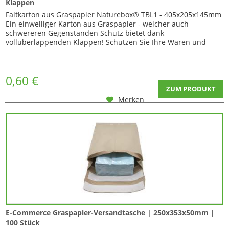
Klappen
Faltkarton aus Graspapier Naturebox® TBL1 - 405x205x145mm
Ein einwelliger Karton aus Graspapier - welcher auch
schwereren Gegenständen Schutz bietet dank
vollüberlappenden Klappen! Schützen Sie Ihre Waren und
sparen Sie bares Geld, denn hier können Sie sich den Einkauf
von doppelwelligen Kartonagen sparen. Durch die
vollüberlappenden Klappen hat der Karton jedoch ein recht...
0,60 €
ZUM PRODUKT
Merken
E-Commerce Graspapier-Versandtasche | 250x353x50mm |
100 Stück