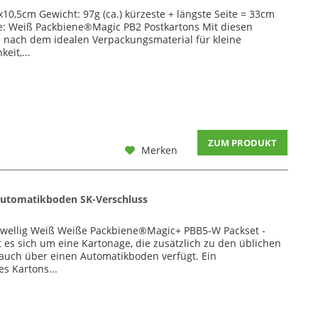
0,5cm Gewicht: 97g (ca.) kürzeste + längste Seite = 33cm
be: Weiß Packbiene®Magic PB2 Postkartons Mit diesen
e nach dem idealen Verpackungsmaterial für kleine
eit,...
ZUM PRODUKT
Merken
utomatikboden SK-Verschluss
wellig Weiß Weiße Packbiene®Magic+ PBB5-W Packset -
 es sich um eine Kartonage, die zusätzlich zu den üblichen
 auch über einen Automatikboden verfügt. Ein
s Kartons...