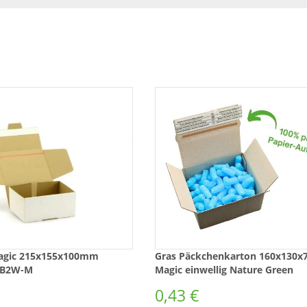
agic 215x155x100mm
Gras Päckchenkarton 160x130
PB2W-M
Magic einwellig Nature Green
Automatikboden
0,43 €