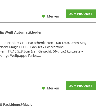
ZUM PRODUKT
Merken
lig Weiß Automatikboden
den Sier hier: Gras Päckchenkarton 160x130x70mm Magic
ene® Magic+ PBB6 Packset - Postkartons
 17x13,5x8,3cm (ca.) Gewicht: 56g (ca.) kürzeste +
ellige Wellpappe Farbe:...
ZUM PRODUKT
Merken
B) Packbiene®Magic