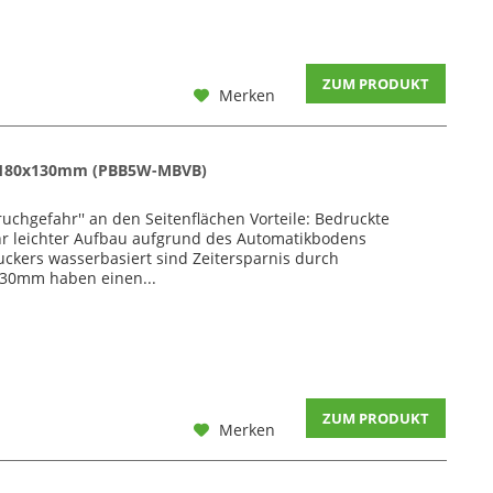
ZUM PRODUKT
Merken
235x180x130mm (PBB5W-MBVB)
uchgefahr'' an den Seitenflächen Vorteile: Bedruckte
ehr leichter Aufbau aufgrund des Automatikbodens
uckers wasserbasiert sind Zeitersparnis durch
130mm haben einen...
ZUM PRODUKT
Merken