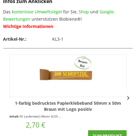
Infos zum Anklicken
Das
kostenlose Umweltsiegel
für Sie,
Shop
und
Google-
Bewertungen
unterstützen Biobiene®!
Wichtige Informationen
Artikel-Nr.:
KL3-1
1-farbig bedrucktes Papierklebeband 50mm x 50m
Braun mit Logo positiv
Inhalt
50 Laufende(r) Meter
(0,05 € * / 1 Laufende(r) Meter)
In
2,70 €
ZUM PRODUKT