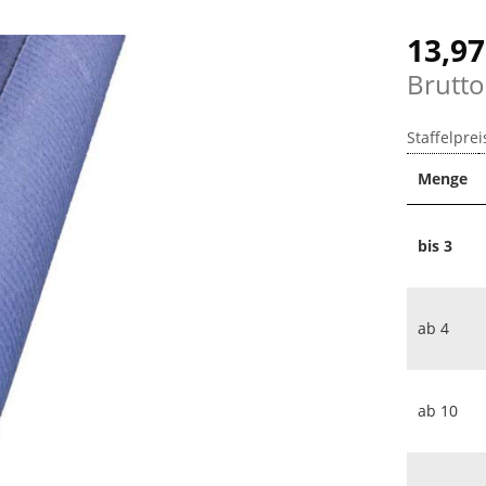
13,97
Brutto
Staffelprei
Menge
bis
3
ab
4
ab
10