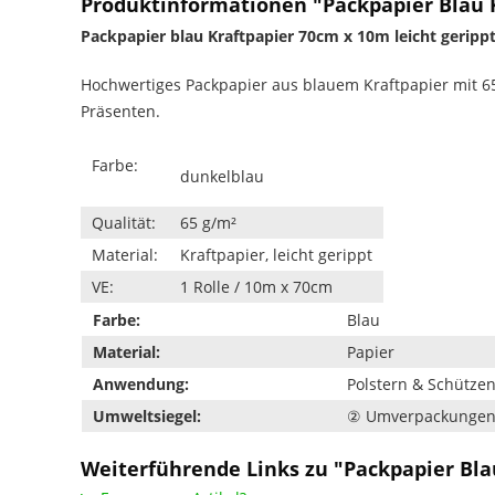
Produktinformationen "Packpapier Blau Kr
Packpapier blau Kraftpapier 70cm x 10m leicht geripp
Hochwertiges Packpapier aus blauem Kraftpapier mit 65 
Präsenten.
Farbe:
dunkelblau
Qualität:
65 g/m²
Material:
Kraftpapier, leicht gerippt
VE:
1 Rolle / 10m x 70cm
Farbe:
Blau
Material:
Papier
Anwendung:
Polstern & Schütze
Umweltsiegel:
② Umverpackunge
Weiterführende Links zu "Packpapier Blau