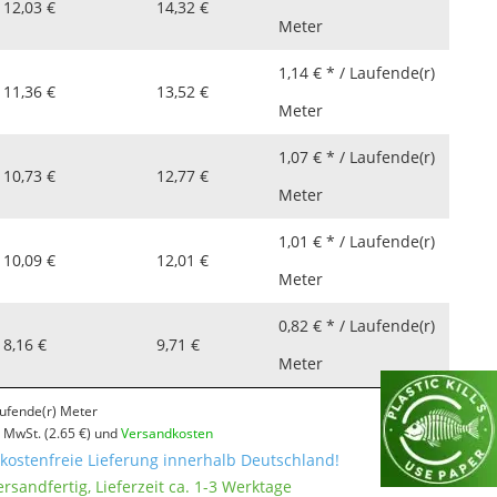
12,03 €
14,32 €
Meter
1,14 € * / Laufende(r)
11,36 €
13,52 €
Meter
1,07 € * / Laufende(r)
10,73 €
12,77 €
Meter
1,01 € * / Laufende(r)
10,09 €
12,01 €
Meter
0,82 € * / Laufende(r)
8,16 €
9,71 €
Meter
ufende(r) Meter
l. MwSt.
(2.65 €)
und
Versandkosten
ostenfreie Lieferung innerhalb Deutschland!
ersandfertig, Lieferzeit ca. 1-3 Werktage