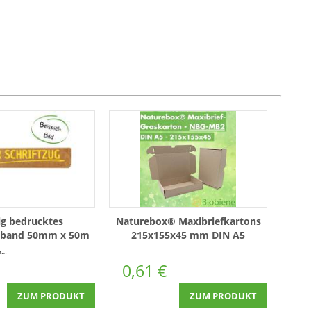
ig bedrucktes
Naturebox® Maxibriefkartons
eband 50mm x 50m
215x155x45 mm DIN A5
it Logo positiv
r
(0,05 € * / 1 Laufende(r) Meter)
0,61 €
ZUM PRODUKT
ZUM PRODUKT