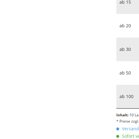
ab
15
ab
20
ab
30
ab
50
ab
100
Inhalt:
10 La
* Preise zzg
Versandk
Sofort v