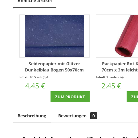
Ähnliche Artikel
Seidenpapier mit Glitzer
Packpapier Rot K
Dunkelblau Bogen 50x70cm
70cm x 3m leicht
18g/m² 10 Bogen Kleinpackung
Rolle)
Inhalt
10 Stück
(0,45 € * / 1 Stück)
Inhalt
3 Laufende(r) Meter
(
4,45 €
2,45 €
ZUM PRODUKT
ZU
Beschreibung
Bewertungen
0