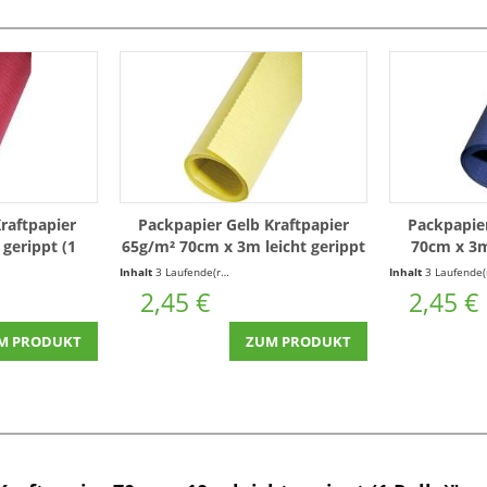
raftpapier
Packpapier Gelb Kraftpapier
Packpapier
 gerippt (1
65g/m² 70cm x 3m leicht gerippt
70cm x 3m 
(1 Rolle)
0,82 € * / 1 Laufende(r) Meter)
Inhalt
3 Laufende(r) Meter
(0,82 € * / 1 Laufende(r) Meter)
Inhalt
3 Laufende(r) Mete
2,45 €
2,45 €
M PRODUKT
ZUM PRODUKT