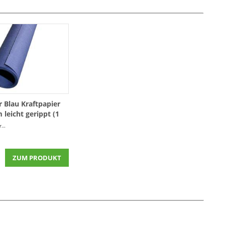
 Blau Kraftpapier
leicht gerippt (1
Rolle)
r
(0,82 € * / 1 Laufende(r) Meter)
ZUM PRODUKT