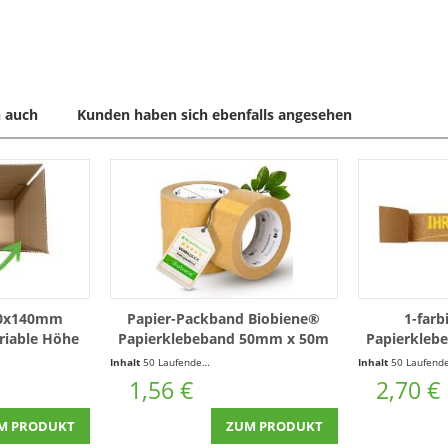
 auch
Kunden haben sich ebenfalls angesehen
00x140mm
Papier-Packband Biobiene®
1-farb
ariable Höhe
Papierklebeband 50mm x 50m
Papierkleb
Braun
Braun m
Inhalt
50 Laufende(r) Meter
(0,03 € * / 1 Laufende(r) Meter)
Inhalt
50 Laufende(r) Mete
1,56 €
2,70 €
M PRODUKT
ZUM PRODUKT