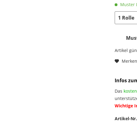
Muster L
Must
Artikel gü
Merke
Infos zu
Das
kosten
unterstütz
Wichtige 
Artikel-Nr.