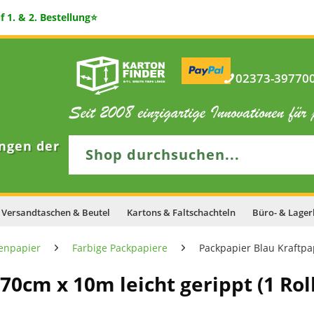
 1. & 2. Bestellung⭐
02373-397700 
ngen der
Versandtaschen & Beutel
Kartons & Faltschachteln
Büro- & Lager
enpapier
Farbige Packpapiere
Packpapier Blau Kraftpap
70cm x 10m leicht gerippt (1 Rol