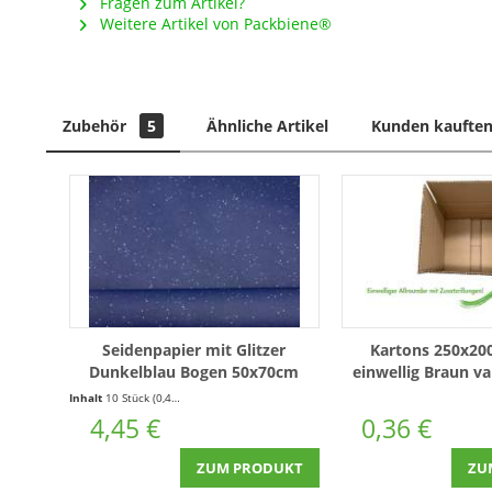
Fragen zum Artikel?
Weitere Artikel von Packbiene®
Zubehör
5
Ähnliche Artikel
Kunden kauften
Seidenpapier mit Glitzer
Kartons 250x2
Dunkelblau Bogen 50x70cm
einwellig Braun v
18g/m² 10 Bogen Kleinpackung
Inhalt
10 Stück
(0,45 € * / 1 Stück)
4,45 €
0,36 €
ZUM PRODUKT
ZU