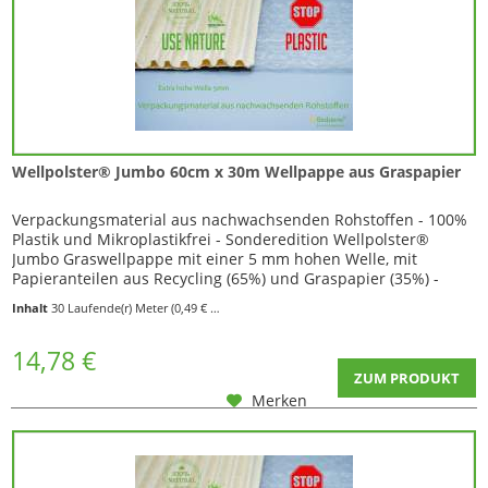
Wellpolster® Jumbo 60cm x 30m Wellpappe aus Graspapier
Verpackungsmaterial aus nachwachsenden Rohstoffen - 100%
Plastik und Mikroplastikfrei - Sonderedition Wellpolster®
Jumbo Graswellpappe mit einer 5 mm hohen Welle, mit
Papieranteilen aus Recycling (65%) und Graspapier (35%) -
Diese Graspapier-Wellpappe kann vorteilhaft für
Inhalt
30 Laufende(r) Meter
(0,49 € * / 1 Laufende(r) Meter)
Verpackungen verwendet werden, weil sie wirtschaftlich, stabil
und leicht zugleich ist. Durch die...
14,78 €
ZUM PRODUKT
Merken