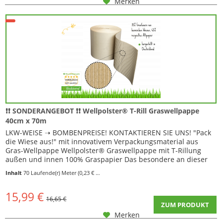
Merken
❗❗ SONDERANGEBOT ❗❗ Wellpolster® T-Rill Graswellpappe
40cm x 70m
LKW-WEISE ➝ BOMBENPREISE! KONTAKTIEREN SIE UNS! "Pack
die Wiese aus!" mit innovativem Verpackungsmaterial aus
Gras-Wellpappe Wellpolster® Graswellpappe mit T-Rillung
außen und innen 100% Graspapier Das besondere an dieser
Wellpappe sind hier die sogenannten T-Rillungen , also eine 90
Inhalt
70 Laufende(r) Meter
(0,23 € * / 1 Laufende(r) Meter)
Grad Einkerbung gegen die Welle. Damit kann diese
Wellpappe wesentlich leichter abgeknickt...
15,99 €
16,65 €
ZUM PRODUKT
Merken