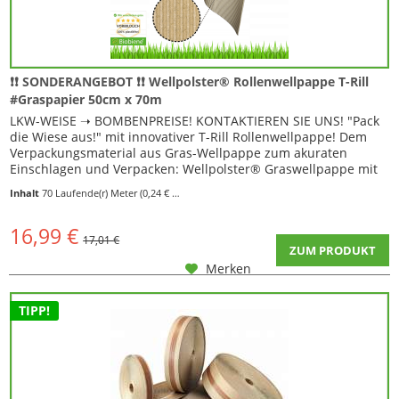
❗❗ SONDERANGEBOT ❗❗ Wellpolster® Rollenwellpappe T-Rill
#Graspapier 50cm x 70m
LKW-WEISE ➝ BOMBENPREISE! KONTAKTIEREN SIE UNS! "Pack
die Wiese aus!" mit innovativer T-Rill Rollenwellpappe! Dem
Verpackungsmaterial aus Gras-Wellpappe zum akuraten
Einschlagen und Verpacken: Wellpolster® Graswellpappe mit
T-Rillung außen und innen 100% Graspapier Leichteres
Inhalt
70 Laufende(r) Meter
(0,24 € * / 1 Laufende(r) Meter)
Verpacken und Einschlagen durch T-Rillung Das besondere an
dieser Wellpapprolle sind hier die...
16,99 €
17,01 €
ZUM PRODUKT
Merken
TIPP!