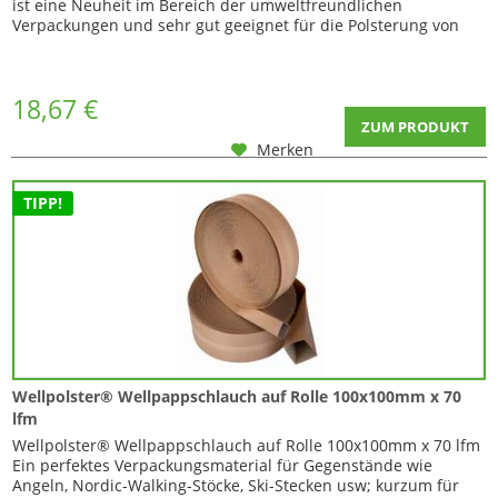
ist eine Neuheit im Bereich der umweltfreundlichen
Verpackungen und sehr gut geeignet für die Polsterung von
Gegenständen in Versandkartons! Dieses Verpackungsmaterial
wird zu 100% aus Altpapier und sehr energieeffizient
hergestellt. Das Produkt ist ein Vorreiter...
18,67 €
ZUM PRODUKT
Merken
TIPP!
Wellpolster® Wellpappschlauch auf Rolle 100x100mm x 70
lfm
Wellpolster® Wellpappschlauch auf Rolle 100x100mm x 70 lfm
Ein perfektes Verpackungsmaterial für Gegenstände wie
Angeln, Nordic-Walking-Stöcke, Ski-Stecken usw; kurzum für