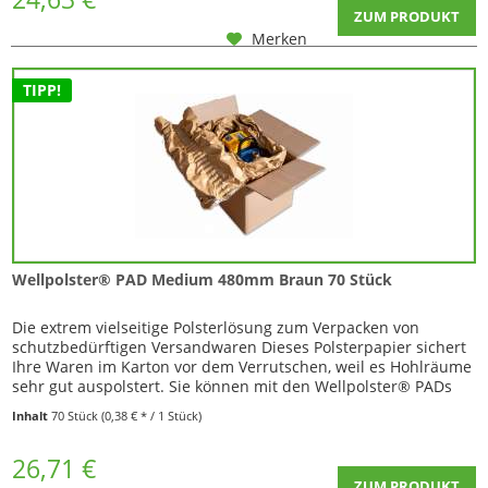
ZUM PRODUKT
Merken
TIPP!
Wellpolster® PAD Medium 480mm Braun 70 Stück
Die extrem vielseitige Polsterlösung zum Verpacken von
schutzbedürftigen Versandwaren Dieses Polsterpapier sichert
Ihre Waren im Karton vor dem Verrutschen, weil es Hohlräume
sehr gut auspolstert. Sie können mit den Wellpolster® PADs
sowohl zerbrechliche Waren, also auch solche die vor Kratzern
Inhalt
70 Stück
(0,38 € * / 1 Stück)
oder Stößen geschützt werden müssen, absichern. Durch die
geknitterte Struktur...
26,71 €
ZUM PRODUKT