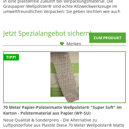
in eine plastikfreie Zukunft bei Verpackungsmaterial. Die
Graspapier-Wellpolster® sind echte Allzweckwerkzeuge im
umweltfreundlichen Verpacken: Sie geben leichten wie auch
schweren Waren sicheren Halt und füllen effektiv Hohlräume
in der Verpackung aus. Vor allem besonders geformte oder
scharfkantige Gegenstände...
Jetzt Spezialangebot sichern!
ZUM PRODUKT
Merken
TIPP!
70 Meter Papier-Polstermatte Wellpolster® "Super Soft" im
Karton - Polstermaterial aus Papier (WP-SU)
Neue Qualität & Sonderpreis - Die Alternative zu
Luftpolsterfolie aus Plastik! Diese 70 Meter Wellpolster® Matte