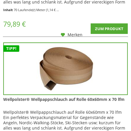
alles was lang und schlank ist. Aufgrund der viereckigen Form
entfällt ein möglicher Rollenzuschlag wie er manchmal bei
Inhalt
70 Laufende(r) Meter
(1,14 € * / 1 Laufende(r) Meter)
runden Versandhülsen seitens der Paketdienste erhoben wird
= Ersparnis für Sie! Auf...
79,89 €
ZUM PRODUKT
Merken
TIPP!
Wellpolster® Wellpappschlauch auf Rolle 60x60mm x 70 lfm
Wellpolster® Wellpappschlauch auf Rolle 60x60mm x 70 lfm
Ein perfektes Verpackungsmaterial für Gegenstände wie
Angeln, Nordic-Walking-Stöcke, Ski-Stecken usw; kurzum für
alles was lang und schlank ist. Aufgrund der viereckigen Form