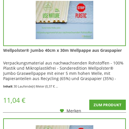
Wellpolster® Jumbo 40cm x 30m Wellpappe aus Graspapier
Verpackungsmaterial aus nachwachsenden Rohstoffen - 100%
Plastik und Mikroplastikfrei - Sonderedition Wellpolster®
Jumbo Graswellpappe mit einer 5 mm hohen Welle, mit
Papieranteilen aus Recycling (65%) und Graspapier (35%) -
Diese Graspapier-Wellpappe kann vorteilhaft für
Inhalt
30 Laufende(r) Meter
(0,37 € * / 1 Laufende(r) Meter)
Verpackungen verwendet werden, weil sie wirtschaftlich, stabil
und leicht zugleich ist. Durch die...
11,04 €
ZUM PRODUKT
Merken