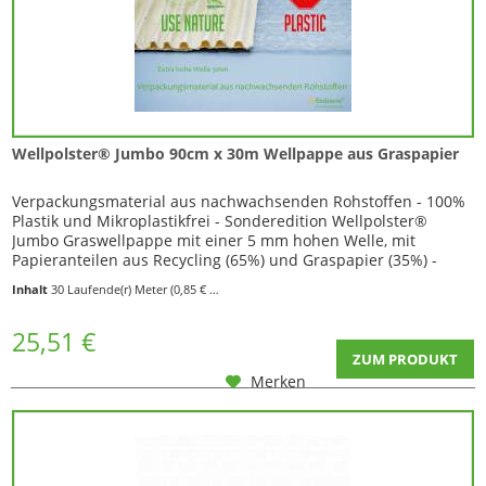
Wellpolster® Jumbo 90cm x 30m Wellpappe aus Graspapier
Verpackungsmaterial aus nachwachsenden Rohstoffen - 100%
Plastik und Mikroplastikfrei - Sonderedition Wellpolster®
Jumbo Graswellpappe mit einer 5 mm hohen Welle, mit
Papieranteilen aus Recycling (65%) und Graspapier (35%) -
Diese Graspapier-Wellpappe kann vorteilhaft für
Inhalt
30 Laufende(r) Meter
(0,85 € * / 1 Laufende(r) Meter)
Verpackungen verwendet werden, weil sie wirtschaftlich, stabil
und leicht zugleich ist. Durch die...
25,51 €
ZUM PRODUKT
Merken