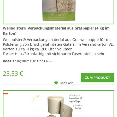
Wellpolster® Verpackungsmaterial aus Graspapier (4 Kg im
Karton)
Wellpolster® Verpackungsmaterial aus Graswellpappe für die
Polsterung von bruchgefährdeten Gütern im Versandkarton VE:
Karton zu ca. 4 kg ca. 200 Liter Volumen
Farbe: Heu-/Strohfarbig mit sichtbaren Faseranteilen sehr
weiches Verpackungsmaterial 32 cm breit , aber flexibel
Inhalt
4 Kilogramm
(5,88 € * / 1 Kilogramm)
dehnbar durch Gitternetzstruktur weniger staubig als
Alternative zu Holzwolle Umweltfreundliche...
23,53 €
ZUM PRODUKT
Merken