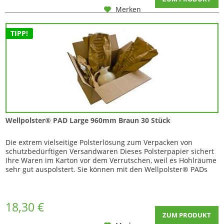
Merken
TIPP!
Wellpolster® PAD Large 960mm Braun 30 Stück
Die extrem vielseitige Polsterlösung zum Verpacken von
schutzbedürftigen Versandwaren Dieses Polsterpapier sichert
Ihre Waren im Karton vor dem Verrutschen, weil es Hohlräume
sehr gut auspolstert. Sie können mit den Wellpolster® PADs
sowohl zerbrechliche Waren, also auch solche die vor Kratzern
oder Stößen geschützt werden müssen, absichern. Durch die
geknitterte Struktur...
18,30 €
ZUM PRODUKT