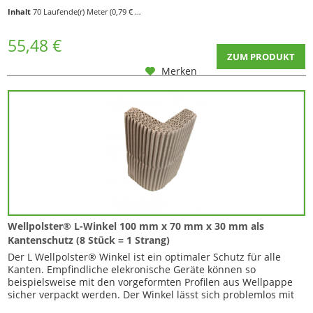
entfällt ein möglicher Rollenzuschlag wie er manchmal bei
Inhalt
70 Laufende(r) Meter
(0,79 € * / 1 Laufende(r) Meter)
runden Versandhülsen seitens der Paketdienste erhoben wird
= Ersparnis für Sie! Auf...
55,48 €
ZUM PRODUKT
Merken
Wellpolster® L-Winkel 100 mm x 70 mm x 30 mm als
Kantenschutz (8 Stück = 1 Strang)
Der L Wellpolster® Winkel ist ein optimaler Schutz für alle
Kanten. Empfindliche elekronische Geräte können so
beispielsweise mit den vorgeformten Profilen aus Wellpappe
sicher verpackt werden. Der Winkel lässt sich problemlos mit
anderen Formteilen kombinieren. Die praktische Perforation