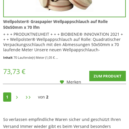
Wellpolster® Graspapier Wellpappschlauch auf Rolle
50x50mm x 70 lfm
+ + + PRODUKTNEUHEIT + + + BIOBIENE® INNOVATION 2021 +
+ + Wellpolster® Wellpappschlauch auf Rolle: Quadratischer
Verpackungsschlauch mit den Abmessungen 50x50mm x 70
laufende Meter Unsere neuen Wellpappschlauch-
Verpackungen aus Graspapier bieten den besonderen Extra-
Inhalt
70 Laufende(r) Meter
(1,05 € * / 1 Laufende(r) Meter)
Schutz für lange, schlanke Waren die verpackt und versendet
werden sollen. Dieses Verpackungsmaterial wird...
73,73 €
ZUM PRODUKT
Merken
1
von
2
So verlassen empfindliche Waren sicher und geschützt Ihren
Versand Immer wieder gibt es beim Versand besonders