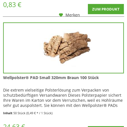
0,83 €
ZUM PRODUKT
Merken
Wellpolster® PAD Small 320mm Braun 100 Stück
Die extrem vielseitige Polsterlösung zum Verpacken von
schutzbedürftigen Versandwaren Dieses Polsterpapier sichert
Ihre Waren im Karton vor dem Verrutschen, weil es Hohlräume
sehr gut auspolstert. Sie können mit den Wellpolster® PADs
sowohl zerbrechliche Waren, also auch solche die vor Kratzern
Inhalt
50 Stück
(0,49 € * / 1 Stück)
oder Stößen geschützt werden müssen, absichern. Durch die
geknitterte Struktur...
24,63 €