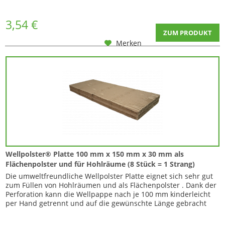
ermöglicht eine einfache Abtrennung per Hand auf die
benötigte Länge. Eigenschaften :...
3,54 €
ZUM PRODUKT
Merken
Wellpolster® Platte 100 mm x 150 mm x 30 mm als
Flächenpolster und für Hohlräume (8 Stück = 1 Strang)
Die umweltfreundliche Wellpolster Platte eignet sich sehr gut
zum Füllen von Hohlräumen und als Flächenpolster . Dank der
Perforation kann die Wellpappe nach je 100 mm kinderleicht
per Hand getrennt und auf die gewünschte Länge gebracht
werden. Eigenschaften : Preforation nach jeweils 100 mm zum
Abbrechen per Hand Mehrere Lagen einseitig gedeckter