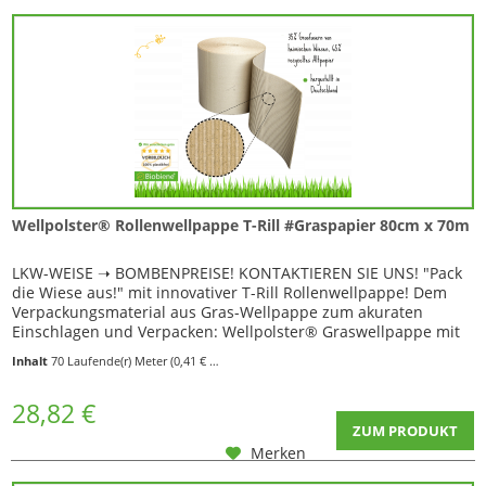
Wellpolster® Rollenwellpappe T-Rill #Graspapier 80cm x 70m
LKW-WEISE ➝ BOMBENPREISE! KONTAKTIEREN SIE UNS! "Pack
die Wiese aus!" mit innovativer T-Rill Rollenwellpappe! Dem
Verpackungsmaterial aus Gras-Wellpappe zum akuraten
Einschlagen und Verpacken: Wellpolster® Graswellpappe mit
T-Rillung außen und innen 100% Graspapier Leichteres
Inhalt
70 Laufende(r) Meter
(0,41 € * / 1 Laufende(r) Meter)
Verpacken und Einschlagen durch T-Rillung Das besondere an
dieser Wellpapprolle sind hier die...
28,82 €
ZUM PRODUKT
Merken