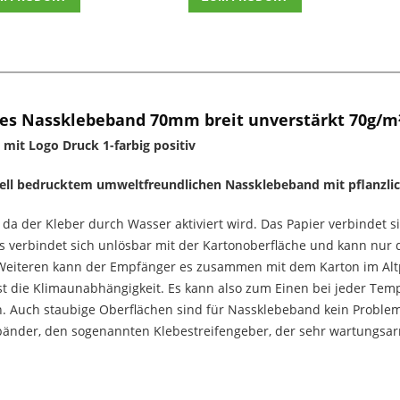
es Nassklebeband 70mm breit unverstärkt 70g/m²
it Logo Druck 1-farbig positiv
uell bedrucktem umweltfreundlichen Nassklebeband mit pflanzli
da der Kleber durch Wasser aktiviert wird. Das Papier verbindet s
 verbindet sich unlösbar mit der Kartonoberfläche und kann nur d
Weiteren kann der Empfänger es zusammen mit dem Karton im Altpap
st die Klimaunabhängigkeit. Es kann also zum Einen bei jeder Te
n. Auch staubige
Oberflächen
sind für Nassklebeband kein Problem
änder, den sogenannten Klebestreifengeber, der sehr wartungsarm