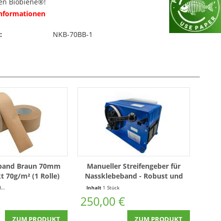
en Biobiene®!
Informationen
:
NKB-70BB-1
band Braun 70mm
Manueller Streifengeber für
t 70g/m² (1 Rolle)
Nassklebeband - Robust und
flexibel!
r
(0,03 € * / 1 Laufende(r) Meter)
Inhalt
1 Stück
250,00 €
ZUM PRODUKT
ZUM PRODUKT