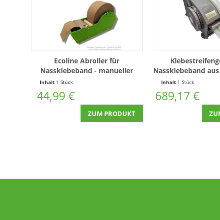
Ecoline Abroller für
Klebestreifeng
Nassklebeband - manueller
Nassklebeband aus
Klebestreifengeber
Matic 80 
Inhalt
1 Stück
Inhalt
1 Stück
44,99 €
689,17 €
ZUM PRODUKT
ZU