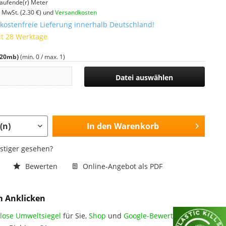
aufende(r) Meter
l. MwSt.
(2.30 €)
und
Versandkosten
ostenfreie Lieferung innerhalb Deutschland!
it 28 Werktage
.20mb)
(min. 0 / max. 1)
Datei auswählen
In den
Warenkorb
nstiger gesehen?
n
Bewerten
Online-Angebot als PDF
m Anklicken
lose Umweltsiegel
für Sie,
Shop
und
Google-Bewertungen