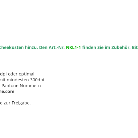
scheekosten hinzu. Den Art.-Nr.
NKL1-1
finden Sie im Zubehör. Bit
0dpi oder optimal
 mit mindesten 300dpi
ich Pantone Nummern
ene.com
e zur Freigabe.