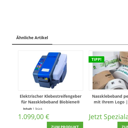
Ähnliche Artikel
TIPP!
Elektrischer Klebestreifengeber
Nassklebeband per
für Nassklebeband Biobiene®
mit Ihrem Logo |
Inhalt
1 Stück
1.099,00 €
Jetzt Spezia
ZUM PRODUKT
ZU