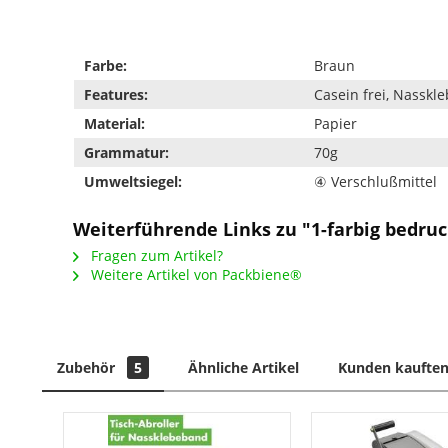
Farbe:
Braun
Features:
Casein frei, Nasskl
Material:
Papier
Grammatur:
70g
Umweltsiegel:
④ Verschlußmittel
Weiterführende Links zu "1-farbig bedru
Fragen zum Artikel?
Weitere Artikel von Packbiene®
Zubehör
5
Ähnliche Artikel
Kunden kauften