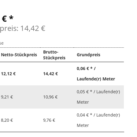
 € *
preis: 14,42 €
se
Brutto-
Netto-Stückpreis
Grundpreis
Stückpreis
0,06 € * /
12,12 €
14,42 €
Laufende(r) Meter
0,05 € * / Laufende(r)
9,21 €
10,96 €
Meter
0,04 € * / Laufende(r)
8,20 €
9,76 €
Meter