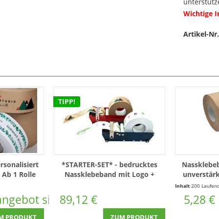
unterstütz
Wichtige 
Artikel-Nr.
TIPP!
sonalisiert
*STARTER-SET* - bedrucktes
Nassklebe
 Ab 1 Rolle
Nassklebeband mit Logo +
unverstärk
Abroller
Inhalt
200 Laufende(r) Mete
langebot sichern!
89,12 €
5,28 €
M PRODUKT
ZUM PRODUKT