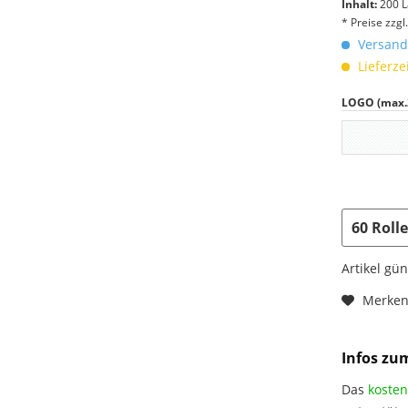
Inhalt:
200 L
* Preise zzg
Versandk
Lieferze
LOGO (max
Artikel gü
Merke
Infos zu
Das
kosten