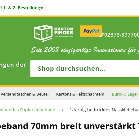
 1. & 2. Bestellung⭐
02373-397700 
ngen der
Versandtaschen & Beutel
Kartons & Faltschachteln
Büro- & Lager
lebendes Papierklebeband
1-farbig bedrucktes Nassklebeba
ebeband 70mm breit unverstärkt