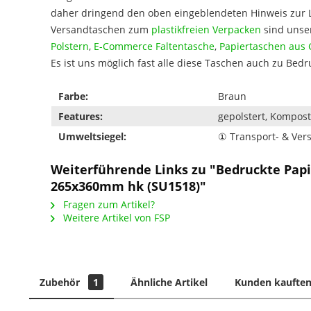
daher dringend den oben eingeblendeten Hinweis zur Lie
Versandtaschen zum
plastikfreien Verpacken
sind unser
Polstern
,
E-Commerce Faltentasche
,
Papiertaschen aus 
Es ist uns möglich fast alle diese Taschen auch zu Bedr
Farbe:
Braun
Features:
gepolstert, Kompost
Umweltsiegel:
① Transport- & Ve
Weiterführende Links zu "Bedruckte Pap
265x360mm hk (SU1518)"
Fragen zum Artikel?
Weitere Artikel von FSP
Zubehör
1
Ähnliche Artikel
Kunden kauften