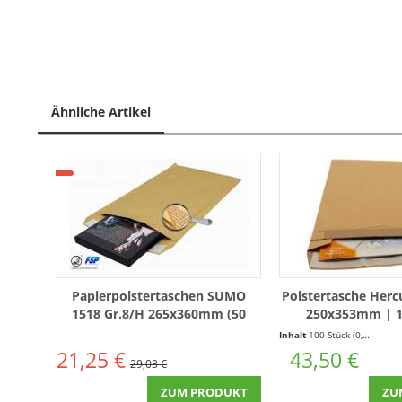
Ähnliche Artikel
Papierpolstertaschen SUMO
Polstertasche Herc
1518 Gr.8/H 265x360mm (50
250x353mm | 1
Stück)
Inhalt
100 Stück
(0,44 € * / 1 Stück)
21,25 €
43,50 €
29,03 €
ZUM PRODUKT
ZU