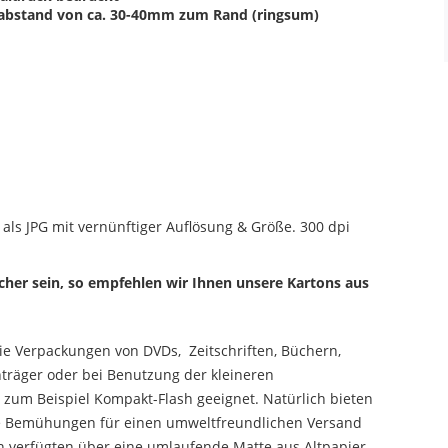
stabstand von ca. 30-40mm zum Rand (ringsum)
. als JPG mit vernünftiger Auflösung & Größe. 300 dpi
cher sein, so empfehlen wir Ihnen unsere Kartons aus
die Verpackungen von DVDs, Zeitschriften, Büchern,
nträger oder bei Benutzung der kleineren
 zum Beispiel Kompakt-Flash geeignet. Natürlich bieten
die Bemühungen für einen umweltfreundlichen Versand
n verfügten über eine umlaufende Matte aus Altpapier,