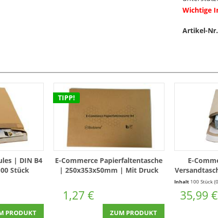
Wichtige 
Artikel-Nr.
TIPP!
ules | DIN B4
E-Commerce Papierfaltentasche
E-Comme
00 Stück
| 250x353x50mm | Mit Druck
Versandtasc
| 
Inhalt
100 Stück
(0,36 € * / 1 
1,27 €
35,99 €
M PRODUKT
ZUM PRODUKT