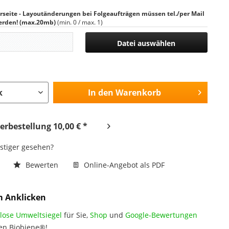
rseite - Layoutänderungen bei Folgeaufträgen müssen tel./per Mail
erden! (max.20mb)
(min. 0 / max. 1)
Datei auswählen
In den
Warenkorb
rbestellung 10,00 € *
nstiger gesehen?
n
Bewerten
Online-Angebot als PDF
m Anklicken
lose Umweltsiegel
für Sie,
Shop
und
Google-Bewertungen
en Biobiene®!