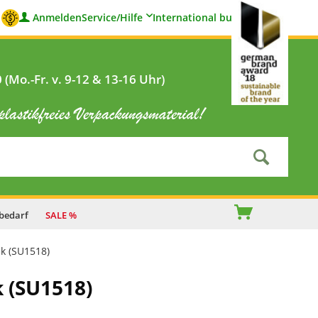
Anmelden
Service/Hilfe
International buyers
(Mo.-Fr. v. 9-12 & 13-16 Uhr)
bedarf
SALE %
k (SU1518)
 (SU1518)