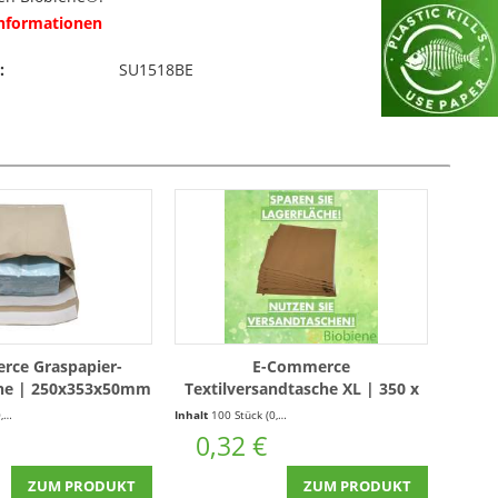
Informationen
:
SU1518BE
rce Graspapier-
E-Commerce
he | 250x353x50mm
Textilversandtasche XL | 350 x
100 Stück
480mm | Retourentasche
Stück)
Inhalt
100 Stück
(0,00 € * / 1 Stück)
0,32 €
ZUM PRODUKT
ZUM PRODUKT