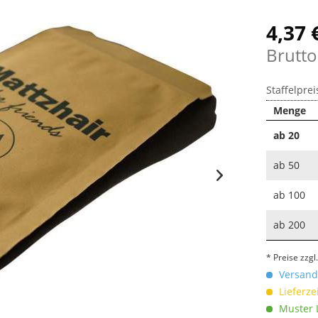
4,37 
Brutto
Staffelprei
Menge
ab
20
ab
50
ab
100
ab
200
* Preise zzg
Versandk
Lieferze
Muster L