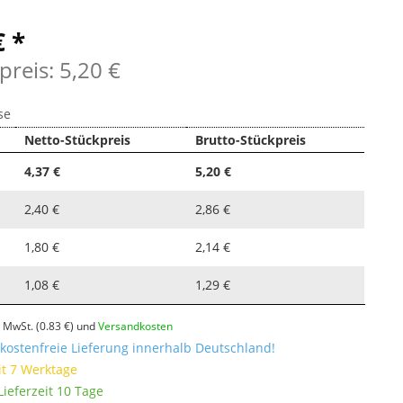
€ *
preis: 5,20 €
se
Netto-Stückpreis
Brutto-Stückpreis
4,37 €
5,20 €
2,40 €
2,86 €
1,80 €
2,14 €
1,08 €
1,29 €
l. MwSt.
(0.83 €)
und
Versandkosten
ostenfreie Lieferung innerhalb Deutschland!
it 7 Werktage
ieferzeit 10 Tage