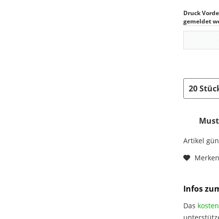
Druck Vorde
gemeldet w
Muste
Artikel gü
Merke
Infos zu
Das
kosten
unterstütz