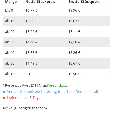
Menge
Netto-Stückpreis
Brutto-Stückpreis
bis
9
16,77 €
19,96 €
ab
10
15,99 €
19,03 €
ab
20
15,22 €
18,11 €
ab
30
14,44 €
17,18 €
ab
40
13,66 €
16,26 €
ab
50
11,49 €
13,67 €
ab
100
9,16 €
10,90 €
* Preise zzgl. MwSt.
(3,19 €)
und
Versandkosten
Versandkostenfreie Lieferung innerhalb Deutschland!
Lieferzeit ca. 5 Tage
Artikel günstiger gesehen?