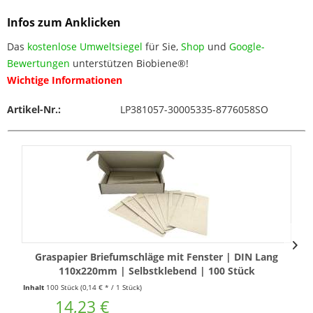
Infos zum Anklicken
Das
kostenlose Umweltsiegel
für Sie,
Shop
und
Google-
Bewertungen
unterstützen Biobiene®!
Wichtige Informationen
Artikel-Nr.:
LP381057-30005335-8776058SO
Graspapier Briefumschläge mit Fenster | DIN Lang
110x220mm | Selbstklebend | 100 Stück
Inhalt
100 Stück
(0,14 € * / 1 Stück)
14,23 €
J