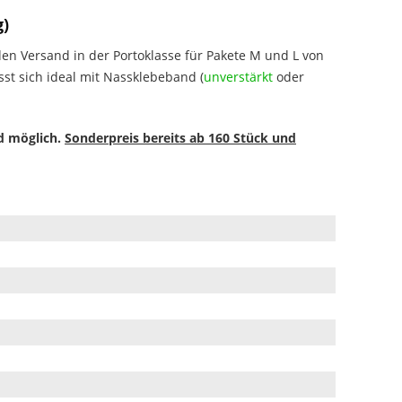
g)
den Versand in der Portoklasse für Pakete M und L von
sst sich ideal mit Nassklebeband (
unverstärkt
oder
nd möglich.
Sonderpreis bereits ab 160 Stück und