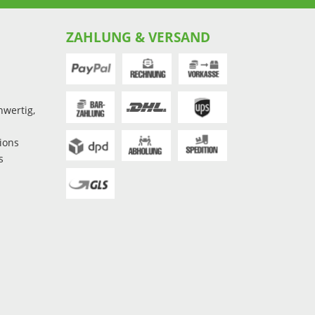
ZAHLUNG & VERSAND
hwertig,
ions
s