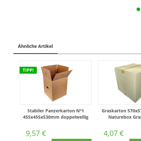
Ähnliche Artikel
TIPP!
Stabiler Panzerkarton N°1
Graskarton 570x
455x455x530mm doppelwellig
Naturebox Gras
Braun
doppelwellig Höh
9,57 €
4,07 €