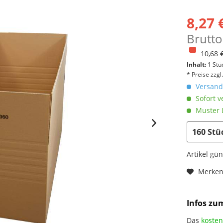
8,27 
Brutto
10,68 
Inhalt:
1 Stü
* Preise zzg
Versandk
Sofort v
Muster L
Artikel gü
Merke
Infos zu
Das
kosten