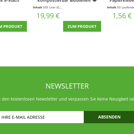
rk 8-9fach
kompostierbar Biobiene® ❤️
Papierkleb
ärkt
200l
(0,06 € * / 1 Laufende(r) Meter)
Inhalt
200 Liter
(0,10 € * / 1 Liter)
Inhalt
50 Laufende(r) Mete
19,99 €
1,56 €
M PRODUKT
ZUM PRODUKT
NEWSLETTER
 den kostenlosen Newsletter und verpassen Sie keine Neuigkeit o
ABSENDEN