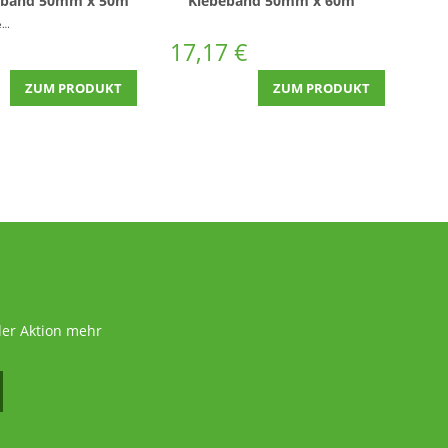
eband 50mm x 50m
Klebeband 50mm x 60m
Braun
(HAR1GR)
r
(0,03 € * / 1 Laufende(r) Meter)
17,17 €
ZUM PRODUKT
ZUM PRODUKT
der Aktion mehr