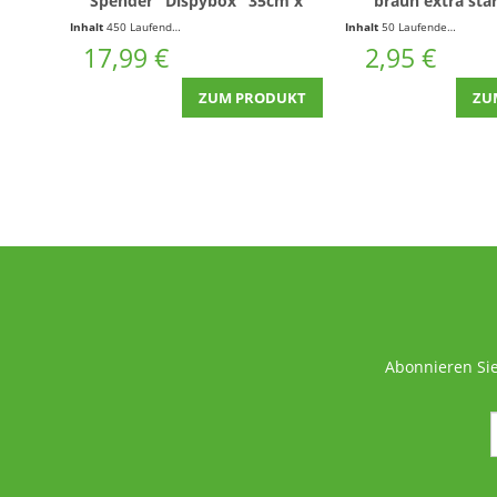
Spender "Dispybox" 35cm x
braun extra sta
450m 70g/m² ohne Kern |
fadenverst
Inhalt
450 Laufende(r) Meter
(0,04 € * / 1 Laufende(r) Meter)
Inhalt
50 Laufende(r) Meter
Dispenser Box
17,99 €
2,95 €
ZUM PRODUKT
ZU
Abonnieren Sie