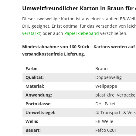
Umweltfreundlicher Karton in Braun für d
Dieser zweiwellige Karton ist aus einer stabilen EB-We
DHL geeignet. Er ist optimal für das Versenden von lei
verstärkt
) oder auch
Papierklebeband
verschließen.
Mindestabnahme von 160 Stück - Kartons werden auf 2 P
versandkostenfreie Lieferung.
Farbe:
Braun
Qualität:
Doppelwellig
Material:
Wellpappe
Anwendung:
plastikfrei Verpack
Portoklasse:
DHL Paket
Umweltsiegel:
① Transport- & Ve
Welle:
EB-Welle
Bauart:
Fefco 0201