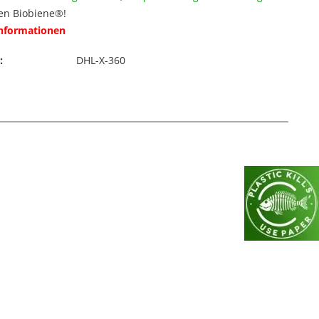
en Biobiene®!
Informationen
:
DHL-X-360