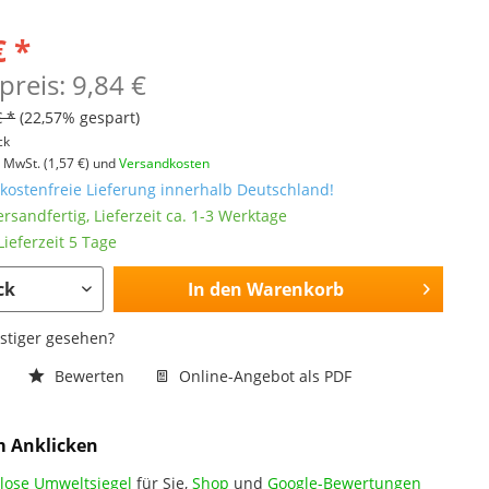
€ *
preis: 9,84 €
€ *
(22,57% gespart)
ck
l. MwSt.
(1,57 €)
und
Versandkosten
ostenfreie Lieferung innerhalb Deutschland!
ersandfertig, Lieferzeit ca. 1-3 Werktage
ieferzeit 5 Tage
In den
Warenkorb
nstiger gesehen?
n
Bewerten
Online-Angebot als PDF
m Anklicken
lose Umweltsiegel
für Sie,
Shop
und
Google-Bewertungen