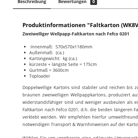
Beschreibung
Bewertungen
0
Produktinformationen "Faltkarton (WK8
Zweiwelliger Wellpapp-Faltkarton nach Fefco 0201
Innenmaß: 570x570x1180mm
Außenmaß: (ca.)
Kartongewicht: kg (ca.)
kürzeste + längste Seite = 175cm
Gurtmaß = 3600cm
Toploader
Doppelwellige Kartons sind stabiler und reichen bis
braunen zweiwelligen Wellpappkartons, produziert au
widerstandsfähiger sind und weniger ausbeulen als ein
Faltkarton nach Fefco 0201, d.h. die beiden längeren
verklebt werden. Wir empfehlen hierfür umweltfreund
notwendigen Transport & Warnhinweisen auf der Karton
Wählen Sie von vornherein eine adäquate Umverpacku