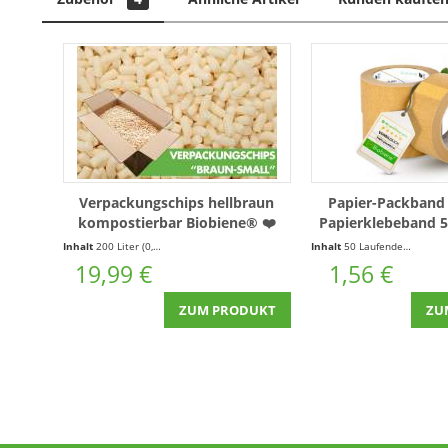
Verpackungschips hellbraun
Papier-Packband
kompostierbar Biobiene® ❤️
Papierklebeband
200l
Braun
Inhalt
200 Liter
(0,10 € * / 1 Liter)
Inhalt
50 Laufende(r) Meter
19,99 €
1,56 €
ZUM PRODUKT
ZU