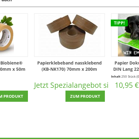
TIPP!
 Biobiene®
Papierklebeband nassklebend
Papier Dok
 50mm x 50m
(KB-NK170) 70mm x 200m
DIN Lang 2
verstärkt braun (1 Rolle)
2
(0,03 € * / 1 Laufende(r) Meter)
Inhalt
250 Stück
(0,04 € * / 1 
Jetzt Spezialangebot sichern!
10,95 €
M PRODUKT
ZUM PRODUKT