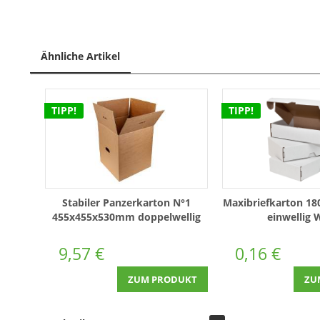
Ähnliche Artikel
TIPP!
TIPP!
Stabiler Panzerkarton N°1
Maxibriefkarton 
455x455x530mm doppelwellig
einwellig 
Braun
9,57 €
0,16 €
ZUM PRODUKT
ZU