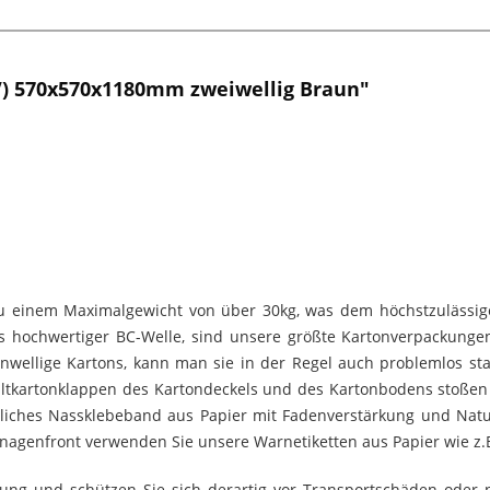
V) 570x570x1180mm zweiwellig Braun"
 zu einem Maximalgewicht von über 30kg, was dem höchstzulässige
s hochwertiger BC-Welle, sind unsere größte Kartonverpackung
wellige Kartons, kann man sie in der Regel auch problemlos stap
 Faltkartonklappen des Kartondeckels und des Kartonbodens stoße
liches Nassklebeband aus Papier mit Fadenverstärkung und Naturh
agenfront verwenden Sie unsere Warnetiketten aus Papier wie z.B.
ng und schützen Sie sich derartig vor Transportschäden oder