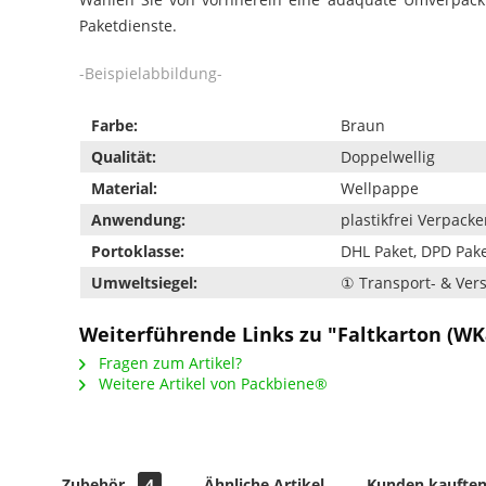
Paketdienste.
-Beispielabbildung-
Farbe:
Braun
Qualität:
Doppelwellig
Material:
Wellpappe
Anwendung:
plastikfrei Verpack
Portoklasse:
DHL Paket, DPD Pake
Umweltsiegel:
① Transport- & Ve
Weiterführende Links zu "Faltkarton (W
Fragen zum Artikel?
Weitere Artikel von Packbiene®
Zubehör
4
Ähnliche Artikel
Kunden kauften