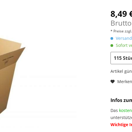
8,49 
Brutto
* Preise zzg
Versandk
Sofort v
Artikel gü
Merke
Infos zu
Das
kosten
unterstütz
Wichtige 