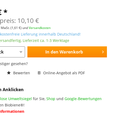
€ *
preis: 10,10 €
l. MwSt.
(1,61 €)
und
Versandkosten
ostenfreie Lieferung innerhalb Deutschland!
ersandfertig, Lieferzeit ca. 1-3 Werktage
In den
Warenkorb
nstiger gesehen?
n
Bewerten
Online-Angebot als PDF
m Anklicken
lose Umweltsiegel
für Sie,
Shop
und
Google-Bewertungen
en Biobiene®!
Informationen