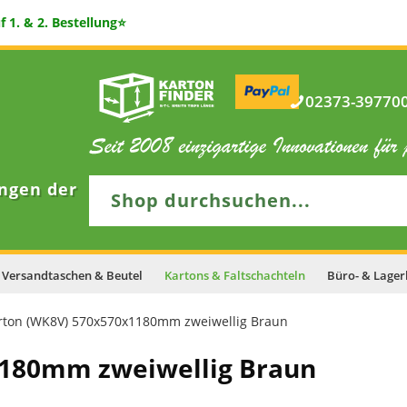
 1. & 2. Bestellung⭐
02373-397700 
ngen der
Versandtaschen & Beutel
Kartons & Faltschachteln
Büro- & Lager
arton (WK8V) 570x570x1180mm zweiwellig Braun
1180mm zweiwellig Braun