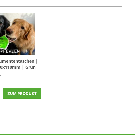
umententaschen |
20x110mm | Grün |
50 Stück
Stück)
ZUM PRODUKT