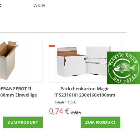
:
WK8V
DERANGEBOT ❗❗
Päckchenkarton Magic
00mm Einwellige
(PS231610) 230x160x100mm
rtons Weiß
einwellig Weiß
Inhalt
1 Stück
0,74 €
0,92 €
ZUM PRODUKT
ZUM PRODUKT