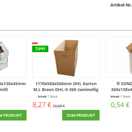
Artikel-Nr.
TIPP!
180x130x45mm
1170x560x560mm DHL Karton
❗❗ SON
Weiß
M,L Braun DHL-X-360 zweiwellig
360x138x4
Ka
Inhalt
1 Stück
Inhalt
1 Stück
8,27 €
0,54 €
10,68 €
M PRODUKT
ZUM PRODUKT