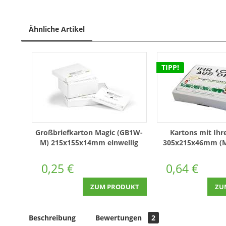
Ähnliche Artikel
TIPP!
Großbriefkarton Magic (GB1W-
Kartons mit Ihr
M) 215x155x14mm einwellig
305x215x46mm (
Weiß
Packbiene®
0,25 €
0,64 €
ZUM PRODUKT
ZU
Beschreibung
Bewertungen
2