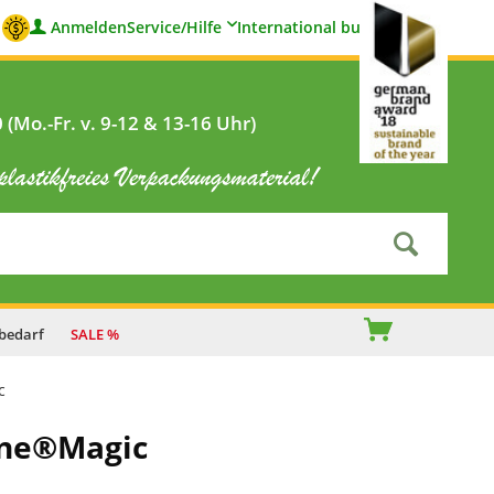
Anmelden
Service/Hilfe
International buyers
(Mo.-Fr. v. 9-12 & 13-16 Uhr)
bedarf
SALE %
c
ene®Magic