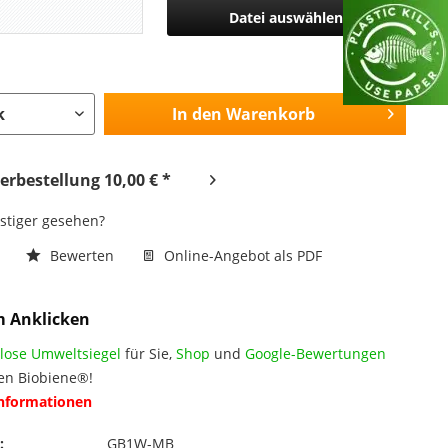
Datei auswählen
In den
Warenkorb
rbestellung 10,00 € *
nstiger gesehen?
n
Bewerten
Online-Angebot als PDF
m Anklicken
lose Umweltsiegel
für Sie,
Shop
und
Google-Bewertungen
en Biobiene®!
Informationen
:
GB1W-MB