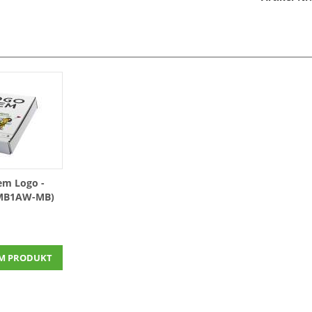
em Logo -
MB1AW-MB)
Magic
M PRODUKT