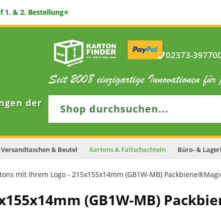
 1. & 2. Bestellung⭐
02373-397700 
ngen der
Versandtaschen & Beutel
Kartons & Faltschachteln
Büro- & Lager
tons mit Ihrem Logo - 215x155x14mm (GB1W-MB) Packbiene®Magi
215x155x14mm (GB1W-MB) Packbi