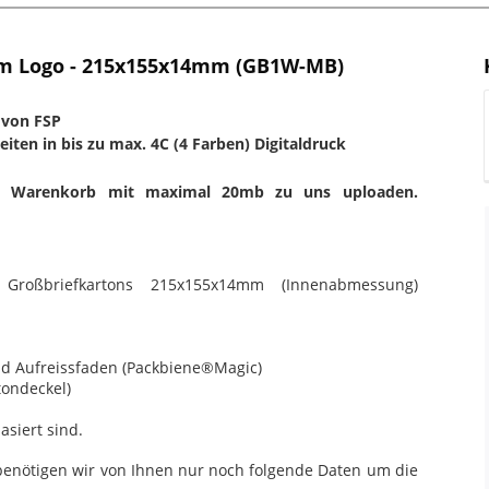
em Logo - 215x155x14mm (GB1W-MB)
 von FSP
iten in bis zu max. 4C (4 Farben) Digitaldruck
im Warenkorb mit maximal 20mb zu uns uploaden.
roßbriefkartons 215x155x14mm (Innenabmessung)
nd Aufreissfaden (Packbiene®Magic)
tondeckel)
siert sind.
benötigen wir von Ihnen nur noch folgende Daten um die