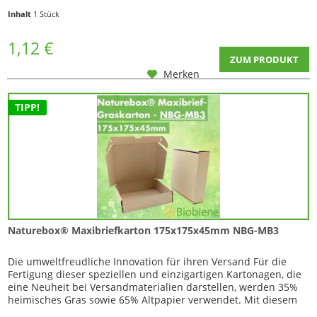
Salbentiegel, Cremedosen und andere Kosmetikverpackungen,
Inhalt
1 Stück
sowie für alle anderen schutzbedürftigen Versandwaren.
Gefertigt aus einer stabilen...
1,12 €
ZUM PRODUKT
Merken
TIPP!
Naturebox® Maxibriefkarton 175x175x45mm NBG-MB3
Die umweltfreudliche Innovation für ihren Versand Für die
Fertigung dieser speziellen und einzigartigen Kartonagen, die
eine Neuheit bei Versandmaterialien darstellen, werden 35%
heimisches Gras sowie 65% Altpapier verwendet. Mit diesem
Maxibriefkarton bietet sich die optimale Möglichkeit kleine