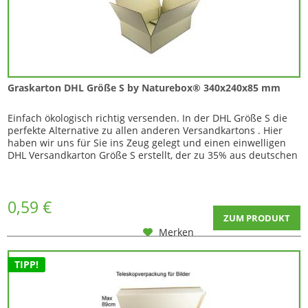
Graskarton DHL Größe S by Naturebox® 340x240x85 mm
Einfach ökologisch richtig versenden. In der DHL Größe S die
perfekte Alternative zu allen anderen Versandkartons . Hier
haben wir uns für Sie ins Zeug gelegt und einen einwelligen
DHL Versandkarton Größe S erstellt, der zu 35% aus deutschen
Wiesengras und zu 65% aus recyceltem Altpapier, bei einem
Gewicht von nur 175 g (ca). Wir kennen die Reaktion Ihrer
Kunden, wenn der...
0,59 €
ZUM PRODUKT
Merken
TIPP!