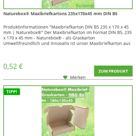
Naturebox® Maxibriefkartons 235x170x45 mm DIN B5
Produktinformationen "Maxibriefkarton DIN B5 235 x 170 x 45
mm | Naturebox®" Der Maxibriefkarton im Format DIN B5, 235
x 170 x 45 mm - Naturebox® - als Graskarton
Umweltfreundlich und Innovativ ist unser Maxibriefkarton aus
Gras - die Naturebox® als Graskarton , die Sie jetzt hier online
kaufen können. Für die Fertigung dieses speziellen und
einzigartigen Kartons aus...
0,52 €
ZUM PRODUKT
Merken
TIPP!