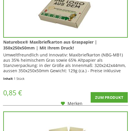
Naturebox® Maxibriefkarton aus Graspapier |
350x250x50mm | Mit Ihrem Druck!
Umweltfreundlich und Innovativ: Maxibriefkarton (NBG-MB1)
aus 35% heimischem Gras sowie 65% Altpapier als
Stanzverpackung: in der Größe als Innenmaß: 320x242x44mm,
aussen 350x250x50mm Gewicht: 129g (ca.) - Preise inklusive
Ihrer Wunschbedruckung mit Logo, Schriftzug oder Motiv -
Inhalt
1 Stück
Dreiseitiger Aufdruck Ihrer Grafik (Frontseite 1 und 2 , sowie
Kartondeckel) Hochwertiger...
0,85 €
ZUM PRODUKT
Merken