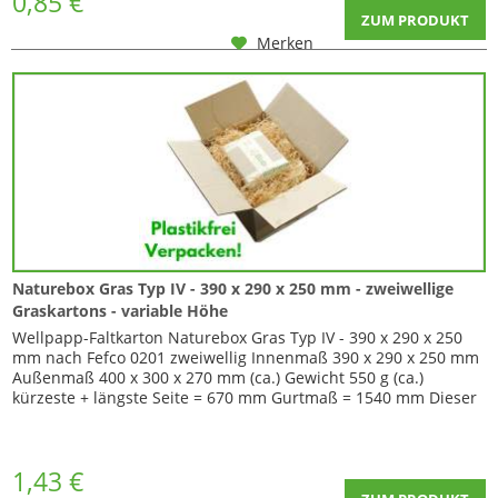
0,85 €
ZUM PRODUKT
Merken
Naturebox Gras Typ IV - 390 x 290 x 250 mm - zweiwellige
Graskartons - variable Höhe
Wellpapp-Faltkarton Naturebox Gras Typ IV - 390 x 290 x 250
mm nach Fefco 0201 zweiwellig Innenmaß 390 x 290 x 250 mm
Außenmaß 400 x 300 x 270 mm (ca.) Gewicht 550 g (ca.)
kürzeste + längste Seite = 670 mm Gurtmaß = 1540 mm Dieser
Karton ist in der Höhe variabel da er über Zusatzriller bei 35 +
70 mm von unten verfügt. Durch Einschneiden der Ecken
können Sie so die Seiten...
1,43 €