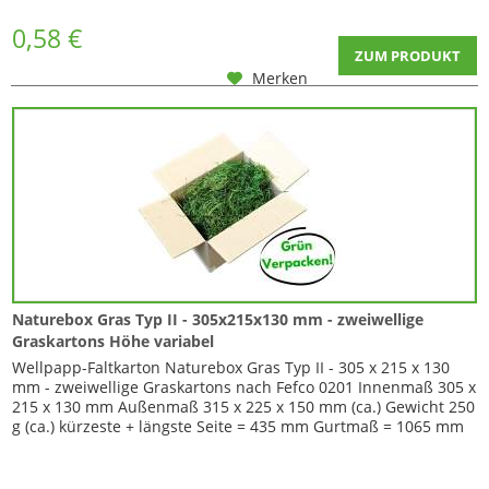
Paletten sind bei...
0,58 €
ZUM PRODUKT
Merken
Naturebox Gras Typ II - 305x215x130 mm - zweiwellige
Graskartons Höhe variabel
Wellpapp-Faltkarton Naturebox Gras Typ II - 305 x 215 x 130
mm - zweiwellige Graskartons nach Fefco 0201 Innenmaß 305 x
215 x 130 mm Außenmaß 315 x 225 x 150 mm (ca.) Gewicht 250
g (ca.) kürzeste + längste Seite = 435 mm Gurtmaß = 1065 mm
Dieser Karton ist in der Höhe variabel da er über Zusatzriller
bei 35 + 70 mm von unten verfügt. Durch Einschneiden der
Ecken können Sie...