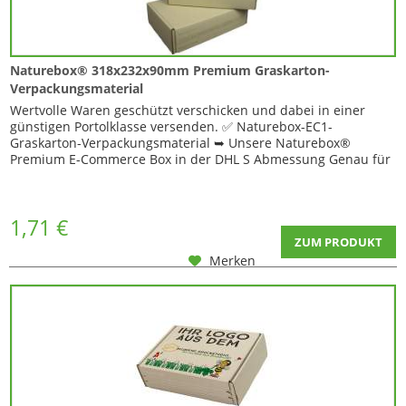
Naturebox® 318x232x90mm Premium Graskarton-
Verpackungsmaterial
Wertvolle Waren geschützt verschicken und dabei in einer
günstigen Portolklasse versenden. ✅ Naturebox-EC1-
Graskarton-Verpackungsmaterial ➥ Unsere Naturebox®
Premium E-Commerce Box in der DHL S Abmessung Genau für
den oben genannten Fall: Mit unserer Premium E-Commerce
Naturebox® haben wir eine optimale Alternative gefunden ✅
Die Premium E-Commerce Naturebox® ist durch Ihre...
1,71 €
ZUM PRODUKT
Merken