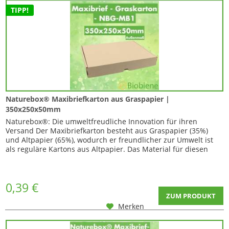
TIPP!
Naturebox® Maxibriefkarton aus Graspapier |
350x250x50mm
Naturebox®: Die umweltfreudliche Innovation für ihren
Versand Der Maxibriefkarton besteht aus Graspapier (35%)
und Altpapier (65%), wodurch er freundlicher zur Umwelt ist
als reguläre Kartons aus Altpapier. Das Material für diesen
Maxibriefkarton aus Graspapier wird sowohl regional
gewonnen, als auch im regionalen Werk für Kartonagen
verarbeitet. Was diese Kartons so...
0,39 €
ZUM PRODUKT
Merken