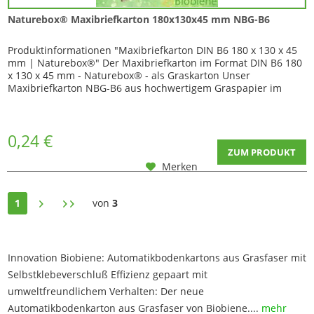
Naturebox® Maxibriefkarton 180x130x45 mm NBG-B6
Produktinformationen "Maxibriefkarton DIN B6 180 x 130 x 45
mm | Naturebox®" Der Maxibriefkarton im Format DIN B6 180
x 130 x 45 mm - Naturebox® - als Graskarton Unser
Maxibriefkarton NBG-B6 aus hochwertigem Graspapier im
Format 180 × 130 × 45 mm ist eine nachhaltige
Versandverpackung und ist prima geeignet für den sicheren
und wirtschaftlichen Versand kleiner Produkte . Der...
0,24 €
ZUM PRODUKT
Merken
1
von
3
Innovation Biobiene: Automatikbodenkartons aus Grasfaser mit
Selbstklebeverschluß Effizienz gepaart mit
umweltfreundlichem Verhalten: Der neue
Automatikbodenkarton aus Grasfaser von Biobiene....
mehr