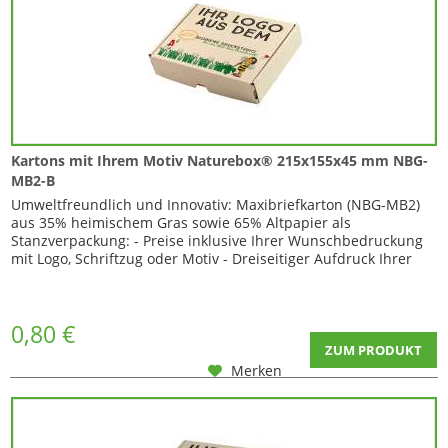
Kartons mit Ihrem Motiv Naturebox® 215x155x45 mm NBG-
MB2-B
Umweltfreundlich und Innovativ: Maxibriefkarton (NBG-MB2)
aus 35% heimischem Gras sowie 65% Altpapier als
Stanzverpackung: - Preise inklusive Ihrer Wunschbedruckung
mit Logo, Schriftzug oder Motiv - Dreiseitiger Aufdruck Ihrer
Grafik (Frontseite 1 und 2 , sowie Kartondeckel) Hochwertiger
Digitaldruck in CMYK in bis zu max. 4 Farben
Umweltfreundlicher Druck, da unsere Farben...
0,80 €
ZUM PRODUKT
Merken