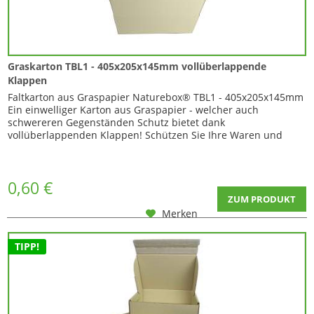
Graskarton TBL1 - 405x205x145mm vollüberlappende
Klappen
Faltkarton aus Graspapier Naturebox® TBL1 - 405x205x145mm
Ein einwelliger Karton aus Graspapier - welcher auch
schwereren Gegenständen Schutz bietet dank
vollüberlappenden Klappen! Schützen Sie Ihre Waren und
sparen Sie bares Geld, denn hier können Sie sich den Einkauf
von doppelwelligen Kartonagen sparen. Durch die
vollüberlappenden Klappen hat der Karton jedoch ein recht...
0,60 €
ZUM PRODUKT
Merken
TIPP!