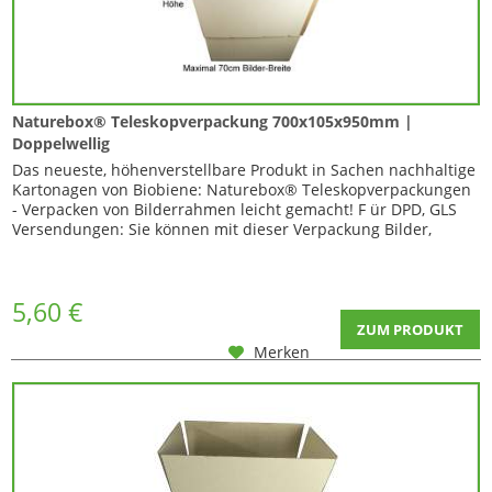
Naturebox® Teleskopverpackung 700x105x950mm |
Doppelwellig
Das neueste, höhenverstellbare Produkt in Sachen nachhaltige
Kartonagen von Biobiene: Naturebox® Teleskopverpackungen
- Verpacken von Bilderrahmen leicht gemacht! F ür DPD, GLS
Versendungen: Sie können mit dieser Verpackung Bilder,
Gemälde oder Poster im Bilderrahmen mit einer Größe von bis
zu 70cm x 89cm verpacken. Innerhalb des Kartons beträgt der
Platz für eine Polsterung...
5,60 €
ZUM PRODUKT
Merken