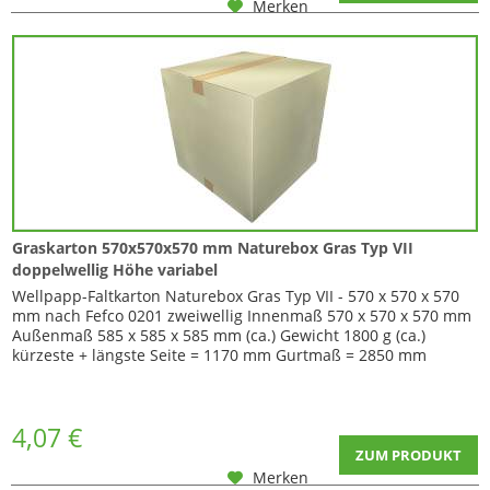
Merken
Graskarton 570x570x570 mm Naturebox Gras Typ VII
doppelwellig Höhe variabel
Wellpapp-Faltkarton Naturebox Gras Typ VII - 570 x 570 x 570
mm nach Fefco 0201 zweiwellig Innenmaß 570 x 570 x 570 mm
Außenmaß 585 x 585 x 585 mm (ca.) Gewicht 1800 g (ca.)
kürzeste + längste Seite = 1170 mm Gurtmaß = 2850 mm
Menge volle Palette 150 Stück Dieser Karton ist in der Höhe
variabel da er über Zusatzrillungen verfügt. Durch
Einschneiden der Ecken können Sie so...
4,07 €
ZUM PRODUKT
Merken