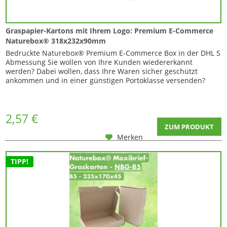
Graspapier-Kartons mit Ihrem Logo: Premium E-Commerce
Naturebox® 318x232x90mm
Bedruckte Naturebox® Premium E-Commerce Box in der DHL S
Abmessung Sie wollen von Ihre Kunden wiedererkannt
werden? Dabei wollen, dass Ihre Waren sicher geschützt
ankommen und in einer günstigen Portoklasse versenden?
Nun auch als bedruckte Variante! Unsere Naturebox®
Premium E-Commerce Box in der DHL S Abmessung ✅
Graskarton von Naturebox® Innenmaß: ca. 318 x 232 x 90mm...
2,57 €
ZUM PRODUKT
Merken
TIPP!