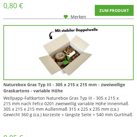
0,80 €
ZUM PRODUKT
Merken
Naturebox Gras Typ III - 305 x 215 x 215 mm - zweiwellige
Graskartons - variable Höhe
Wellpapp-Faltkarton Naturebox Gras Typ III - 305 x 215 x
215 mm nach Fefco 0201 zweiwellig variable Höhe Innenmaß
305 x 215 x 215 mm Außenmaß 315 x 225 x 235 mm (ca.)
Gewicht 360 g (ca.) kürzeste + längste Seite = 540 mm Gurtmaß
= 1235 mm Mit diesem Karton sind Sie in der Höhe variabel ,
da er mit zwei Zusatzrillungen ausgestattet ist. So können Sie
die Ecken einschneiden...