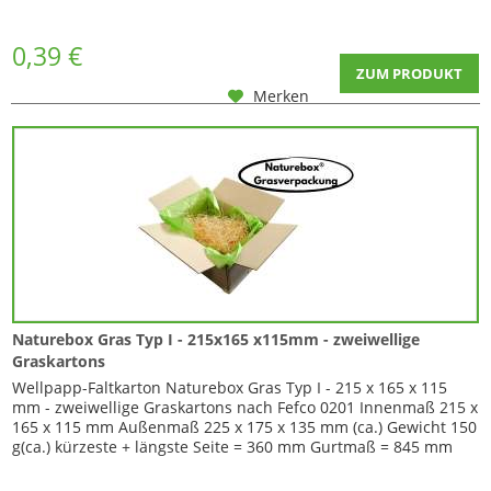
Versandgegenstände sicher und gut zu verpacken. Mit großer
Vielseitigkeit und...
0,39 €
ZUM PRODUKT
Merken
Naturebox Gras Typ I - 215x165 x115mm - zweiwellige
Graskartons
Wellpapp-Faltkarton Naturebox Gras Typ I - 215 x 165 x 115
mm - zweiwellige Graskartons nach Fefco 0201 Innenmaß 215 x
165 x 115 mm Außenmaß 225 x 175 x 135 mm (ca.) Gewicht 150
g(ca.) kürzeste + längste Seite = 360 mm Gurtmaß = 845 mm
Wichtige Information zur Lieferung : Diese Graskartons liefern
wir ab einer Menge von 960 Stück auf Euro-Palette. Euro-