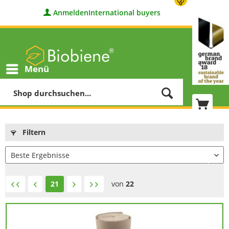
Anmelden
International buyers
Menü
Filtern
21
von
22