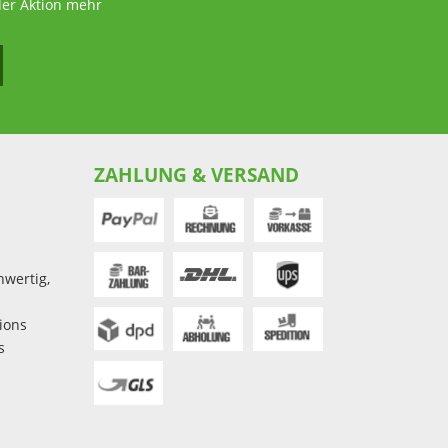
der Aktion mehr
ZAHLUNG & VERSAND
hwertig,
ions
s