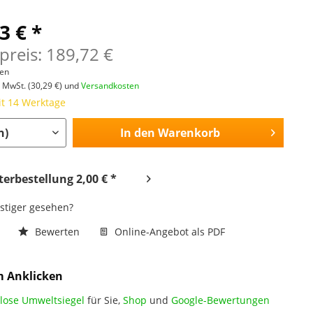
3 € *
preis: 189,72 €
len
l. MwSt.
(30,29 €)
und
Versandkosten
it 14 Werktage
In den
Warenkorb
erbestellung 2,00 € *
nstiger gesehen?
n
Bewerten
Online-Angebot als PDF
m Anklicken
lose Umweltsiegel
für Sie,
Shop
und
Google-Bewertungen