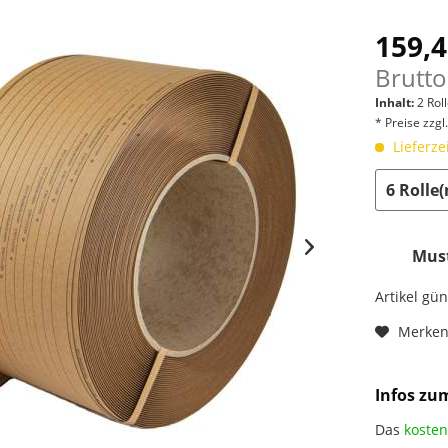
159,4
Brutto
Inhalt:
2 Rol
* Preise zzg
Lieferze
Must
Artikel gü
Merke
Infos zu
Das
kosten