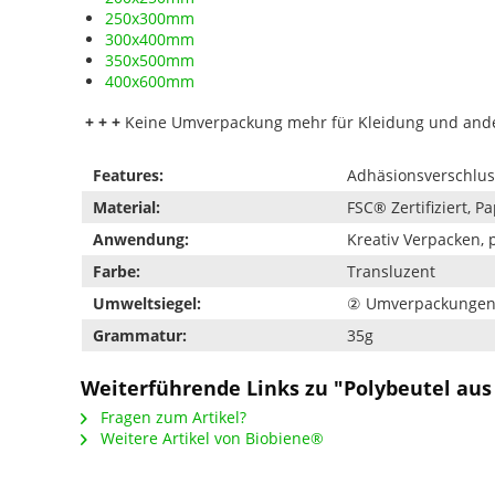
250x300mm
300x400mm
350x500mm
400x600mm
+ + +
Keine Umverpackung mehr für Kleidung und ander
Features:
Adhäsionsverschluss
Material:
FSC® Zertifiziert, Pa
Anwendung:
Kreativ Verpacken, 
Farbe:
Transluzent
Umweltsiegel:
② Umverpackunge
Grammatur:
35g
Weiterführende Links zu "Polybeutel aus
Fragen zum Artikel?
Weitere Artikel von Biobiene®