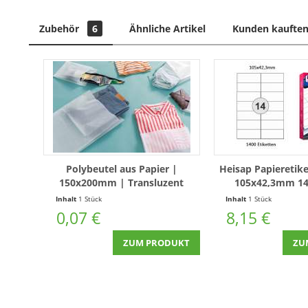
Zubehör
6
Ähnliche Artikel
Kunden kauften
Polybeutel aus Papier |
Heisap Papieretik
150x200mm | Transluzent
105x42,3mm 14
Inhalt
1 Stück
Inhalt
1 Stück
0,07 €
8,15 €
ZUM PRODUKT
ZU