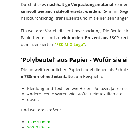
Durch dieses
nachhaltige Verpackungsmaterial
können 
sinnvoll wie auch stilvoll ersetzt werden
. Denn im Gege
halbdurchsichtig (transluzent) und mit einer sehr ang
Ein weiterer Vorteil dieser Umverpackung: Die Beutel s
Papierbeutel sind zu
einhundert Prozent aus FSC™ zert
dem lizensierten
"FSC MIX Logo"
.
'Polybeutel' aus Papier - Wofür sie
Die umweltfreundlichen Papierbeutel dienen als Schut
x 750mm ohne Seitenfalte
zum Beispiel für
Kleidung und Textilien wie Hosen, Pullover, Jacken et
Andere textile Waren wie Stoffe, Heimtextilien etc.
u.v.m.
Und weitere Größen:
150x200mm
200x250mm