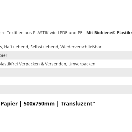
e Textilien aus PLASTIK wie LPDE und PE
-
Mit Biobiene® Plastik
, Haftklebend, Selbstklebend, Wiederverschließbar
pier
plastikfrei Verpacken & Versenden, Umverpacken
n
 Papier | 500x750mm | Transluzent"