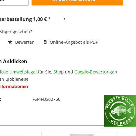
erbestellung 1,00 € *
nstiger gesehen?
n
Bewerten
Online-Angebot als PDF
m Anklicken
lose Umweltsiegel
für Sie,
Shop
und
Google-Bewertungen
en Biobiene®!
Informationen
:
FSP-FB500750