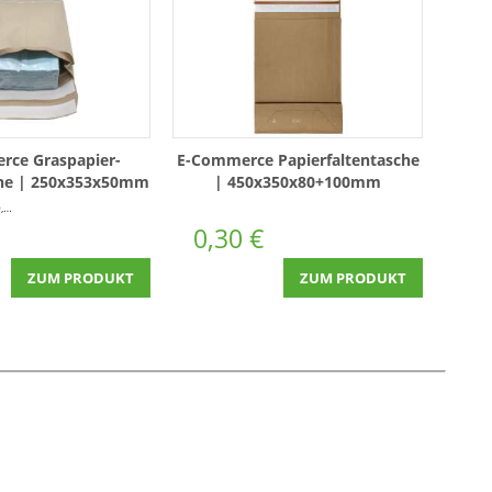
rce Graspapier-
E-Commerce Papierfaltentasche
he | 250x353x50mm
| 450x350x80+100mm
100 Stück
Stück)
0,30 €
ZUM PRODUKT
ZUM PRODUKT