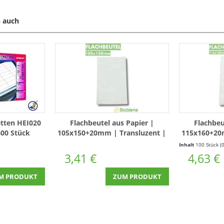
 auch
etten HEI020
Flachbeutel aus Papier |
Flachbeu
00 Stück
105x150+20mm | Transluzent |
115x160+20
100 Stück
1
Inhalt
100 Stück
(0,05 € * / 1 
3,41 €
4,63 €
M PRODUKT
ZUM PRODUKT