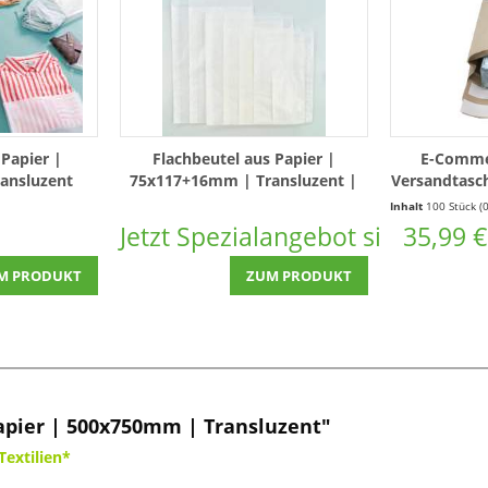
 Papier |
Flachbeutel aus Papier |
E-Comme
ansluzent
75x117+16mm | Transluzent |
Versandtasc
100 Stück
| 
Inhalt
100 Stück
(0,36 € * / 1 
Jetzt Spezialangebot sichern!
35,99 €
M PRODUKT
ZUM PRODUKT
apier | 500x750mm | Transluzent"
Textilien*