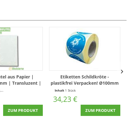
tel aus Papier |
Etiketten Schildkröte -
Eti
mm | Transluzent |
plastikfrei Verpacken! Ø100mm
Verpa
00 Stück
(1000 Stück je Rolle) #no planet
#
Stück)
Inhalt
1 Stück
Inha
b - Weg vom Plastikmüll !
34,23 €
27
ZUM PRODUKT
ZUM PRODUKT