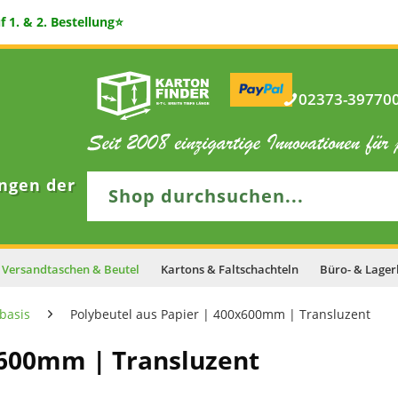
 1. & 2. Bestellung⭐
02373-397700 
ngen der
Versandtaschen & Beutel
Kartons & Faltschachteln
Büro- & Lager
basis
Polybeutel aus Papier | 400x600mm | Transluzent
x600mm | Transluzent