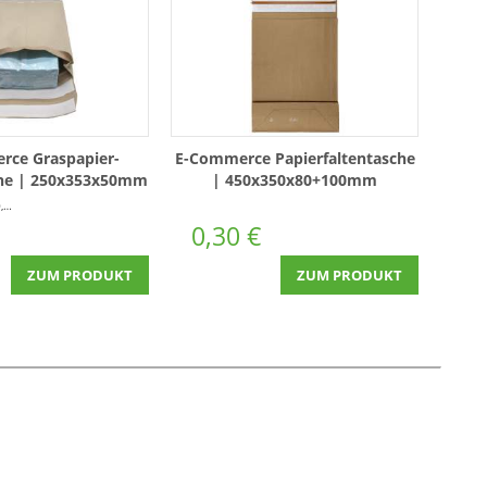
rce Graspapier-
E-Commerce Papierfaltentasche
he | 250x353x50mm
| 450x350x80+100mm
100 Stück
Stück)
0,30 €
ZUM PRODUKT
ZUM PRODUKT