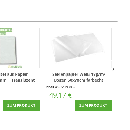
tel aus Papier |
Seidenpapier Weiß 18g/m²
F
mm | Transluzent |
Bogen 50x70cm farbecht
115x
00 Stück
nassfest Pckg á 480 Bogen
Inhalt
480 Stück
(0,10 € * / 1 Stück)
Inhalt
1
49,17 €
4,
ZUM PRODUKT
ZUM PRODUKT