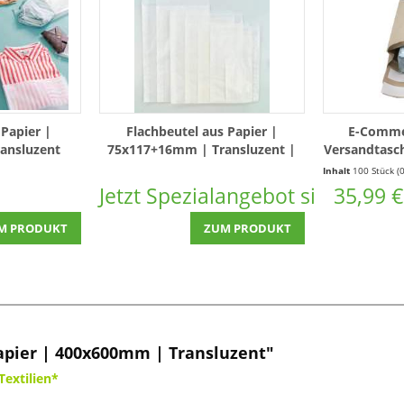
 Papier |
Flachbeutel aus Papier |
E-Comme
ansluzent
75x117+16mm | Transluzent |
Versandtasc
100 Stück
| 
Inhalt
100 Stück
(0,36 € * / 1 
Jetzt Spezialangebot sichern!
35,99 €
M PRODUKT
ZUM PRODUKT
apier | 400x600mm | Transluzent"
Textilien*