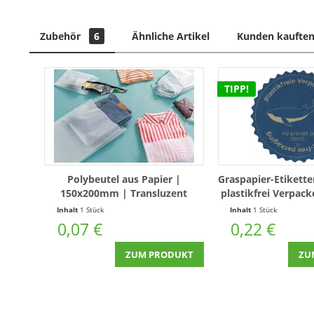
Zubehör
6
Ähnliche Artikel
Kunden kauften
TIPP!
Polybeutel aus Papier |
Graspapier-Etikette
150x200mm | Transluzent
plastikfrei Verpa
#no planet b -
Inhalt
1 Stück
Inhalt
1 Stück
Plastikmüll ! 
0,07 €
0,22 €
ZUM PRODUKT
ZU