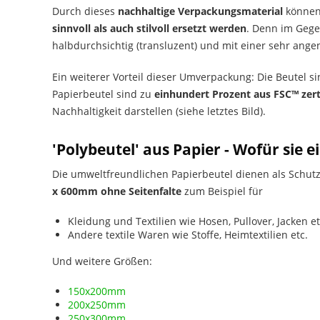
Durch dieses
nachhaltige Verpackungsmaterial
können 
sinnvoll als auch stilvoll ersetzt werden
. Denn im Gegen
halbdurchsichtig (transluzent) und mit einer sehr ang
Ein weiterer Vorteil dieser Umverpackung: Die Beutel s
Papierbeutel sind zu
einhundert Prozent aus FSC™ zert
Nachhaltigkeit darstellen (siehe letztes Bild).
'Polybeutel' aus Papier - Wofür sie
Die umweltfreundlichen Papierbeutel dienen als Schut
x 600mm ohne Seitenfalte
zum Beispiel für
Kleidung und Textilien wie Hosen, Pullover, Jacken et
Andere textile Waren wie Stoffe, Heimtextilien etc.
Und weitere Größen:
150x200mm
200x250mm
250x300mm