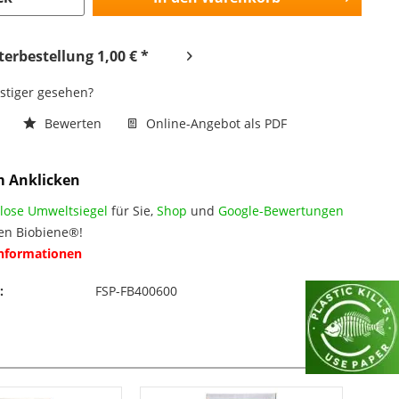
erbestellung 1,00 € *
nstiger gesehen?
n
Bewerten
Online-Angebot als PDF
m Anklicken
lose Umweltsiegel
für Sie,
Shop
und
Google-Bewertungen
en Biobiene®!
Informationen
:
FSP-FB400600