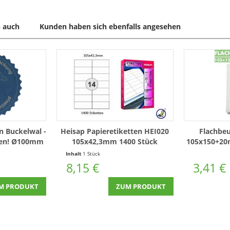
 auch
Kunden haben sich ebenfalls angesehen
n Buckelwal -
Heisap Papieretiketten HEI020
Flachbeu
cken! Ø100mm
105x42,3mm 1400 Stück
105x150+20
 Weg vom
1
Inhalt
1 Stück
1 Stück
8,15 €
3,41 €
M PRODUKT
ZUM PRODUKT