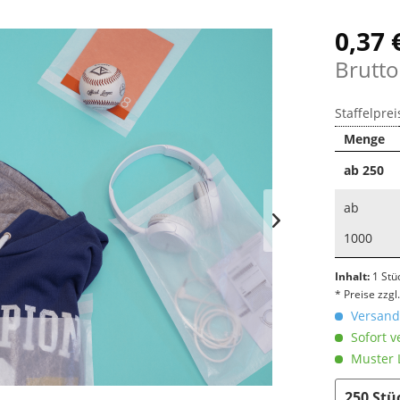
0,37 
Brutto
Staffelprei
Menge
ab
250
ab
1000
Inhalt:
1 Stü
* Preise zzg
Versandk
Sofort v
Muster L