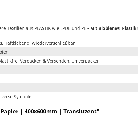
e Textilien aus PLASTIK wie LPDE und PE
-
Mit Biobiene® Plastik
s, Haftklebend, Wiederverschließbar
pier
plastikfrei Verpacken & Versenden, Umverpacken
n
Diverse Symbole
 Papier | 400x600mm | Transluzent"