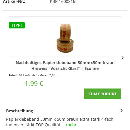
Artikel-Nr.:
KBP-1600216
TIPP!
Nachhaltiges Papierklebeband 50mmx50m braun
P
Hinweis "Vorsicht Glas!" | Ecoline
Inhalt
50 Laufende(r) Meter
(0,04 € * / 1 Laufende(r) Meter)
In
1,99 €
ZUM PRODUKT
Beschreibung
Papierklebeband 50mm x 50m braun extra stark 4-fach
fadenverstärkt TOP Qualität:...
mehr