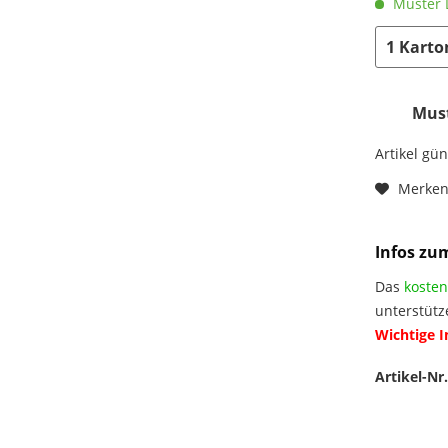
Muster L
Must
Artikel gü
Merke
Infos zu
Das
kosten
unterstütz
Wichtige 
Artikel-Nr.