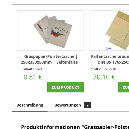
Graspapier-Polstertasche |
Faltentasche braun
250x353x50mm | Seitenfalte |
DIN B5 176x25
Mit Druck
Haftklebend | Spit
Inhalt
1 Stück
Inhalt
250 Stück
(0,28 € * / 1 Stück)
Stück
0,81 €
70,10 €
ZUM PRODUKT
ZU
Beschreibung
Bewertungen
7
Produktinformationen "Graspapier-Polste