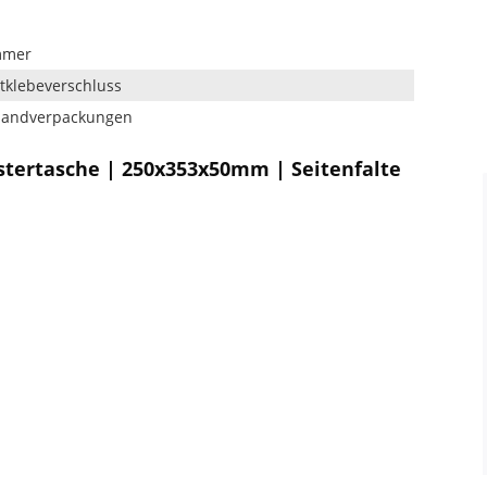
mmer
tklebeverschluss
rsandverpackungen
stertasche | 250x353x50mm | Seitenfalte