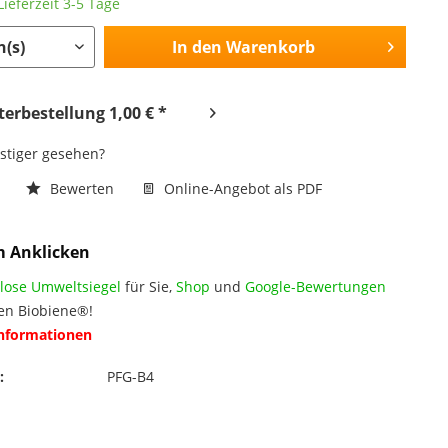
ieferzeit 3-5 Tage
In den
Warenkorb
erbestellung 1,00 € *
nstiger gesehen?
n
Bewerten
Online-Angebot als PDF
m Anklicken
lose Umweltsiegel
für Sie,
Shop
und
Google-Bewertungen
en Biobiene®!
Informationen
:
PFG-B4