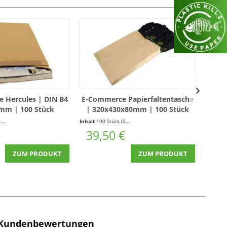
e Hercules | DIN B4
E-Commerce Papierfaltentasche
Gra
mm | 100 Stück
| 320x430x80mm | 100 Stück
176x
Stück)
Inhalt
100 Stück
(0,40 € * / 1 Stück)
39,50 €
35
ZUM PRODUKT
ZUM PRODUKT
Kundenbewertungen