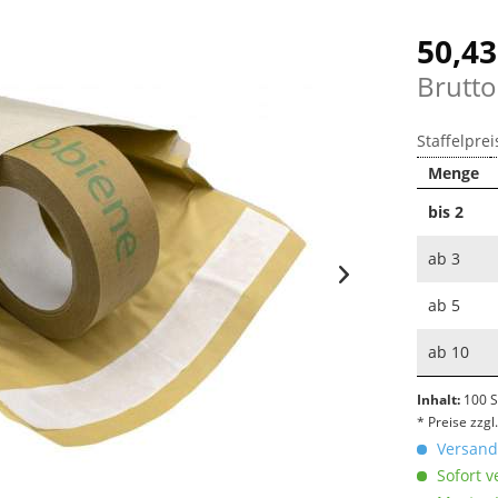
50,43
Brutto
Staffelprei
Menge
bis
2
ab
3
ab
5
ab
10
Inhalt:
100 S
* Preise zzg
Versandk
Sofort v