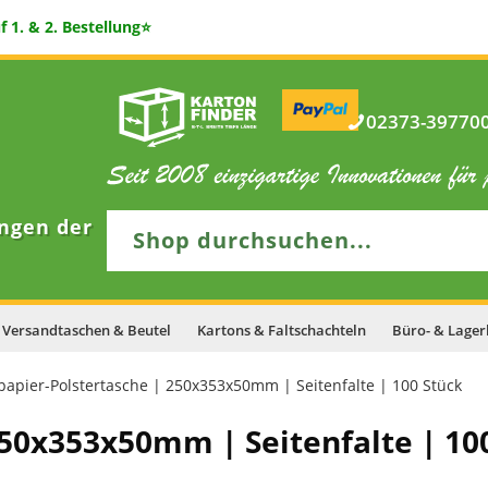
 1. & 2. Bestellung⭐
02373-397700 
ngen der
Versandtaschen & Beutel
Kartons & Faltschachteln
Büro- & Lager
papier-Polstertasche | 250x353x50mm | Seitenfalte | 100 Stück
250x353x50mm | Seitenfalte | 10