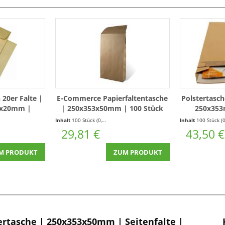
 20er Falte |
E-Commerce Papierfaltentasche
Polstertasch
0x20mm |
| 250x353x50mm | 100 Stück
250x353
zboden | 250
Inhalt
100 Stück
(0,30 € * / 1 Stück)
Inhalt
100 Stück
(0,44 € * / 1 
29,81 €
43,50 €
M PRODUKT
ZUM PRODUKT
rtasche | 250x353x50mm | Seitenfalte |