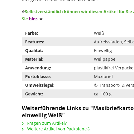
⭐
Selbstverständlich können wir diesen Artikel für Sie 
Sie
hier
.
⭐
Farbe:
Weiß
Features:
Aufreissfaden, Selb
Qualität:
Einwellig
Material:
Wellpappe
Anwendung:
plastikfrei Verpack
Portoklasse:
Maxibrief
Umweltsiegel:
① Transport- & Ve
Gewicht:
ca. 100 g
Weiterführende Links zu "Maxibriefkar
einwellig Weiß"
Fragen zum Artikel?
Weitere Artikel von Packbiene®