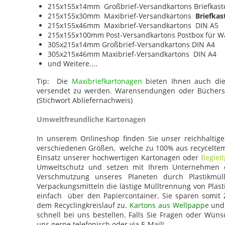
215x155x14mm Großbrief-Versandkartons Briefkaste
215x155x30mm Maxibrief-Versandkartons
Briefkas
215x155x46mm Maxibrief-Versandkartons DIN A5
215x155x100mm Post-Versandkartons Postbox für 
305x215x14mm Großbrief-Versandkartons DIN A4
305x215x46mm Maxibrief-Versandkartons DIN A4
und Weitere....
Tip: Die
Maxibriefkartonagen
bieten Ihnen auch die 
versendet zu werden. Warensendungen oder Büchers
(Stichwort Abliefernachweis)
Umweltfreundliche Kartonagen
In unserem Onlineshop finden Sie unser reichhaltig
verschiedenen Größen, welche zu 100% aus recyceltem 
Einsatz unserer hochwertigen Kartonagen oder
Beglei
Umweltschutz und setzen mit Ihrem Unternehmen 
Verschmutzung unseres Planeten durch Plastikmül
Verpackungsmitteln die lästige Mülltrennung von Plas
einfach über den Papiercontainer. Sie sparen somit 
dem Recyclingkreislauf zu.
Kartons aus Wellpappe
und 
schnell bei uns bestellen. Falls Sie Fragen oder Wün
uns gerne telefonisch oder via E-Mail!