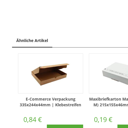
Ähnliche Artikel
E-Commerce Verpackung
Maxibriefkarton M
335x244x44mm | Klebestreifen
M) 215x155x46mm
& Aufreißfaden
Weiß
0,84 €
0,19 €