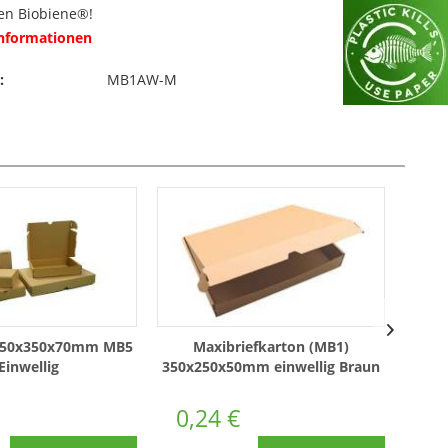
en Biobiene®!
Informationen
:
MB1AW-M
 450x350x70mm MB5
Maxibriefkarton (MB1)
M
 Einwellig
350x250x50mm einwellig Braun
350x
0,24 €
0,