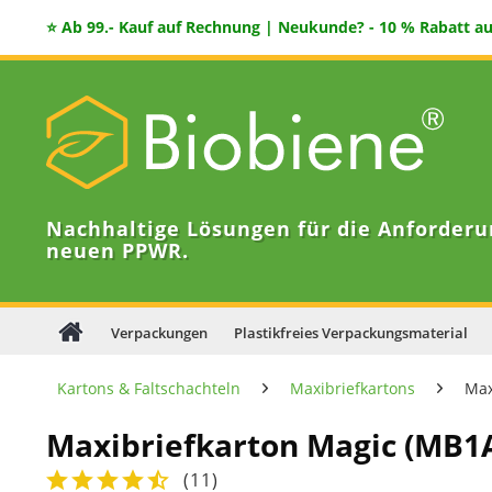
⭐ Ab 99.- Kauf auf Rechnung | Neukunde? - 10 % Rabatt auf
Nachhaltige Lösungen für die Anforderu
neuen PPWR.
Verpackungen
Plastikfreies Verpackungsmaterial
Kartons & Faltschachteln
Maxibriefkartons
Max
Maxibriefkarton Magic (MB
(
11
)