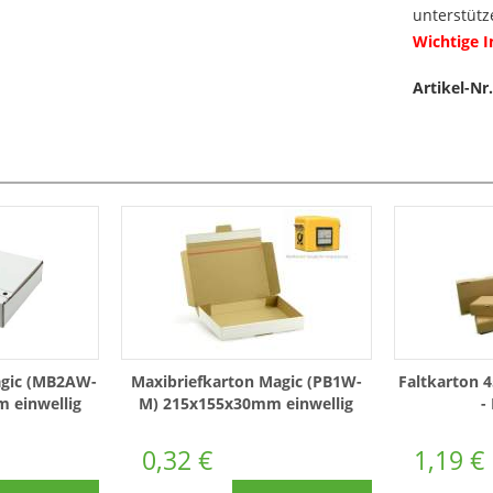
unterstütz
Wichtige 
Artikel-Nr.
agic (MB2AW-
Maxibriefkarton Magic (PB1W-
Faltkarton
 einwellig
M) 215x155x30mm einwellig
-
Weiß
0,32 €
1,19 €