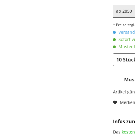
ab
2850
* Preise zzg
Versandk
Sofort v
Muster L
Must
Artikel gü
Merke
Infos zu
Das
kosten