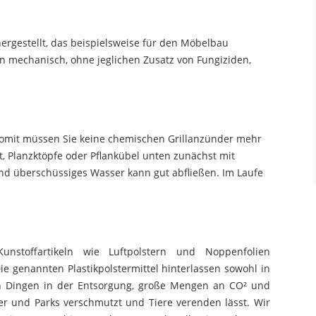
rgestellt, das beispielsweise für den Möbelbau
ein mechanisch, ohne jeglichen Zusatz von Fungiziden,
 Somit müssen Sie keine chemischen Grillanzünder mehr
, Planzktöpfe oder Pflankübel unten zunächst mit
und überschüssiges Wasser kann gut abfließen. Im Laufe
nstoffartikeln wie Luftpolstern und Noppenfolien
e genannten Plastikpolstermittel hinterlassen sowohl in
len Dingen in der Entsorgung, große Mengen an CO² und
er und Parks verschmutzt und Tiere verenden lässt. Wir