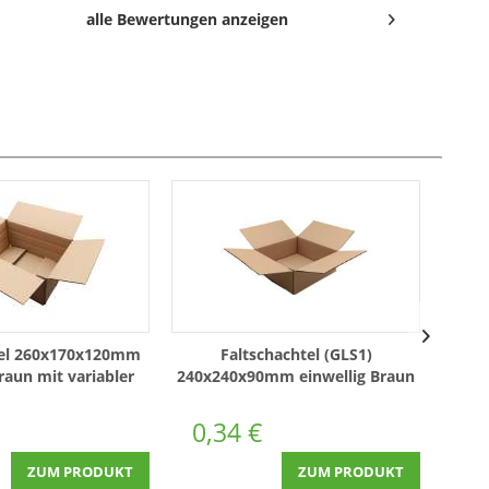
alle Bewertungen anzeigen
tel 260x170x120mm
Faltschachtel (GLS1)
raun mit variabler
240x240x90mm einwellig Braun
175x
Höhe
0,34 €
0,
ZUM PRODUKT
ZUM PRODUKT