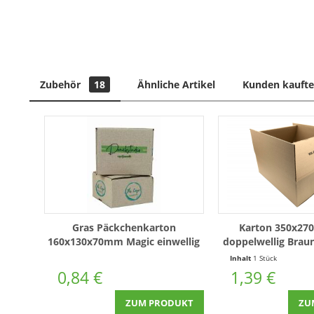
Zubehör
18
Ähnliche Artikel
Kunden kaufte
Gras Päckchenkarton
Karton 350x2
160x130x70mm Magic einwellig
doppelwellig Brau
Nature Green Automatikboden
Inhalt
1 Stück
Bedruckt
0,84 €
1,39 €
ZUM PRODUKT
ZU