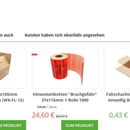
n auch
Kunden haben sich ebenfalls angesehen
70x105mm
Hinweisetiketten "Bruchgefahr"
Faltschach
n (WK-FL-12)
37x115mm 1 Rolle 1000
einwellig B
Etiketten (8008LP37115)
Inhalt
1 Stück
24,60 €
0,43 €
34,57 €
M PRODUKT
ZUM PRODUKT