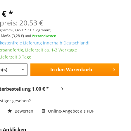
 € *
preis: 20,53 €
logramm
(3,45 € * / 1 Kilogramm)
l. MwSt.
(3,28 €)
und
Versandkosten
ostenfreie Lieferung innerhalb Deutschland!
ersandfertig, Lieferzeit ca. 1-3 Werktage
ieferzeit 3 Tage
In den
Warenkorb
erbestellung 1,00 € *
nstiger gesehen?
n
Bewerten
Online-Angebot als PDF
m Anklicken