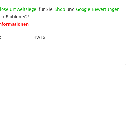
lose Umweltsiegel
für Sie,
Shop
und
Google-Bewertungen
en Biobiene®!
Informationen
:
HW15