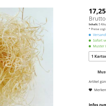
17,25
Brutto
Inhalt:
5 Ki
* Preise zzg
Versandk
Sofort v
Muster L
Must
Artikel gü
Merke
Infos zu