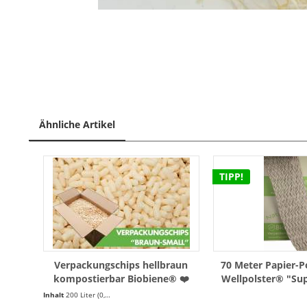
Ähnliche Artikel
TIPP!
Verpackungschips hellbraun
70 Meter Papier-P
kompostierbar Biobiene® ❤️
Wellpolster® "Sup
200l
Karton - Polsterm
Inhalt
200 Liter
(0,10 € * / 1 Liter)
Papier (WP