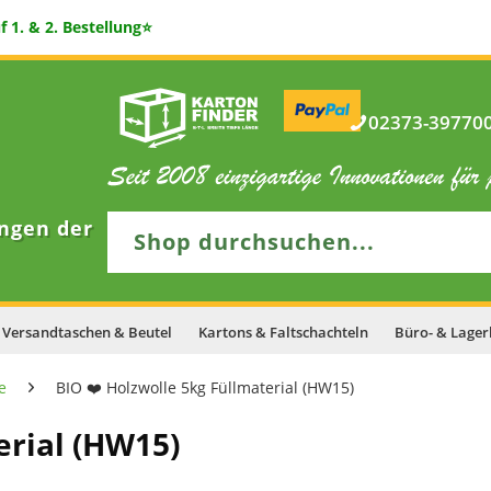
 1. & 2. Bestellung⭐
02373-397700 
ngen der
Versandtaschen & Beutel
Kartons & Faltschachteln
Büro- & Lager
e
BIO ❤️ Holzwolle 5kg Füllmaterial (HW15)
erial (HW15)