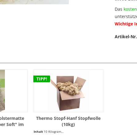
Das
kosten
unterstütz
Wichtige 
Artikel-Nr.
TIPP!
olstermatte
Thermo Stopf-Hanf Stopfwolle
er Soft" im
(10kg)
aterial aus
Inhalt
10 Kilogramm
(6,56 € * / 1 Kilogramm)
-SU)