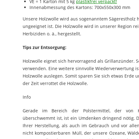
VE = 1 Karton mit 5 kg
plastikfrei verpackt!
Innenabmessung des Kartons: 700x550x300 mm
Unsere Holzwolle wird aus sogenanntem Sägerestholz he
ungeeignet ist. Die Holzwolle wird in unserer Region r
Herbiziden o. ä., hergestellt.
Tips zur Entsorgung:
Holzwolle eignet sich hervorragend als Grillanzünder.
verwenden. Eine weitere sinnvolle Wiederverwertung ist
Holzwolle auslegen. Somit sparen Sie sich etwas Erde 
der Zeit verrottet die Holzwolle.
Info
Gerade im Bereich der Polstermittel, der von Ku
überschwemmt ist, ist ein Umdenken dringend nötig. Di
Ihrer Herstellung, als auch im Gebrauch und vor al
nicht kompostierbaren Müll, der unsere Ozeane, Wäld