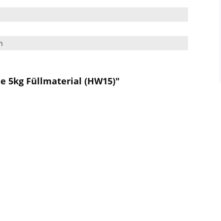
n
n
e 5kg Füllmaterial (HW15)"