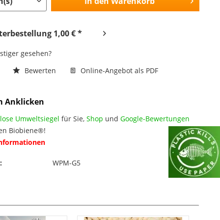
In den
Warenkorb
erbestellung 1,00 € *
nstiger gesehen?
n
Bewerten
Online-Angebot als PDF
m Anklicken
lose Umweltsiegel
für Sie,
Shop
und
Google-Bewertungen
en Biobiene®!
Informationen
:
WPM-G5