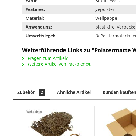
Farbe:
Braun, Weiß
Features:
gepolstert
Material:
Wellpappe
Anwendung:
plastikfrei Verpack
Umweltsiegel:
③ Polstermaterialie
Weiterführende Links zu "Polstermatte 
Fragen zum Artikel?
Weitere Artikel von Packbiene®
Zubehör
2
Ähnliche Artikel
Kunden kauften