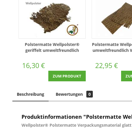
Polstermatte Wellpolster®
Polstermatte Wellp
geriffelt umweltfreundlich
umweltfreundlich 
Wellpappe 10 kg (WPM-V5-10)
Kg (WPM-G
16,30 €
22,95 €
ZUM PRODUKT
ZU
Beschreibung
Bewertungen
0
Produktinformationen "Polstermatte Wel
Wellpolster® Polstermatte Verpackungsmaterial glatt