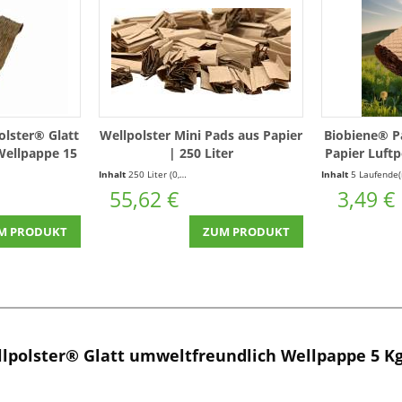
olster® Glatt
Wellpolster Mini Pads aus Papier
Biobiene® P
Wellpappe 15
| 250 Liter
Papier Luftp
5-15)
Inhalt
250 Liter
(0,22 € * / 1 Liter)
Inhalt
5 Laufende(r) Mete
55,62 €
3,49 €
M PRODUKT
ZUM PRODUKT
lpolster® Glatt umweltfreundlich Wellpappe 5 K