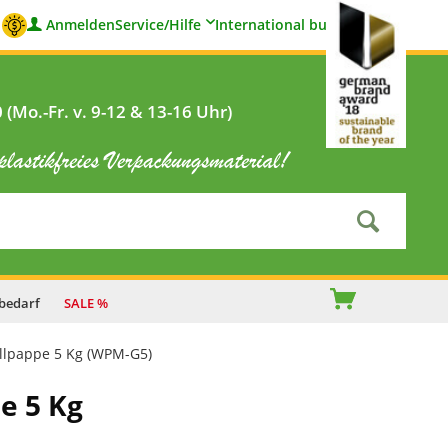
Anmelden
Service/Hilfe
International buyers
(Mo.-Fr. v. 9-12 & 13-16 Uhr)
bedarf
SALE %
ellpappe 5 Kg (WPM-G5)
e 5 Kg