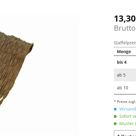
13,30
Brutto
Staffelprei
Menge
bis
4
ab
5
ab
10
* Preise zzg
Versandk
Sofort v
Muster L