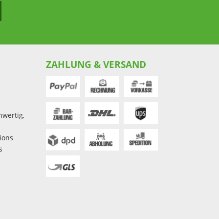
ZAHLUNG & VERSAND
hwertig,
ions
s