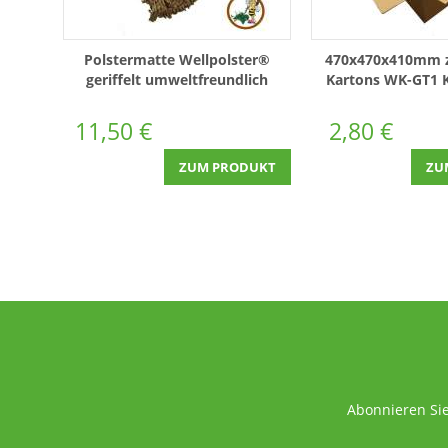
Polstermatte Wellpolster®
470x470x410mm z
geriffelt umweltfreundlich
Kartons WK-GT1 
Wellpappe 5 kg (WPM-V5)
11,50 €
2,80 €
ZUM PRODUKT
ZU
Abonnieren Sie