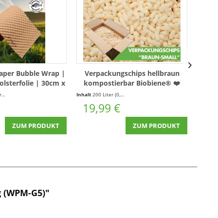
aper Bubble Wrap |
Verpackungschips hellbraun
Po
olsterfolie | 30cm x
kompostierbar Biobiene® ❤️
ge
5m
200l
We
r
(0,70 € * / 1 Laufende(r) Meter)
Inhalt
200 Liter
(0,10 € * / 1 Liter)
19,99 €
11
ZUM PRODUKT
ZUM PRODUKT
g (WPM-G5)"