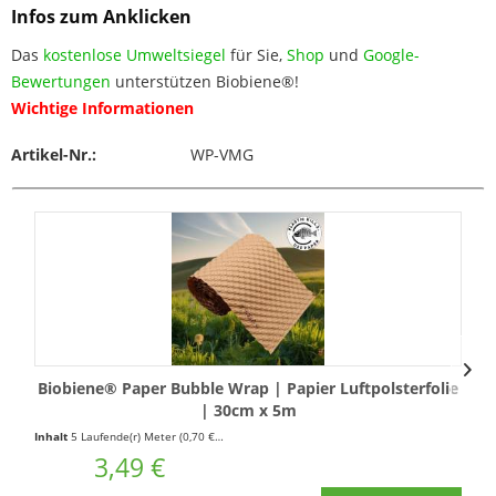
Infos zum Anklicken
Das
kostenlose Umweltsiegel
für Sie,
Shop
und
Google-
Bewertungen
unterstützen Biobiene®!
Wichtige Informationen
Artikel-Nr.:
WP-VMG
Biobiene® Paper Bubble Wrap | Papier Luftpolsterfolie
| 30cm x 5m
Inhalt
5 Laufende(r) Meter
(0,70 € * / 1 Laufende(r) Meter)
In
3,49 €