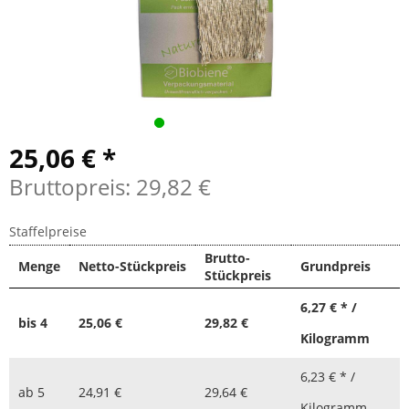
25,06 € *
Bruttopreis: 29,82 €
Staffelpreise
Brutto-
Menge
Netto-Stückpreis
Grundpreis
Stückpreis
6,27 € * /
bis
4
25,06 €
29,82 €
Kilogramm
6,23 € * /
ab
5
24,91 €
29,64 €
Kilogramm