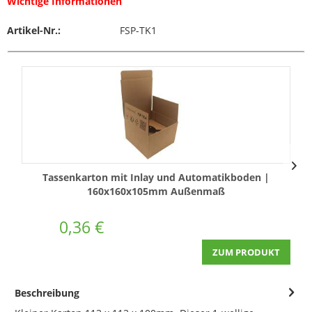
Wichtige Informationen
Artikel-Nr.:
FSP-TK1
Tassenkarton mit Inlay und Automatikboden |
K
160x160x105mm Außenmaß
0,36 €
ZUM PRODUKT
Beschreibung