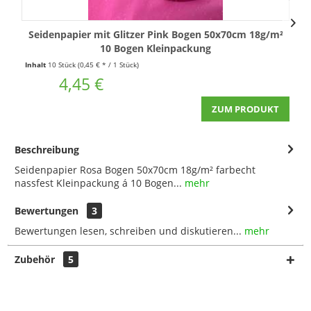
Seidenpapier mit Glitzer Pink Bogen 50x70cm 18g/m²
10 Bogen Kleinpackung
Inhalt
10 Stück
(0,45 € * / 1 Stück)
I
4,45 €
ZUM PRODUKT
Beschreibung
Seidenpapier Rosa Bogen 50x70cm 18g/m² farbecht
nassfest Kleinpackung á 10 Bogen...
mehr
Bewertungen
3
Bewertungen lesen, schreiben und diskutieren...
mehr
Zubehör
5