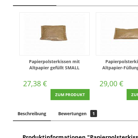
Papierpolsterkissen mit
Papierpolsterk
Altpapier gefüllt SMALL
Altpapier-Füllu
Schwergut Karton mit ca. 130
Schwergut Karton
Stück (PK1822)
Stück (PK1
27,38 €
29,00 €
ZUM PRODUKT
ZU
Beschreibung
Bewertungen
1
Produktinformationen "Papierpolsterkiss