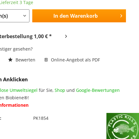
ieferzeit 3 Tage
In den
Warenkorb
erbestellung 1,00 € *
nstiger gesehen?
n
Bewerten
Online-Angebot als PDF
m Anklicken
lose Umweltsiegel
für Sie,
Shop
und
Google-Bewertungen
en Biobiene®!
Informationen
:
PK1854