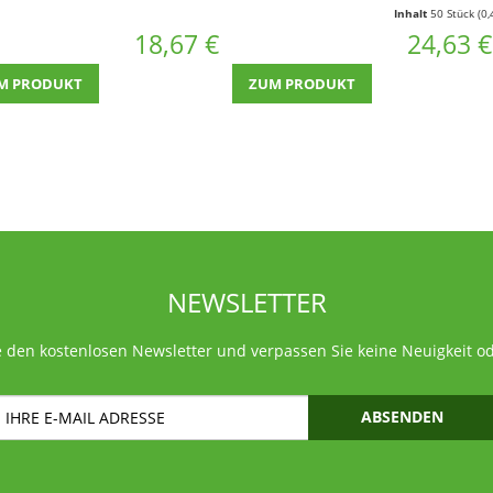
 mit ca. 65
Karton - Polstermaterial aus
Inhalt
50 Stück
(0,49 € * / 1 St
838)
Papier (WP-SU)
18,67 €
24,63 €
M PRODUKT
ZUM PRODUKT
NEWSLETTER
 den kostenlosen Newsletter und verpassen Sie keine Neuigkeit o
ABSENDEN