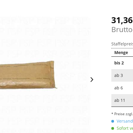
31,36
Brutto
Staffelprei
Menge
bis
2
ab
3
ab
6
ab
11
* Preise zzg
Versandk
Sofort v