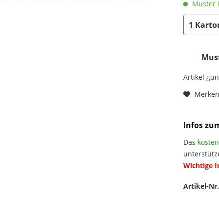
Muster L
Must
Artikel gü
Merke
Infos zu
Das
kosten
unterstütz
Wichtige 
Artikel-Nr.