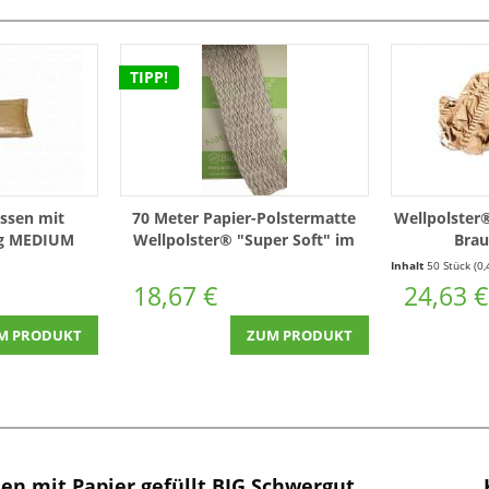
TIPP!
issen mit
70 Meter Papier-Polstermatte
Wellpolster
ng MEDIUM
Wellpolster® "Super Soft" im
Brau
 mit ca. 65
Karton - Polstermaterial aus
Inhalt
50 Stück
(0,49 € * / 1 St
838)
Papier (WP-SU)
18,67 €
24,63 €
M PRODUKT
ZUM PRODUKT
en mit Papier gefüllt BIG Schwergut