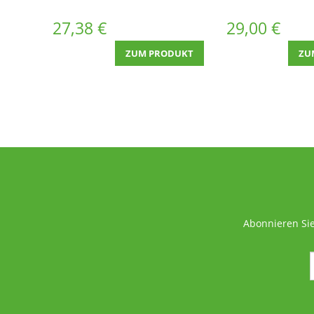
Schwergut Karton mit ca. 130
Schwergut Karton
Stück (PK1822)
Stück (PK1
27,38 €
29,00 €
ZUM PRODUKT
ZU
Abonnieren Sie