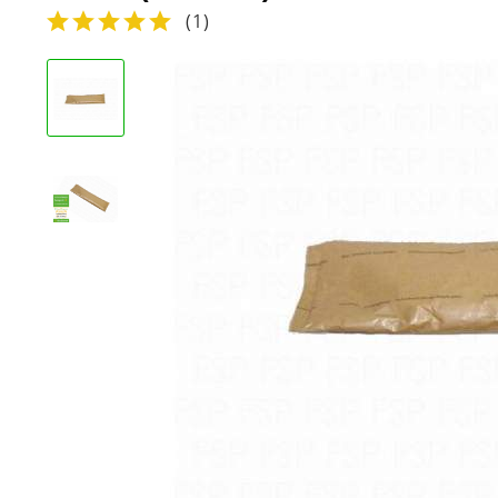
(
1
)