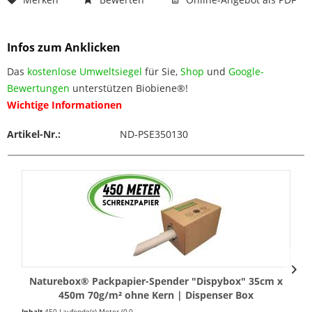
Infos zum Anklicken
Das
kostenlose Umweltsiegel
für Sie,
Shop
und
Google-
Bewertungen
unterstützen Biobiene®!
Wichtige Informationen
Artikel-Nr.:
ND-PSE350130
Naturebox® Packpapier-Spender "Dispybox" 35cm x
450m 70g/m² ohne Kern | Dispenser Box
Inhalt
450 Laufende(r) Meter
(0,04 € * / 1 Laufende(r) Meter)
In