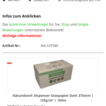
Infos zum Anklicken
Das
kostenlose Umweltsiegel
für Sie,
Shop
und
Google-
Bewertungen
unterstützen Biobiene®!
Wichtige Informationen
Artikel-Nr.:
ND-S37580
Naturebox® Dispenser Graspapier Dark 375mm |
125g/m² | 160m
Inhalt
160 Laufende(r) Meter
(0,19 € * / 1 Laufende(r) Meter)