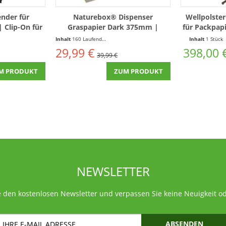
ender für
Naturebox® Dispenser
Wellpolste
| Clip-On für
Graspapier Dark 375mm |
für Packpapi
sch
125g/m² | 160m
variable 
Inhalt
160 Laufende(r) Meter
(0,19 € * / 1 Laufende(r) Meter)
Inhalt
1 Stück
29,99 €
398,00 
39,99 €
M PRODUKT
ZUM PRODUKT
NEWSLETTER
 den kostenlosen Newsletter und verpassen Sie keine Neuigkeit o
ABSENDEN