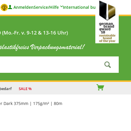
Anmelden
Service/Hilfe
International buyers
(Mo.-Fr. v. 9-12 & 13-16 Uhr)
bedarf
SALE %
er Dark 375mm | 175g/m² | 80m