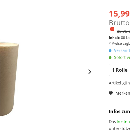
15,99
Brutto
35,75 
Inhalt:
80 La
* Preise zzg
Versandk
Sofort v
Artikel gü
Merke
Infos zu
Das
kosten
unterstütz