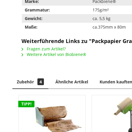
Marke:
Packbiene®
Grammatur:
175g/m²
Gewicht:
ca. 5,5 kg
Maße:
ca.375mm x 80m
Weiterführende Links zu "Packpapier Gr
Fragen zum Artikel?
Weitere Artikel von Biobiene®
Zubehör
4
Ähnliche Artikel
Kunden kauften
TIPP!