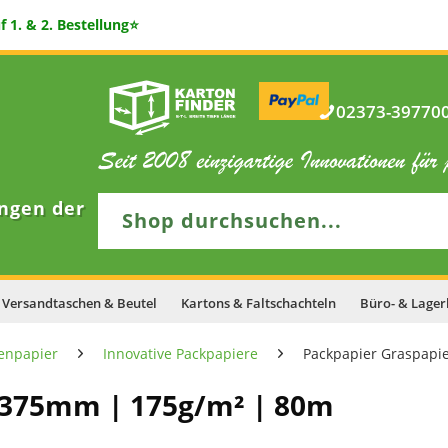
 1. & 2. Bestellung⭐
02373-397700 
ngen der
Versandtaschen & Beutel
Kartons & Faltschachteln
Büro- & Lager
enpapier
Innovative Packpapiere
Packpapier Graspapi
 375mm | 175g/m² | 80m