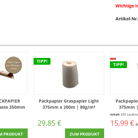
Wichtige 
Artikel-Nr.
TIPP!
TIPP!
CKPAPIER
Packpapier Graspapier Light
Packpapie
Waste 350mm
375mm x 200m | 80g/m²
375mm |
 180m
Inhalt
200 Laufende(r) Mete
29,85 €
15,99 €
2
M PRODUKT
ZUM PRODUKT