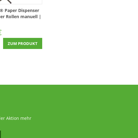
r® Paper Dispenser
er Rollen manuell |
Höhe 120 - 200 cm
€
ZUM PRODUKT
der Aktion mehr