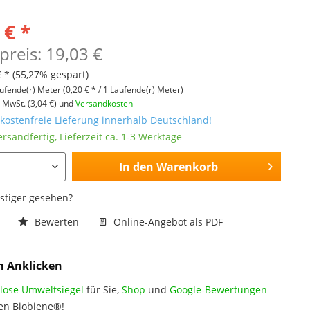
 € *
preis: 19,03 €
€ *
(55,27% gespart)
ufende(r) Meter
(0,20 € * / 1 Laufende(r) Meter)
l. MwSt.
(3,04 €)
und
Versandkosten
ostenfreie Lieferung innerhalb Deutschland!
ersandfertig, Lieferzeit ca. 1-3 Werktage
In den
Warenkorb
nstiger gesehen?
n
Bewerten
Online-Angebot als PDF
m Anklicken
lose Umweltsiegel
für Sie,
Shop
und
Google-Bewertungen
en Biobiene®!