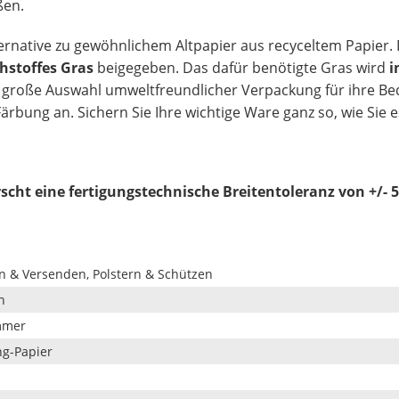
ßen.
ernative zu gewöhnlichem Altpapier aus recyceltem Papier. 
hstoffes Gras
beigegeben. Das dafür benötigte Gras wird
i
ne große Auswahl umwe
ltfreundlicher Verpackung für ihre Be
ärbung an. Sichern Sie Ihre wichtige Ware ganz so, wie Sie 
rscht eine fertigungstechnische Breitentoleranz von +/- 
en & Versenden, Polstern & Schützen
n
mmer
ng-Papier