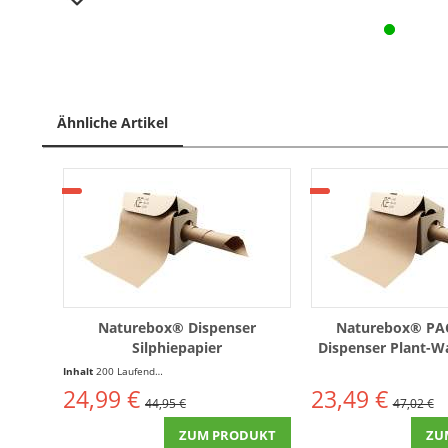
Ähnliche Artikel
Naturebox® Dispenser
Naturebox® PA
Silphiepapier
Dispenser Plant-
375mm|80g/m²|200m
|120g/m² |
Inhalt
200 Laufende(r) Meter
(0,12 € * / 1 Laufende(r) Meter)
24,99 €
23,49 €
44,95 €
47,02 €
ZUM PRODUKT
ZU