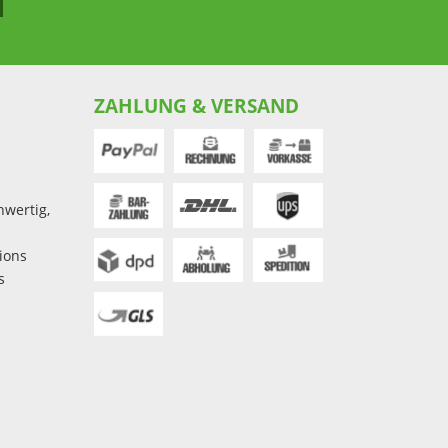
ZAHLUNG & VERSAND
hwertig,
ions
s