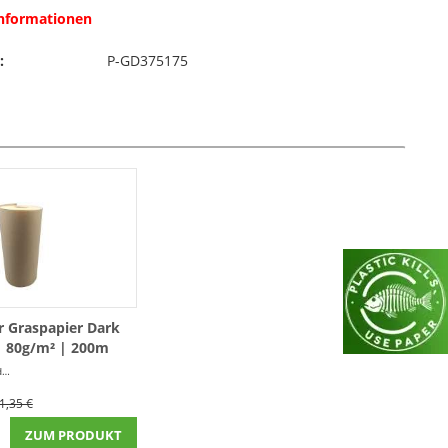
Informationen
:
P-GD375175
r Graspapier Dark
 80g/m² | 200m
r
(0,08 € * / 1 Laufende(r) Meter)
1,35 €
ZUM PRODUKT