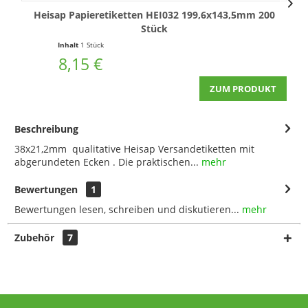
Heisap Papieretiketten HEI032 199,6x143,5mm 200
H
Stück
Inhalt
1 Stück
8,15 €
ZUM PRODUKT
Beschreibung
38x21,2mm qualitative Heisap Versandetiketten mit
abgerundeten Ecken . Die praktischen...
mehr
Bewertungen
1
Bewertungen lesen, schreiben und diskutieren...
mehr
Zubehör
7