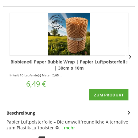
Biobiene® Paper Bubble Wrap | Papier Luftpolsterfolie
B
| 30cm x 10m
Inhalt
10 Laufende(r) Meter
(0,65 € * / 1 Laufende(r) Meter)
In
6,49 €
ZUM PRODUKT
Beschreibung
Papier Luftpolsterfolie – Die umweltfreundliche Alternative
zum Plastik-Luftpolster ♻️...
mehr