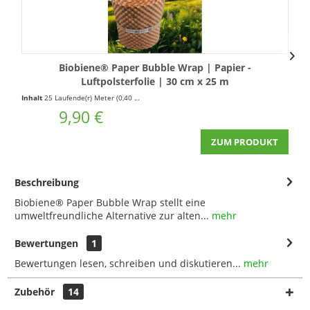
Biobiene® Paper Bubble Wrap | Papier -
B
Luftpolsterfolie | 30 cm x 25 m
Inhalt
25 Laufende(r) Meter
(0,40 € * / 1 Laufende(r) Meter)
In
9,90 €
ZUM PRODUKT
Beschreibung
Biobiene® Paper Bubble Wrap stellt eine
umweltfreundliche Alternative zur alten...
mehr
Bewertungen
1
Bewertungen lesen, schreiben und diskutieren...
mehr
Zubehör
14