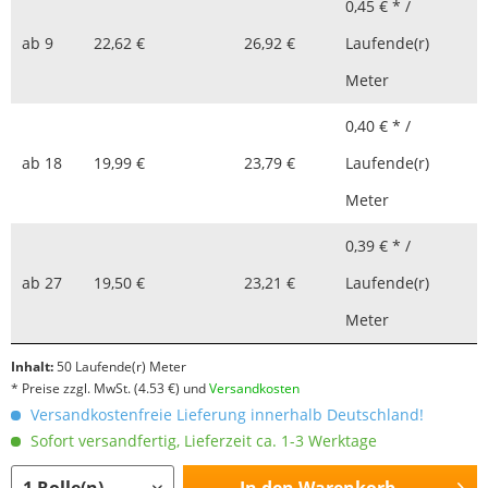
0,45 € * /
ab
9
22,62 €
26,92 €
Laufende(r)
Meter
0,40 € * /
ab
18
19,99 €
23,79 €
Laufende(r)
Meter
0,39 € * /
ab
27
19,50 €
23,21 €
Laufende(r)
Meter
Inhalt:
50 Laufende(r) Meter
* Preise zzgl. MwSt.
(4.53 €)
und
Versandkosten
Versandkostenfreie Lieferung innerhalb Deutschland!
Sofort versandfertig, Lieferzeit ca. 1-3 Werktage
In den
Warenkorb