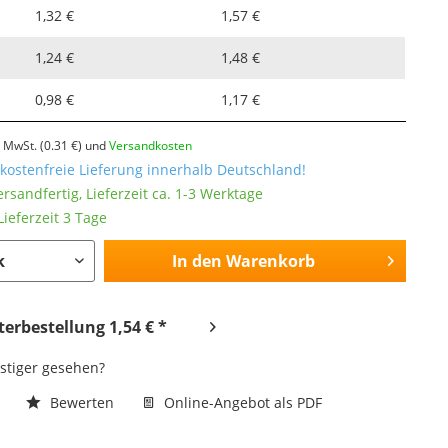
1,32 €
1,57 €
1,24 €
1,48 €
0,98 €
1,17 €
l. MwSt.
(0.31 €)
und
Versandkosten
ostenfreie Lieferung innerhalb Deutschland!
ersandfertig, Lieferzeit ca. 1-3 Werktage
ieferzeit 3 Tage
In den
Warenkorb
erbestellung 1,54 € *
nstiger gesehen?
n
Bewerten
Online-Angebot als PDF