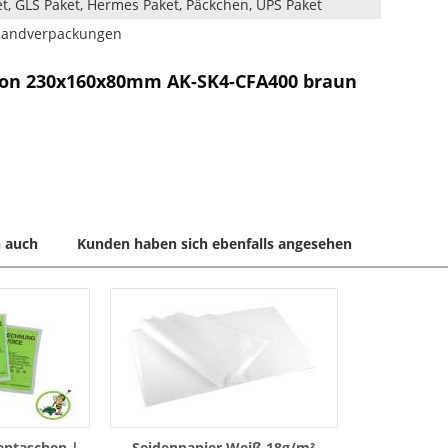
t, GLS Paket, Hermes Paket, Päckchen, UPS Paket
rsandverpackungen
ton 230x160x80mm AK-SK4-CFA400 braun
 auch
Kunden haben sich ebenfalls angesehen
entaschen |
Seidenpapier Weiß 18g/m²