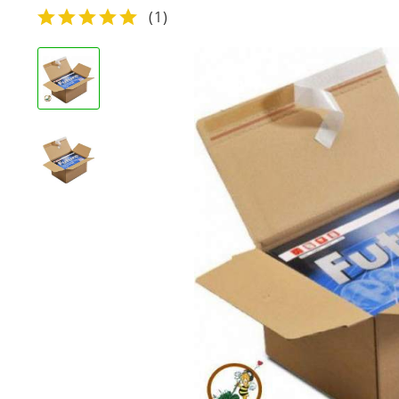
(
1
)