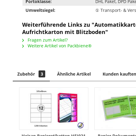
Portoklasse:
DHL Paket, DPD Pake
Umweltsiegel:
① Transport- & Ve
Weiterführende Links zu "Automatikkar
Aufrichtkarton mit Blitzboden"
Fragen zum Artikel?
Weitere Artikel von Packbiene®
Zubehör
3
Ähnliche Artikel
Kunden kauften
Heisap Papieretiketten HEI021
Papier Dokument