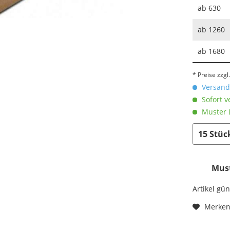
ab
630
ab
1260
ab
1680
* Preise zzg
Versandk
Sofort v
Muster L
Must
Artikel gü
Merke