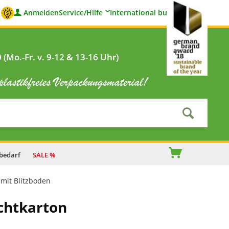
Anmelden
Service/Hilfe
International buyers
(Mo.-Fr. v. 9-12 & 13-16 Uhr)
bedarf
SALE %
mit Blitzboden
chtkarton