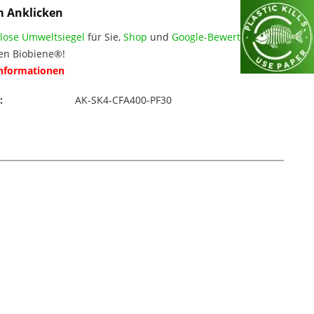
m Anklicken
lose Umweltsiegel
für Sie,
Shop
und
Google-Bewertungen
en Biobiene®!
Informationen
:
AK-SK4-CFA400-PF30