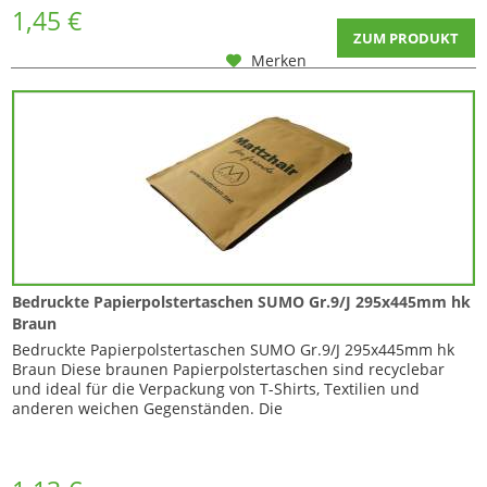
1,45 €
werden. Mit...
ZUM PRODUKT
Merken
Bedruckte Papierpolstertaschen SUMO Gr.9/J 295x445mm hk
Braun
Bedruckte Papierpolstertaschen SUMO Gr.9/J 295x445mm hk
Braun Diese braunen Papierpolstertaschen sind recyclebar
und ideal für die Verpackung von T-Shirts, Textilien und
anderen weichen Gegenständen. Die
SUMO® Papierpolstertaschen verfügen über eine
durchgehende Papier-Polstermatte und schützt den Inhalt
daher auch optimal im Bodenbereich. Außerdem ist sie
optimal für...