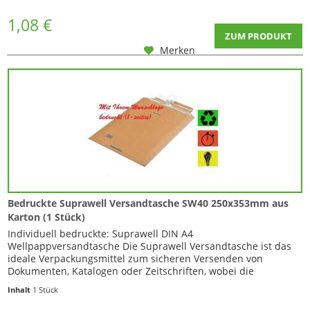
Inhalt daher auch optimal im Bodenbereich....
1,08 €
ZUM PRODUKT
Merken
Bedruckte Suprawell Versandtasche SW40 250x353mm aus
Karton (1 Stück)
Individuell bedruckte: Suprawell DIN A4
Wellpappversandtasche Die Suprawell Versandtasche ist das
ideale Verpackungsmittel zum sicheren Versenden von
Dokumenten, Katalogen oder Zeitschriften, wobei die
Versandtasche hierbei für ausreichend Schutz gegen
Inhalt
1 Stück
Transportschäden sorgt. Der Versandumschlag wird
umweltfreundlich hergestellt und kann vollständig recycelt