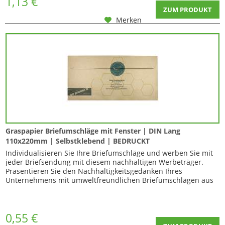
1,13 €
ZUM PRODUKT
Merken
Graspapier Briefumschläge mit Fenster | DIN Lang
110x220mm | Selbstklebend | BEDRUCKT
Individualisieren Sie Ihre Briefumschläge und werben Sie mit
jeder Briefsendung mit diesem nachhaltigen Werbeträger.
Präsentieren Sie den Nachhaltigkeitsgedanken Ihres
Unternehmens mit umweltfreundlichen Briefumschlägen aus
Graspapier ! Die Graspapier-Briefumschläge lassen sich dank
des gewohnten DIN Lang-Maßes problemlos per Post als
Standard- oder Kompaktbrief verschicken....
0,55 €