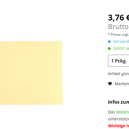
3,76 
Brutto
* Preise zzg
Versandk
Sofort v
Artikel gü
Merke
Infos zu
Das
kosten
unterstütz
Wichtige 