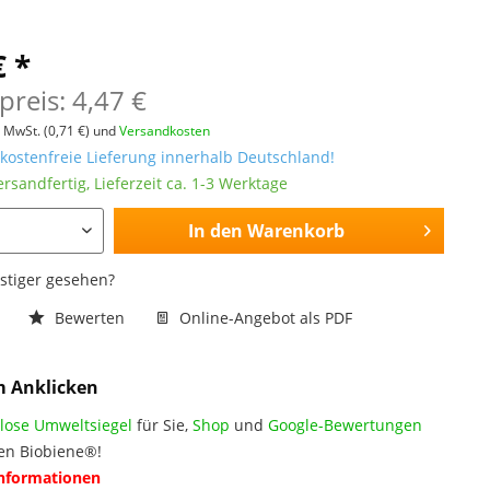
€ *
preis: 4,47 €
l. MwSt.
(0,71 €)
und
Versandkosten
ostenfreie Lieferung innerhalb Deutschland!
ersandfertig, Lieferzeit ca. 1-3 Werktage
In den
Warenkorb
nstiger gesehen?
n
Bewerten
Online-Angebot als PDF
m Anklicken
lose Umweltsiegel
für Sie,
Shop
und
Google-Bewertungen
en Biobiene®!
Informationen