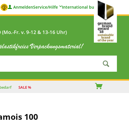
Anmelden
Service/Hilfe
International buyers
(Mo.-Fr. v. 9-12 & 13-16 Uhr)
bedarf
SALE %
amois 100