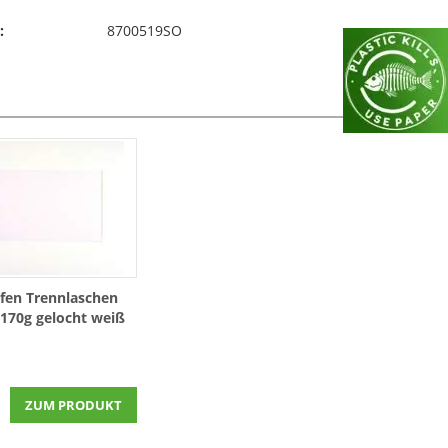
:
8700519SO
ifen Trennlaschen
170g gelocht weiß
00 Stück
ZUM PRODUKT