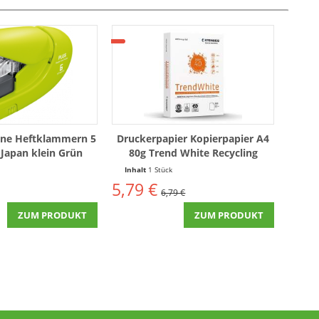
hne Heftklammern 5
Druckerpapier Kopierpapier A4
 Japan klein Grün
80g Trend White Recycling
Maigrün
Papier (500 Blatt)
Inhalt
1 Stück
5,79 €
6,79 €
ZUM PRODUKT
ZUM PRODUKT