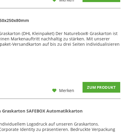
 350x250x80mm
Graskarton (DHL Kleinpaket) Der Naturebox® Graskarton ist
inen Markenauftritt nachhaltig zu stärken. Mit unserer
ket-Versandkarton auf bis zu drei Seiten individualisieren
ZUM PRODUKT
Merken
m Graskarton SAFEBOX Automatikkarton
individuellem Logodruck auf unseren Graskartons.
Corporate Identity zu präsentieren. Bedruckte Verpackung