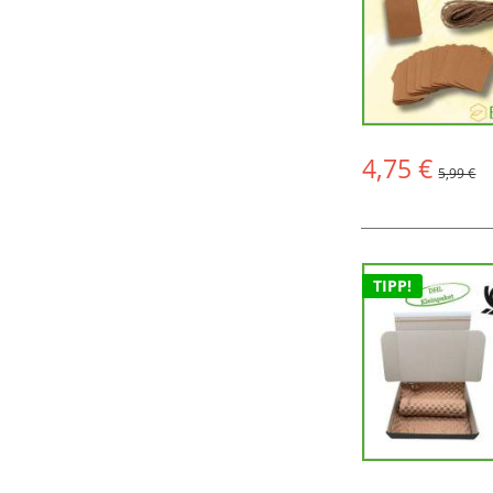
4,75 €
5,99 €
TIPP!