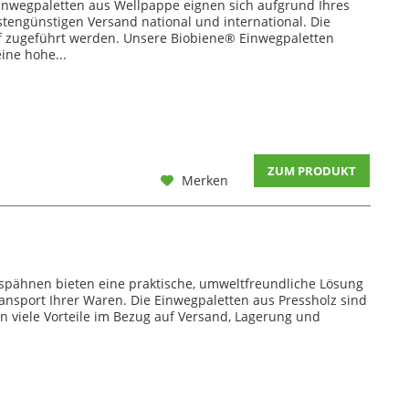
Einwegpaletten aus Wellpappe eignen sich aufgrund Ihres
stengünstigen Versand national und international. Die
f zugeführt werden. Unsere Biobiene® Einwegpaletten
ine hohe...
ZUM PRODUKT
Merken
zspähnen bieten eine praktische, umweltfreundliche Lösung
ransport Ihrer Waren. Die Einwegpaletten aus Pressholz sind
en viele Vorteile im Bezug auf Versand, Lagerung und