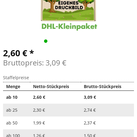
2,60 € *
Bruttopreis: 3,09 €
Staffelpreise
Menge
Netto-Stückpreis
Brutto-Stückpreis
ab
10
2,60 €
3,09 €
ab
25
2,30 €
2,74 €
ab
50
1,99 €
2,37 €
ab
100
1,26 €
1,50 €