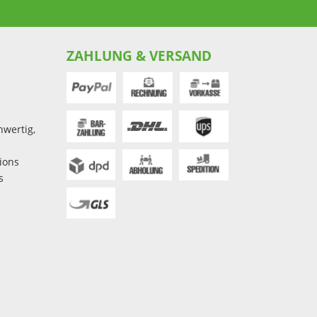
ZAHLUNG & VERSAND
hwertig,
ions
s