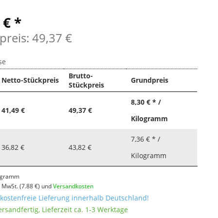
 € *
preis: 49,37 €
se
Brutto-
Netto-Stückpreis
Grundpreis
Stückpreis
8,30 € * /
41,49 €
49,37 €
Kilogramm
7,36 € * /
36,82 €
43,82 €
Kilogramm
logramm
l. MwSt.
(7.88 €)
und
Versandkosten
ostenfreie Lieferung innerhalb Deutschland!
ersandfertig, Lieferzeit ca. 1-3 Werktage