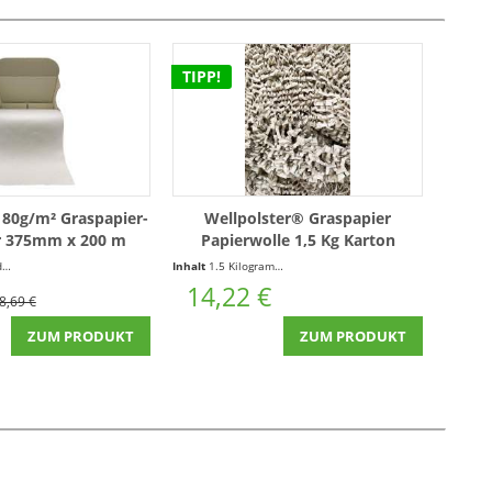
TIPP!
80g/m² Graspapier-
Wellpolster® Graspapier
r 375mm x 200 m
Papierwolle 1,5 Kg Karton
r
(0,15 € * / 1 Laufende(r) Meter)
Inhalt
1.5 Kilogramm
(9,48 € * / 1 Kilogramm)
14,22 €
8,69 €
ZUM PRODUKT
ZUM PRODUKT