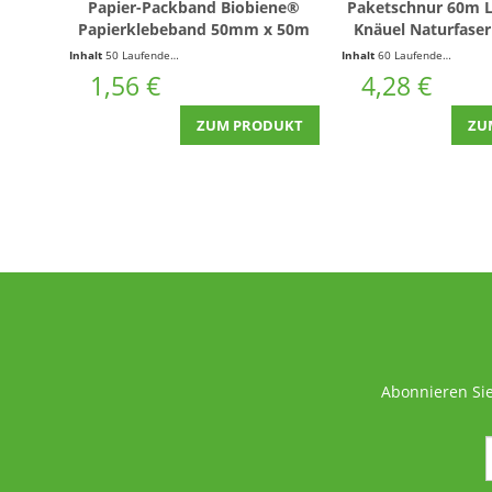
Papier-Packband Biobiene®
Paketschnur 60m
Papierklebeband 50mm x 50m
Knäuel Naturfaser
Braun
Inhalt
50 Laufende(r) Meter
(0,03 € * / 1 Laufende(r) Meter)
Inhalt
60 Laufende(r) Meter
1,56 €
4,28 €
ZUM PRODUKT
ZU
Abonnieren Sie