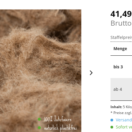
41,49
Brutto
Staffelprei
Menge
bis
3
ab
4
Inhalt:
5 Ki
* Preise zzg
Versandk
Sofort v