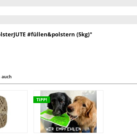
sterJUTE #füllen&polstern (5kg)"
 auch
TIPP!