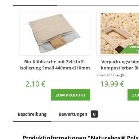
Bio-Kühltasche mit Zellstoff-
Verpackungschips
Isolierung Small 440mmx310mm
kompostierbar Bi
200l
Inhalt
200 Liter
(0,10 € * / 1 Liter)
2,10 €
19,99 €
ZUM PRODUKT
ZU
Beschreibung
Bewertungen
0
Produktinformationen "Naturebox® Polst