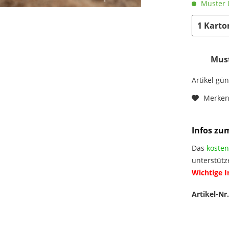
Muster L
Must
Artikel gü
Merke
Infos zu
Das
kosten
unterstütz
Wichtige 
Artikel-Nr.