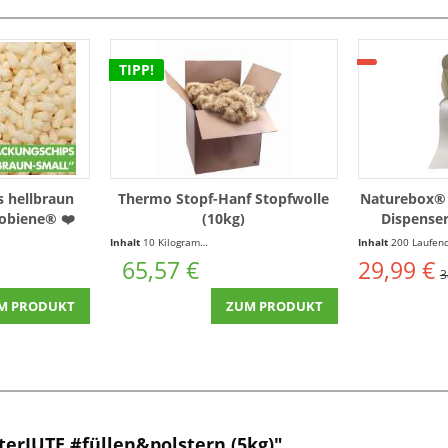
TIPP!
 hellbraun
Thermo Stopf-Hanf Stopfwolle
Naturebox® 
obiene® ❤️
(10kg)
Dispense
Inhalt
10 Kilogramm
(6,56 € * / 1 Kilogramm)
Inhalt
200 Laufende(r) Mete
65,57 €
29,99 €
3
M PRODUKT
ZUM PRODUKT
erJUTE #füllen&polstern (5kg)"