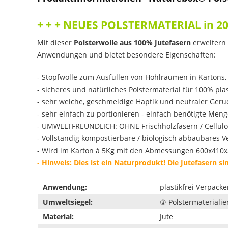
+ + + NEUES POLSTERMATERIAL in 20
Mit dieser
Polsterwolle aus 100% Jutefasern
erweitern 
Anwendungen und bietet besondere Eigenschaften:
- Stopfwolle zum Ausfüllen von Hohlräumen in Kartons
- sicheres und natürliches Polstermaterial für 100% pla
- sehr weiche, geschmeidige Haptik und neutraler Geru
- sehr einfach zu portionieren - einfach benötigte M
- UMWELTFREUNDLICH: OHNE Frischholzfasern / Cellulo
- Vollständig kompostierbare / biologisch abbaubares 
- Wird im Karton á 5Kg mit den Abmessungen 600x410x
-
Hinweis: Dies ist ein Naturprodukt! Die Jutefasern si
Anwendung:
plastikfrei Verpack
Umweltsiegel:
③ Polstermaterialie
Material:
Jute