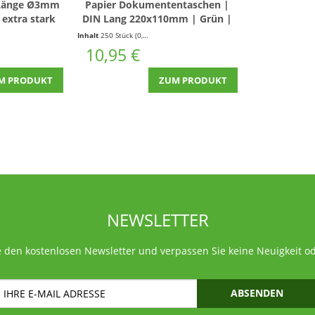
 Länge Ø3mm
Papier Dokumententaschen |
 extra stark
DIN Lang 220x110mm | Grün |
250 Stück
(0,07 € * / 1 Laufende(r) Meter)
Inhalt
250 Stück
(0,04 € * / 1 Stück)
10,95 €
M PRODUKT
ZUM PRODUKT
NEWSLETTER
 den kostenlosen Newsletter und verpassen Sie keine Neuigkeit o
ABSENDEN