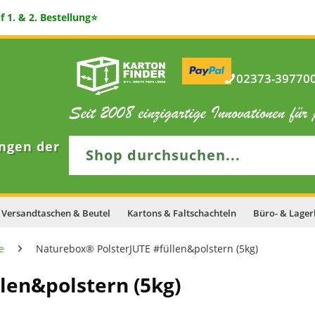
 1. & 2. Bestellung⭐
02373-397700 
ngen der
Versandtaschen & Beutel
Kartons & Faltschachteln
Büro- & Lager
e
Naturebox® PolsterJUTE #füllen&polstern (5kg)
len&polstern (5kg)