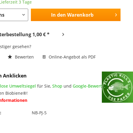
ieferzeit 3 Tage
In den
Warenkorb
erbestellung 1,00 € *
nstiger gesehen?
n
Bewerten
Online-Angebot als PDF
m Anklicken
lose Umweltsiegel
für Sie,
Shop
und
Google-Bewertungen
en Biobiene®!
Informationen
:
NB-PJ-5