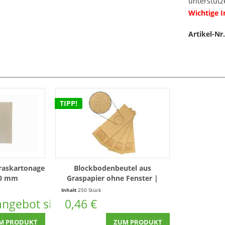
unterstütz
Wichtige 
Artikel-Nr.
TIPP!
Graskartonage
Blockbodenbeutel aus
60 mm
Graspapier ohne Fenster |
105x65x290mm
Inhalt
250 Stück
langebot sichern!
0,46 €
M PRODUKT
ZUM PRODUKT