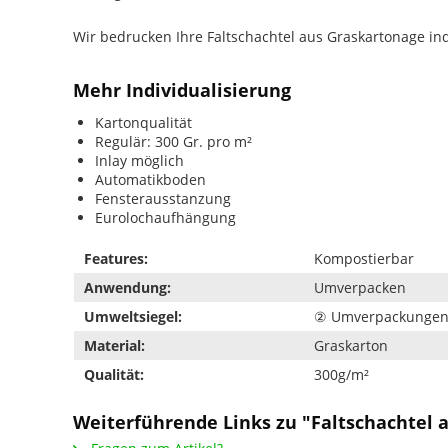
Wir bedrucken Ihre Faltschachtel aus Graskartonage in
Mehr Individualisierung
Kartonqualität
Regulär: 300 Gr. pro m²
Inlay möglich
Automatikboden
Fensterausstanzung
Eurolochaufhängung
Features:
Kompostierbar
Anwendung:
Umverpacken
Umweltsiegel:
② Umverpackunge
Material:
Graskarton
Qualität:
300g/m²
Weiterführende Links zu "Faltschachtel 