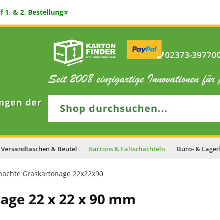
 1. & 2. Bestellung⭐
02373-397700 
ngen der
Versandtaschen & Beutel
Kartons & Faltschachteln
Büro- & Lager
chachte Graskartonage 22x22x90
nage 22 x 22 x 90 mm