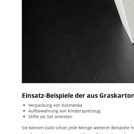
Einsatz-Beispiele der aus Graskarto
Verpackung von Kosmetika
Aufbewahrung von Kinderspielzeug
Stifte als Set anbieten
Sie können bald schon jede Menge weiterer Beispiele hi