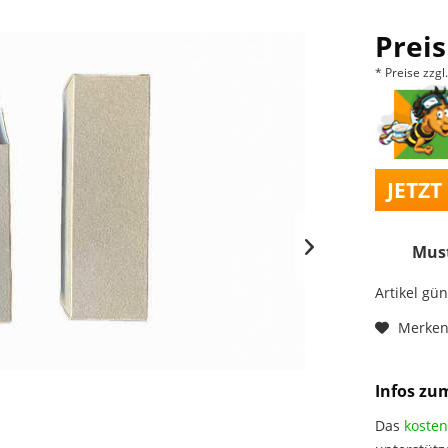
Preis
* Preise zzg
JETZT
Must
Artikel gü
Merke
Infos zu
Das
kosten