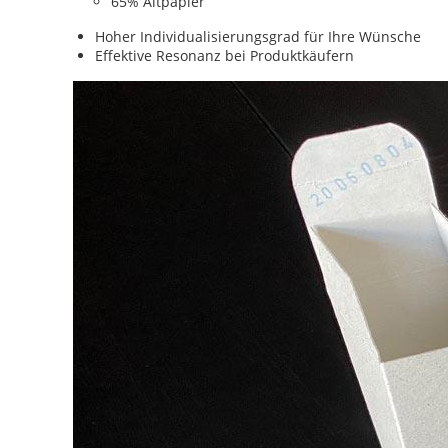
65% Altpapier
Hoher Individualisierungsgrad für Ihre Wünsche
Effektive Resonanz bei Produktkäufern