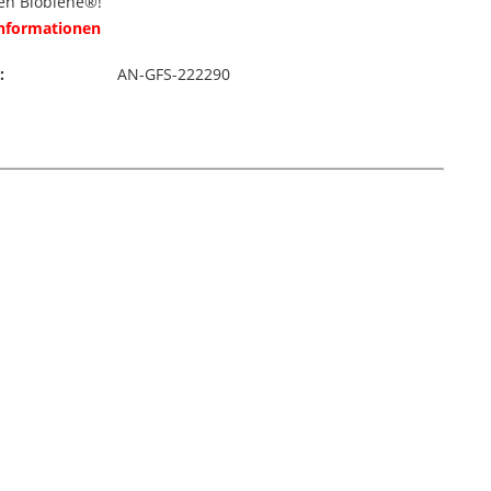
en Biobiene®!
Informationen
:
AN-GFS-222290