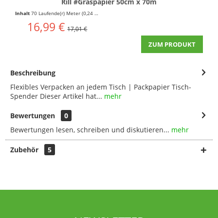
Rill #Graspapier 50cm x 70m
Inhalt
70 Laufende(r) Meter
(0,24 € * / 1 Laufende(r) Meter)
16,99 €
17,01 €
ZUM PRODUKT
Beschreibung
Flexibles Verpacken an jedem Tisch | Packpapier Tisch-
Spender Dieser Artikel hat...
mehr
Bewertungen
0
Bewertungen lesen, schreiben und diskutieren...
mehr
Zubehör
5