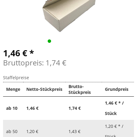
1,46 € *
Bruttopreis: 1,74 €
Staffelpreise
Brutto-
Menge
Netto-Stückpreis
Grundpreis
Stückpreis
1,46 € * /
ab
10
1,46 €
1,74 €
Stück
1,20 € * /
ab
50
1,20 €
1,43 €
Stück