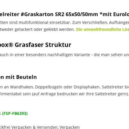
lreiter #Graskarton SR2 65x50/50mm *mit Euroloc
iketten sind multifunktional einsetzbar. Zum Verschließen, Aufhänge
entweder getackert oder geklebt werden.
Die umweltfreundliche Lö
box® Grasfaser Struktur
 auch in einer besonders nachhaltigen Variante - die man sehen un
n mit Beuteln
n an Wandhaken, Doppelbügeln oder Displayhaken. Sattelreiter bi
 Firmenlabel sein (auf Anfrage bedrucken wir Ihre Sattelreiter ger
k (FSP-FB6393)
tikfrei Verpacken & Versenden, Verpacken