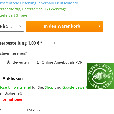
ostenfreie Lieferung innerhalb Deutschland!
ersandfertig, Lieferzeit ca. 1-3 Werktage
ieferzeit 3 Tage
In den
Warenkorb
erbestellung 1,00 € *
nstiger gesehen?
n
Bewerten
Online-Angebot als PDF
m Anklicken
lose Umweltsiegel
für Sie,
Shop
und
Google-Bewertungen
en Biobiene®!
Informationen
:
FSP-SR2