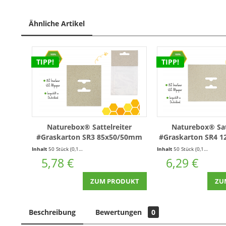
Ähnliche Artikel
TIPP!
TIPP!
Naturebox® Sattelreiter
Naturebox® Sat
#Graskarton SR3 85x50/50mm
#Graskarton SR4 
*mit Euroloch* - 50 Stück
*mit Euroloch* 
Inhalt
50 Stück
(0,12 € * / 1 Stück)
Inhalt
50 Stück
(0,13 € * / 1 Stück)
5,78 €
6,29 €
ZUM PRODUKT
ZU
Beschreibung
Bewertungen
0