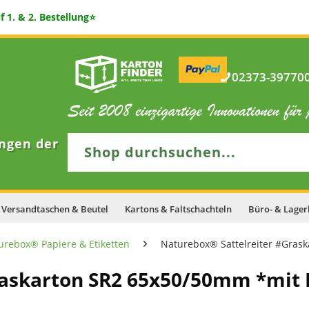
 1. & 2. Bestellung⭐
02373-397700 
ngen der
Versandtaschen & Beutel
Kartons & Faltschachteln
Büro- & Lager
urebox® Papiere & Etiketten
Naturebox® Sattelreiter #Grask
askarton SR2 65x50/50mm *mit E