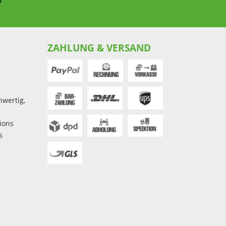
ZAHLUNG & VERSAND
hwertig,
ions
s