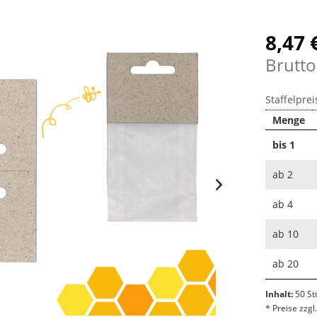
8,47 
Brutto
Staffelprei
Menge
bis
1
ab
2
ab
4
ab
10
ab
20
Inhalt:
50 St
* Preise zzg