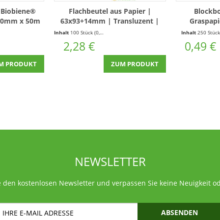
 Biobiene®
Flachbeutel aus Papier |
Blockb
 50mm x 50m
63x93+14mm | Transluzent |
Graspapi
100 Stück
105
(0,03 € * / 1 Laufende(r) Meter)
Inhalt
100 Stück
(0,02 € * / 1 Stück)
Inhalt
250 Stüc
2,28 €
0,49 €
M PRODUKT
ZUM PRODUKT
NEWSLETTER
 den kostenlosen Newsletter und verpassen Sie keine Neuigkeit o
ABSENDEN