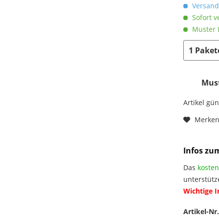
Versandk
Sofort v
Muster L
Must
Artikel gü
Merke
Infos zu
Das
kosten
unterstütz
Wichtige 
Artikel-Nr.