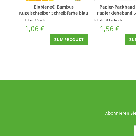
Biobiene® Bambus
Papier-Packband
Kugelschreiber Schreibfarbe blau
Papierklebeband
Braun
Inhalt
1 Stück
Inhalt
50 Laufende(r) Meter
1,06 €
1,56 €
ZUM PRODUKT
ZU
Abonnieren Sie