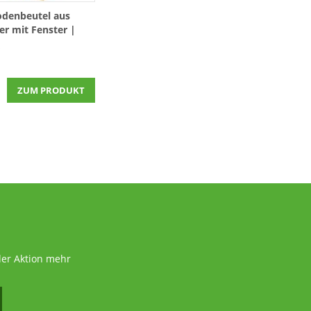
odenbeutel aus
er mit Fenster |
x65x290mm
k
ZUM PRODUKT
der Aktion mehr