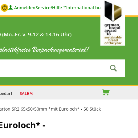
Anmelden
Service/Hilfe
International buyers
(Mo.-Fr. v. 9-12 & 13-16 Uhr)
bedarf
SALE %
arton SR2 65x50/50mm *mit Euroloch* - 50 Stück
uroloch* -