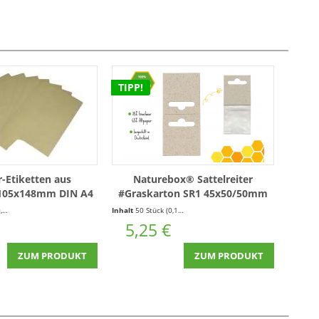
TIPP!
-Etiketten aus
Naturebox® Sattelreiter
 105x148mm DIN A4
#Graskarton SR1 45x50/50mm
etten (100 Blatt =
*mit Euroloch* - 50 Stück
Stück)
Inhalt
50 Stück
(0,11 € * / 1 Stück)
00 Stück)
5,25 €
ZUM PRODUKT
ZUM PRODUKT