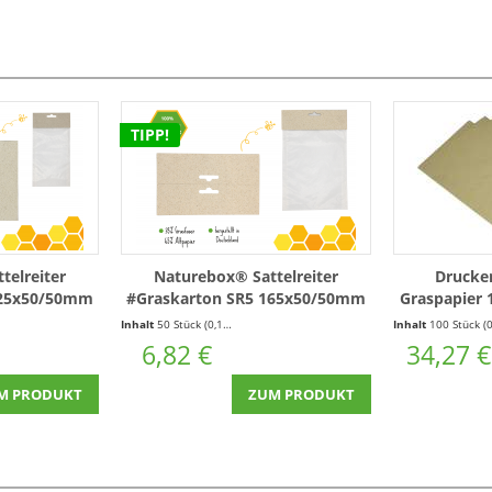
TIPP!
telreiter
Naturebox® Sattelreiter
Drucker
125x50/50mm
#Graskarton SR5 165x50/50mm
Graspapier
- 50 Stück
*mit Euroloch* - 50 Stück
Druckeretik
Inhalt
50 Stück
(0,14 € * / 1 Stück)
Inhalt
100 Stück
(0,34 € * / 1 
4
6,82 €
34,27 €
M PRODUKT
ZUM PRODUKT