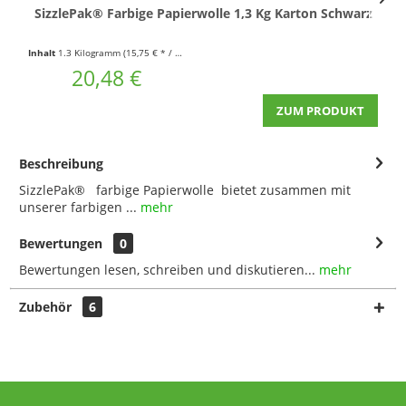
SizzlePak® Farbige Papierwolle 1,3 Kg Karton Schwarz
S
Inhalt
1.3 Kilogramm
(15,75 € * / 1 Kilogramm)
In
20,48 €
ZUM PRODUKT
Beschreibung
SizzlePak® farbige Papierwolle bietet zusammen mit
unserer farbigen ...
mehr
Bewertungen
0
Bewertungen lesen, schreiben und diskutieren...
mehr
Zubehör
6