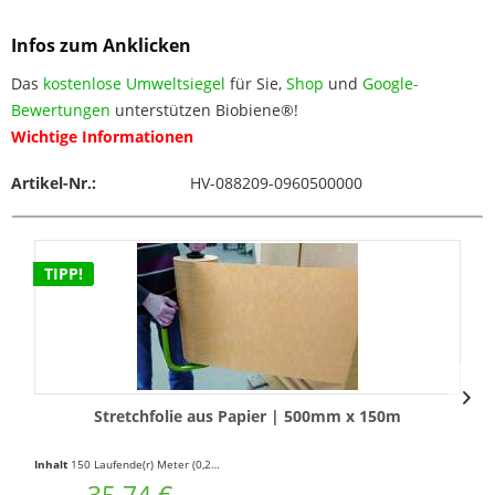
Infos zum Anklicken
Das
kostenlose Umweltsiegel
für Sie,
Shop
und
Google-
Bewertungen
unterstützen Biobiene®!
Wichtige Informationen
Artikel-Nr.:
HV-088209-0960500000
TIPP!
Stretchfolie aus Papier | 500mm x 150m
Inhalt
150 Laufende(r) Meter
(0,24 € * / 1 Laufende(r) Meter)
35,74 €