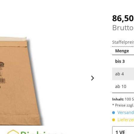
86,50
Brutto
Staffelprei
Menge
bis
3
ab
4
ab
10
Inhalt:
100 S
* Preise zzg
Versandk
Lieferze