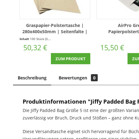
Graspapier-Polstertasche |
AirPro Gr
280x400x50mm | Seitenfalte |
Papierpolster
100 Stück
150x215mm C/13 |
Inhalt
100 Stück
(0,50 € * / 1 Stück)
50,32 €
15,50 €
ZUM PRODUKT
ZU
Beschreibung
Bewertungen
0
Produktinformationen "Jiffy Padded Bag 
Die Jiffy Padded Bag Größe 5 ist eine der größten Varia
zuverlässig vor Bruch, Druck und Stößen – ganz ohne Ku
Diese Versandtasche eignet sich hervorragend für Büch
Versandlösungen setzen, profitieren von einer stabile