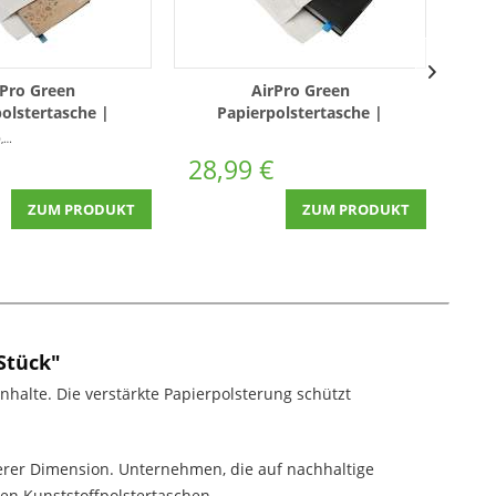
rPro Green
AirPro Green
olstertasche |
Papierpolstertasche |
 G/17 | 100 Stück
270x360mm H/18 | 100 Stück
350
Stück)
28,99 €
58
ZUM PRODUKT
ZUM PRODUKT
Stück"
nhalte. Die verstärkte Papierpolsterung schützt
ßerer Dimension. Unternehmen, die auf nachhaltige
en Kunststoffpolstertaschen.