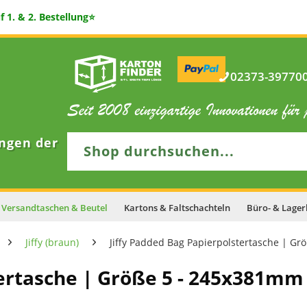
 1. & 2. Bestellung⭐
02373-397700 
ngen der
Versandtaschen & Beutel
Kartons & Faltschachteln
Büro- & Lager
Jiffy (braun)
Jiffy Padded Bag Papierpolstertasche | Gr
ertasche | Größe 5 - 245x381mm 