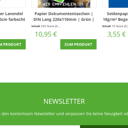
der Lavendel
Papier Dokumententaschen |
Seidenpapi
0cm farbecht
DIN Lang 220x110mm | Grün |
18g/m² Boge
ung 10 Bogen
250 Stück
nassfest Kl
Inhalt
250 Stück
(0,04 € * / 1 Stück)
Inhalt
10 Stück
(0,36 € * / 1 St
10,95 €
3,55 €
M PRODUKT
ZUM PRODUKT
NEWSLETTER
 den kostenlosen Newsletter und verpassen Sie keine Neuigkeit o