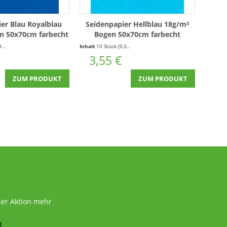
er Blau Royalblau
Seidenpapier Hellblau 18g/m²
n 50x70cm farbecht
Bogen 50x70cm farbecht
einpackung 10 Bogen
nassfest Kleinpackung 10 Bogen
ück)
Inhalt
10 Stück
(0,36 € * / 1 Stück)
3,55 €
ZUM PRODUKT
ZUM PRODUKT
der Aktion mehr