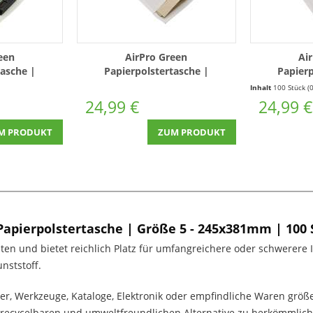
een
AirPro Green
Ai
tasche |
Papierpolstertasche |
Papierp
 100 Stück
180x265mm D/14 | 100 Stück
230x340mm
Inhalt
100 Stück
(0,25 € * / 1 
24,99 €
24,99 €
M PRODUKT
ZUM PRODUKT
Papierpolstertasche | Größe 5 - 245x381mm | 100 
nten und bietet reichlich Platz für umfangreichere oder schwerere I
nststoff.
er, Werkzeuge, Kataloge, Elektronik oder empfindliche Waren grö
n, recycelbaren und umweltfreundlichen Alternative zu herkömmlich