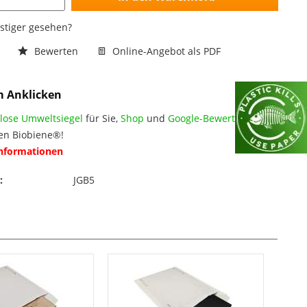
nstiger gesehen?
n
Bewerten
Online-Angebot als PDF
m Anklicken
lose Umweltsiegel
für Sie,
Shop
und
Google-Bewertungen
en Biobiene®!
Informationen
:
JGB5