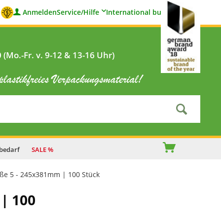
Anmelden
Service/Hilfe
International buyers
(Mo.-Fr. v. 9-12 & 13-16 Uhr)
bedarf
SALE %
öße 5 - 245x381mm | 100 Stück
| 100