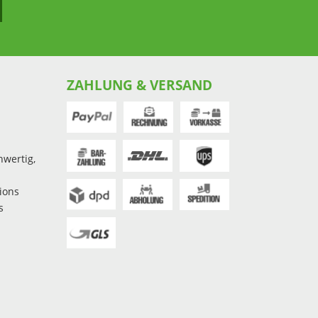
ZAHLUNG & VERSAND
hwertig,
ions
s