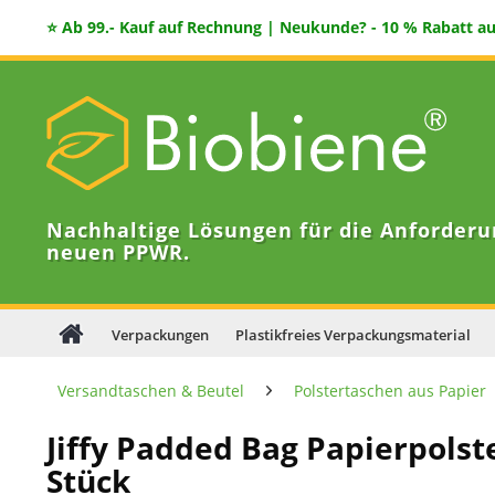
⭐ Ab 99.- Kauf auf Rechnung | Neukunde? - 10 % Rabatt auf
Nachhaltige Lösungen für die Anforderu
neuen PPWR.
Verpackungen
Plastikfreies Verpackungsmaterial
Versandtaschen & Beutel
Polstertaschen aus Papier
Jiffy Padded Bag Papierpolst
Stück