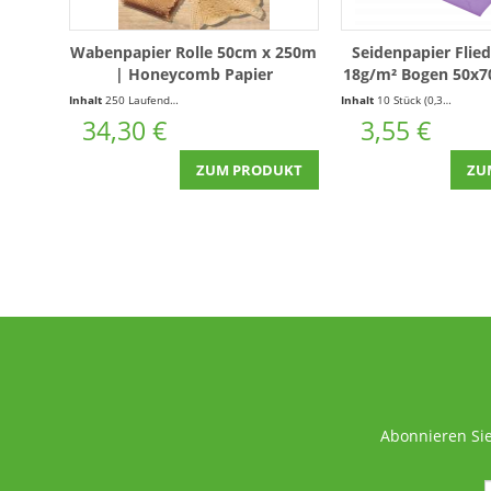
Wabenpapier Rolle 50cm x 250m
Seidenpapier Flie
| Honeycomb Papier
18g/m² Bogen 50x7
nassfest Kleinpack
Inhalt
250 Laufende(r) Meter
(0,14 € * / 1 Laufende(r) Meter)
Inhalt
10 Stück
(0,36 € * / 1 Stück)
34,30 €
3,55 €
ZUM PRODUKT
ZU
Abonnieren Sie