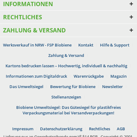
INFORMATIONEN
RECHTLICHES
ZAHLUNG & VERSAND
Werksverkauf in NRW - FSP Biobiene
Kontakt
Hilfe & Support
Zahlung & Versand
Kartons bedrucken lassen – Hochwertig, individuell & nachhaltig
Informationen zum Digitaldruck
Warenrückgabe
Magazin
Das Umweltsiegel
Bewertung für Biobiene
Newsletter
Stellenanzeigen
Biobiene Umweltsiegel: Das Gütesiegel für plastikfreies
Verpackungsmaterial bei Versandverpackungen!
Impressum
Datenschutzerklärung
Rechtliches
AGB
Lieferung nur an Gewerbetreibende gemäß §14 BGB - Copyright © 2001-