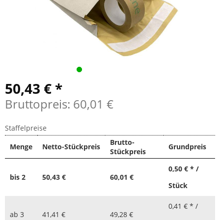
50,43 € *
Bruttopreis: 60,01 €
Staffelpreise
Brutto-
Menge
Netto-Stückpreis
Grundpreis
Stückpreis
0,50 € * /
bis
2
50,43 €
60,01 €
Stück
0,41 € * /
ab
3
41,41 €
49,28 €